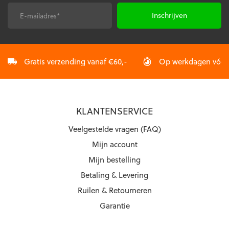
op
op
de
de
E-
CAPTCHA
productpagina
productpagina
mailadres
*
Gratis verzending vanaf €60,-
Op werkdagen vóór 2
KLANTENSERVICE
Veelgestelde vragen (FAQ)
Mijn account
Mijn bestelling
Betaling & Levering
Ruilen & Retourneren
Garantie