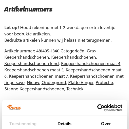
Artikelnummers
EAN code
Eigenschappen
Let op!
Houd rekening met 1-2 werkdagen extra levertijd
voor bedrukte artikelen.
Bedrukte artikelen kunnen wij helaas niet terugnemen.
Artikelnummer:
481405-1840
Categorieën:
Gras
Keepershandschoenen
,
Keepershandschoenen
,
Keepershandschoenen kind
,
Keepershandschoenen maat 4
,
Keepershandschoenen maat 5
,
Keepershandschoenen maat
6
,
Keepershandschoenen maat 7
,
Keepershandschoenen met
fingersave
,
Nieuw
,
Ondergrond
,
Platte Vinger
,
Protectie
,
Stanno Keepershandschoenen
,
Techniek
Gerelateerde producten
Toestemming
Details
Over