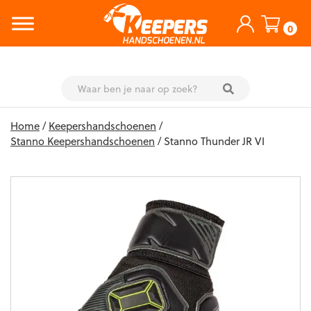
0
Skip
Home
/
Keepershandschoenen
/
to
Stanno Keepershandschoenen
/ Stanno Thunder JR VI
content