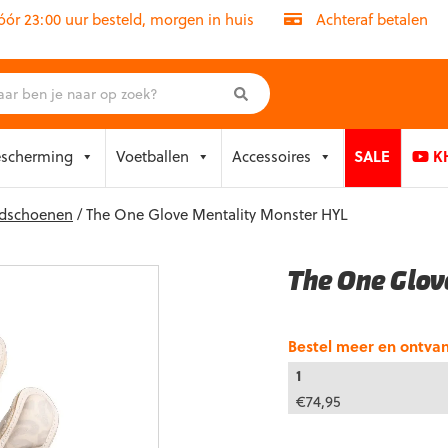
r 23:00 uur besteld, morgen in huis
Achteraf betalen
escherming
Voetballen
Accessoires
SALE
KH
ndschoenen
/ The One Glove Mentality Monster HYL
The One Glov
Bestel meer en ontva
1
€
74,95