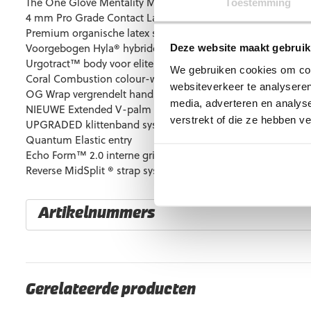
The One Glove Mentality Monster HYL beschikt over de vol
Toestemming
4 mm Pro Grade Contact Latex
Premium organische latex stootschild
Voorgebogen Hyla® hybride snit
Deze website maakt gebruik
Urgotract™ body voor elite ademend vermogen en comfort
We gebruiken cookies om cont
Coral Combustion colour-way
websiteverkeer te analyseren
OG Wrap vergrendelt handschoen aan hand
media, adverteren en analys
NIEUWE Extended V-palm constructie
verstrekt of die ze hebben v
UPGRADED klittenband systeem voor locked-in pasvorm
Quantum Elastic entry
Echo Form™ 2.0 interne grip systeem
Reverse MidSplit ® strap systeem
Artikelnummers
EAN code
Eigenschappen
5060954647503
Maat: 5
5060954647510
Maat: 6
Gerelateerde producten
5060954647527
Maat: 7