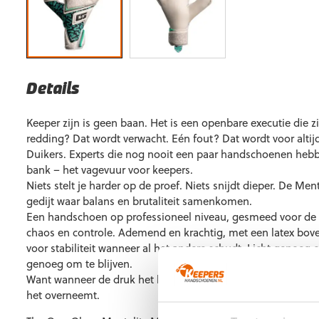
Details
Keeper zijn is geen baan. Het is een openbare executie die z
redding? Dat wordt verwacht. Eén fout? Dat wordt voor altij
Duikers. Experts die nog nooit een paar handschoenen heb
bank – het vagevuur voor keepers.
Niets stelt je harder op de proef. Niets snijdt dieper. De Me
gedijt waar balans en brutaliteit samenkomen.
Een handschoen op professioneel niveau, gesmeed voor de 
chaos en controle. Ademend en krachtig, met een latex bov
voor stabiliteit wanneer al het andere schudt. Licht genoeg
genoeg om te blijven.
Want wanneer de druk het hoogst is, is het niet je mentaliteit
het overneemt.