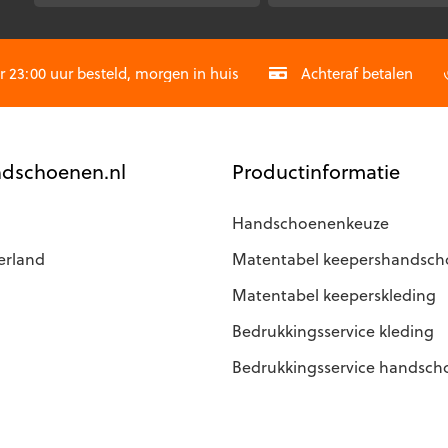
kan
gekozen
CAPTCHA
worden
op
23:00 uur besteld, morgen in huis
Achteraf betalen
de
agina
productpagina
dschoenen.nl
Productinformatie
Handschoenenkeuze
erland
Matentabel keepershandsc
Matentabel keeperskleding
Bedrukkingsservice kleding
Bedrukkingsservice handsc