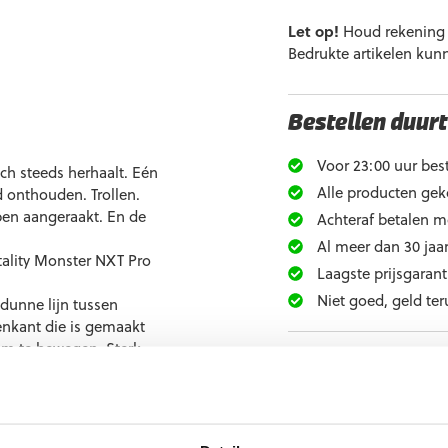
Let op!
Houd rekening m
Bedrukte artikelen kun
Bestellen duurt
Voor 23:00 uur best
ich steeds herhaalt. Eén
Alle producten gek
d onthouden. Trollen.
ben aangeraakt. En de
Achteraf betalen m
Al meer dan 30 jaar
ntality Monster NXT Pro
Laagste prijsgarant
Niet goed, geld ter
dunne lijn tussen
enkant die is gemaakt
 om te bewegen. Sterk
Extra informati
 die je redt. Het is wat
Maat
Ondergrond