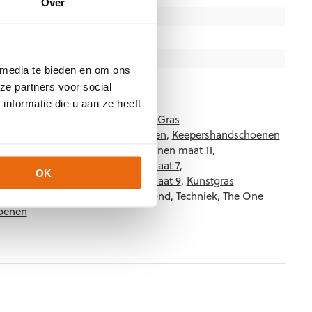
Over
Junior
,
Senior
Hyla Reverse
Groen
,
Wit
,
Zwart
 media te bieden en om ons
TheOneGlove
ze partners voor social
nformatie die u aan ze heeft
RO-MONSTER-HYL
Categorieën:
Gras
,
Hybrid Flat
,
Keepershandschoenen
,
Keepershandschoenen
enen maat 10
,
Keepershandschoenen maat 11
,
maat 6
,
Keepershandschoenen maat 7
,
OK
maat 8
,
Keepershandschoenen maat 9
,
Kunstgras
,
Negatief Naad
,
Nieuw
,
Ondergrond
,
Techniek
,
The One
oenen