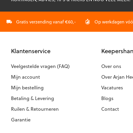
kan
kan
gekozen
gekozen
worden
worden
op
op
Gratis verzending vanaf €60,-
Op werkdagen vóór 
de
de
productpagina
productp
Klantenservice
Keepershan
Veelgestelde vragen (FAQ)
Over ons
Mijn account
Over Arjan He
Mijn bestelling
Vacatures
Betaling & Levering
Blogs
Ruilen & Retourneren
Contact
Garantie