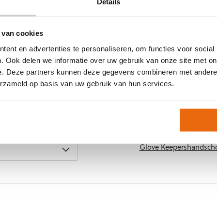
gende eigenschappen:
Details
Doelgroep
Techniek (palm)
 van cookies
Kleur
ent en advertenties te personaliseren, om functies voor social
Merk
. Ook delen we informatie over uw gebruik van onze site met on
e. Deze partners kunnen deze gegevens combineren met andere i
Artikelnummer:
NXT-P
erzameld op basis van uw gebruik van hun services.
Keepershandschoenen
kind
,
Keepershandscho
Keepershandschoenen 
Keepershandschoenen 
Keepershandschoenen
Glove Keepershandsch