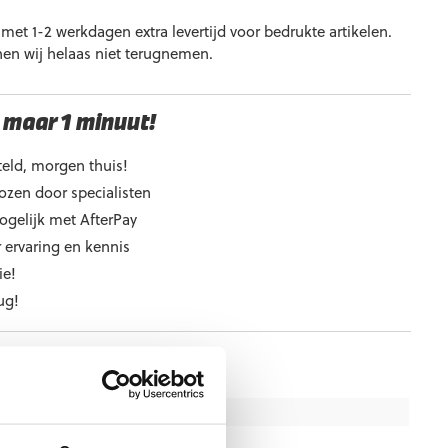
et 1-2 werkdagen extra levertijd voor bedrukte artikelen.
nen wij helaas niet terugnemen.
 maar 1 minuut!
eld, morgen thuis!
ozen door specialisten
ogelijk met AfterPay
 ervaring en kennis
ie!
ug!
e
5, 6, 7, 8, 9, 10, 11
Gras
,
Kunstgras