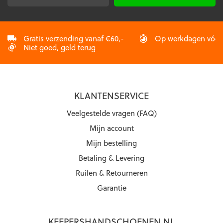
productpagina
productpagina
mailadres
*
Gratis verzending vanaf €60,-
Op werkdagen vóór 2
Niet goed, geld terug
KLANTENSERVICE
Veelgestelde vragen (FAQ)
Mijn account
Mijn bestelling
Betaling & Levering
Ruilen & Retourneren
Garantie
KEEPERSHANDSCHOENEN.NL