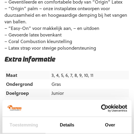
– Geventileerde en comfortabele body van “Origin” Latex
– “Origin” palm – onze instaplatex ontworpen voor
duurzaamheid en en hoogwaardige demping bij het vangen
van ballen.
– “Easy-On” voor makkelijk aan, – en uitdoen
– Gevoerde latex bovenkant
– Coral Combustion kleurstelling
– Latex strap voor stevige polsondersteuning
Extra informatie
Maat
3, 4, 5, 6, 7, 8, 9, 10, 11
Ondergrond
Gras
Doelgroep
Junior
Techniek (palm)
Platte vinger
Kleur
Rood
,
Wit
,
Zwart
Merk
TheOneGlove
Toestemming
Details
Over