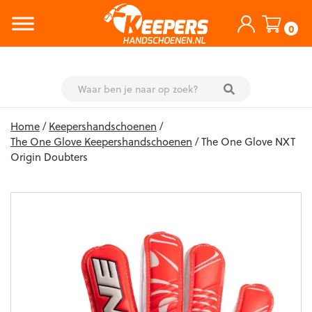
0
Skip
Home
/
Keepershandschoenen
/
to
The One Glove Keepershandschoenen
/ The One Glove NXT
content
Origin Doubters