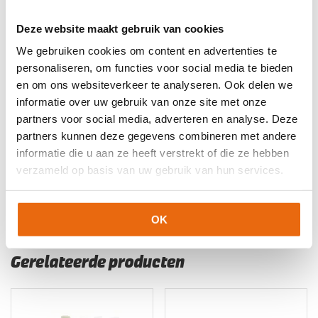
Artikelnummers
Deze website maakt gebruik van cookies
EAN code
Eigenschappen
We gebruiken cookies om content en advertenties te
Let op!
Houd rekening met 1-2 werkdagen extra levertijd
5060954645905
Maat: 3
voor bedrukte artikelen.
personaliseren, om functies voor social media te bieden
Bedrukte artikelen kunnen wij helaas niet terugnemen.
5060954645929
Maat: 5
en om ons websiteverkeer te analyseren. Ook delen we
informatie over uw gebruik van onze site met onze
5060954646001
Maat: 10
Artikelnummer:
NXT-ORIGIN-DOUBT
Categorieën:
Gras
partners voor social media, adverteren en analyse. Deze
5060954646025
Maat: 11
Keepershandschoenen
,
Keepershandschoenen
,
partners kunnen deze gegevens combineren met andere
Keepershandschoenen kind
,
Keepershandschoenen maat 3
,
informatie die u aan ze heeft verstrekt of die ze hebben
Keepershandschoenen maat 4
,
Keepershandschoenen maat
verzameld op basis van uw gebruik van hun services.
5
,
Keepershandschoenen maat 6
,
Nieuw
,
Ondergrond
,
Platte
Vinger
,
Techniek
,
The One Glove Keepershandschoenen
OK
Gerelateerde producten