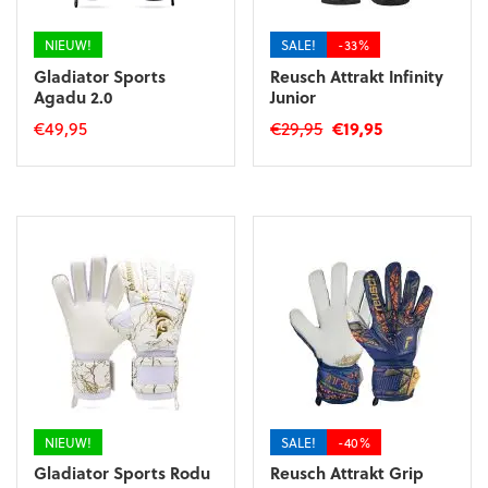
NIEUW!
SALE!
-33%
Gladiator Sports
Reusch Attrakt Infinity
Agadu 2.0
Junior
Oorspronkelijke
Huidige
€
49,95
€
29,95
€
19,95
prijs
prijs
Dit
Dit
was:
is:
product
product
€29,95.
€19,95.
heeft
heeft
meerdere
meerdere
variaties.
variaties.
Deze
Deze
optie
optie
kan
kan
gekozen
gekozen
worden
worden
op
op
de
de
NIEUW!
SALE!
-40%
productpagina
productpagina
Gladiator Sports Rodu
Reusch Attrakt Grip