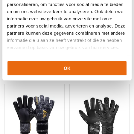
5060954646957
Maat: 8
Keepershandschoenen
,
Hybrid Flat
,
Keepershandschoenen
,
personaliseren, om functies voor social media te bieden
Keepershandschoenen kind
,
Keepershandschoenen maat 10
,
5060954646971
Maat: 9
en om ons websiteverkeer te analyseren. Ook delen we
Keepershandschoenen maat 11
,
Keepershandschoenen maat
5060954647015
Maat: 11
informatie over uw gebruik van onze site met onze
6
,
Keepershandschoenen maat 7
,
Keepershandschoenen
partners voor social media, adverteren en analyse. Deze
maat 8
,
Keepershandschoenen maat 9
,
Kunstgras
partners kunnen deze gegevens combineren met andere
Keepershandschoenen
,
Negatief Naad
,
Nieuw
,
Ondergrond
,
informatie die u aan ze heeft verstrekt of die ze hebben
Techniek
,
The One Glove Keepershandschoenen
verzameld op basis van uw gebruik van hun services.
OK
Gerelateerde producten