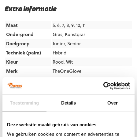
Extra informatie
Maat
5, 6, 7, 8, 9, 10, 11
Ondergrond
Gras
,
Kunstgras
Doelgroep
Junior
,
Senior
Techniek (palm)
Hybrid
Kleur
Rood
,
Wit
Merk
TheOneGlove
Artikelnummers
Toestemming
Details
Over
EAN code
Eigenschappen
Let op!
Houd rekening met 1-2 werkdagen extra levertijd
5060954646919
Maat: 5
voor bedrukte artikelen.
Bedrukte artikelen kunnen wij helaas niet terugnemen.
5060954646926
Maat: 6
Deze website maakt gebruik van cookies
5060954646933
Maat: 7
Artikelnummer:
NXT-PRO-DOUBT-VTX
Categorieën:
Gras
We gebruiken cookies om content en advertenties te