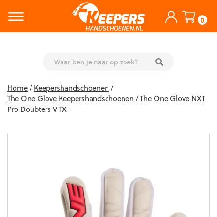
0
Skip
Home
/
Keepershandschoenen
/
to
The One Glove Keepershandschoenen
/ The One Glove NXT
content
Pro Doubters VTX