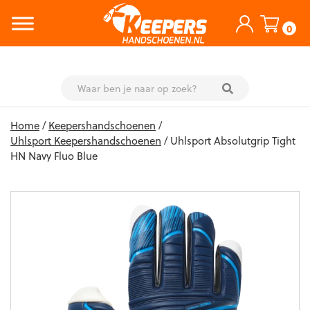
0
Skip
Home
/
Keepershandschoenen
/
to
Uhlsport Keepershandschoenen
/ Uhlsport Absolutgrip Tight
content
HN Navy Fluo Blue