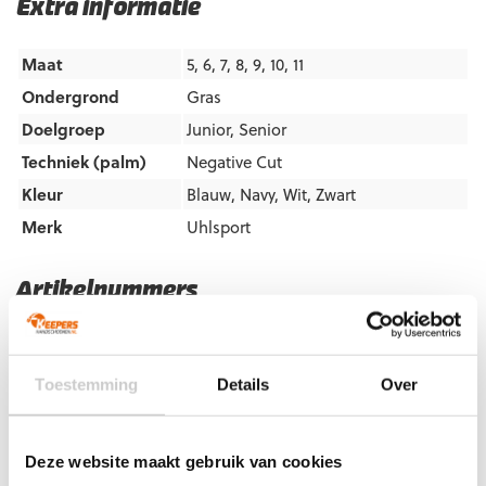
Extra informatie
Maat
5, 6, 7, 8, 9, 10, 11
Ondergrond
Gras
Doelgroep
Junior
,
Senior
Techniek (palm)
Negative Cut
Kleur
Blauw
,
Navy
,
Wit
,
Zwart
Merk
Uhlsport
Artikelnummers
EAN code
Eigenschappen
Let op!
Houd rekening met 1-2 werkdagen extra levertijd
voor bedrukte artikelen.
Toestemming
Details
Over
Bedrukte artikelen kunnen wij helaas niet terugnemen.
Artikelnummer:
101134801
Categorieën:
Blauwe
Deze website maakt gebruik van cookies
keepershandschoenen
,
Gras Keepershandschoenen
,