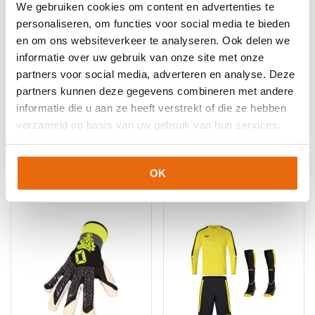
Keepershandschoenen
,
Keepershandschoenen kind
,
We gebruiken cookies om content en advertenties te
Keepershandschoenen maat 10
,
Keepershandschoenen maat
personaliseren, om functies voor social media te bieden
11
,
Keepershandschoenen maat 5
,
Keepershandschoenen
en om ons websiteverkeer te analyseren. Ook delen we
maat 6
,
Keepershandschoenen maat 7
,
informatie over uw gebruik van onze site met onze
Keepershandschoenen maat 8
,
Keepershandschoenen maat
partners voor social media, adverteren en analyse. Deze
9
,
Keepershandschoenen SALE
,
Negatief Naad
,
Ondergrond
,
partners kunnen deze gegevens combineren met andere
Techniek
,
Uhlsport Keepershandschoenen
informatie die u aan ze heeft verstrekt of die ze hebben
verzameld op basis van uw gebruik van hun services.
Gerelateerde producten
OK