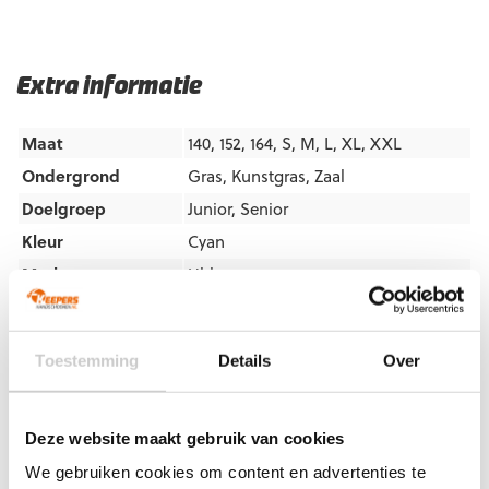
Extra informatie
Maat
140, 152, 164, S, M, L, XL, XXL
Ondergrond
Gras
,
Kunstgras
,
Zaal
Doelgroep
Junior
,
Senior
Kleur
Cyan
Merk
Uhlsport
Artikelnummers
Toestemming
Details
Over
EAN code
Eigenschappen
Let op!
Houd rekening met 1-2 werkdagen extra levertijd
4051309543077
Maat: 140
voor bedrukte artikelen.
Deze website maakt gebruik van cookies
Bedrukte artikelen kunnen wij helaas niet terugnemen.
4051309339922
Maat: 152
We gebruiken cookies om content en advertenties te
4051309518761
Maat: 164