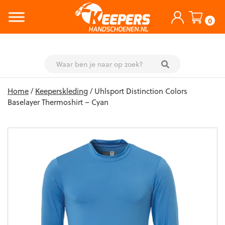
0
Skip
Home
/
Keeperskleding
/ Uhlsport Distinction Colors
to
Baselayer Thermoshirt – Cyan
content