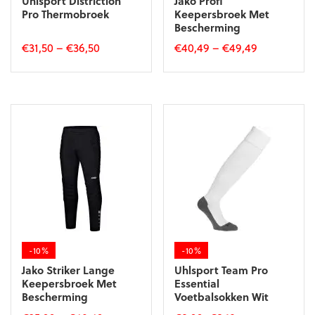
Uhlsport Distriction
Jako Profi
Pro Thermobroek
Keepersbroek Met
Bescherming
€
31,50
–
€
36,50
€
40,49
–
€
49,49
Dit
Dit
product
product
heeft
heeft
meerdere
meerdere
variaties.
variaties.
Deze
Deze
optie
optie
kan
kan
gekozen
gekozen
worden
worden
op
op
de
de
-10%
-10%
productpagina
productpagina
Jako Striker Lange
Uhlsport Team Pro
Keepersbroek Met
Essential
Bescherming
Voetbalsokken Wit