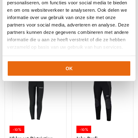
Artikelnummer:
100307810
Categorieën:
Junior Thermoshirts
,
personaliseren, om functies voor social media te bieden
4051309339908
Maat: S
Keeper onderkleding
,
Keeperskleding
,
Kinderen
,
Senior
en om ons websiteverkeer te analyseren. Ook delen we
Onderkleding
,
Senior Thermokleding
,
Senior Thermoshirts
,
4051309339892
Maat: M
informatie over uw gebruik van onze site met onze
Thermokleding
,
Uhlsport Keeperskleding
4051309339885
Maat: L
partners voor social media, adverteren en analyse. Deze
partners kunnen deze gegevens combineren met andere
4051309339915
Maat: XL
informatie die u aan ze heeft verstrekt of die ze hebben
4051309339939
Maat: XXL
verzameld op basis van uw gebruik van hun services.
Gerelateerde producten
OK
-10%
-10%