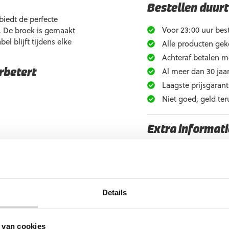
Bestellen duurt
iedt de perfecte
Voor 23:00 uur best
 De broek is gemaakt
el blijft tijdens elke
Alle producten gek
Achteraf betalen m
Al meer dan 30 jaar
rbetert
Laagste prijsgarant
Niet goed, geld ter
Extra informati
Maat
raad, maar soms kan een
Ondergrond
Doelgroep
Details
k – Fluo Orange
Kleur
Merk
 van cookies