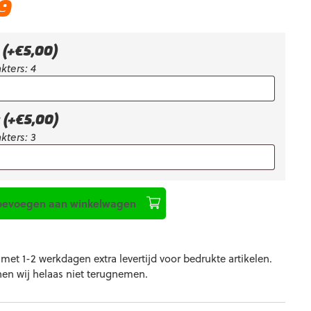
Huidige
99
prijs
is:
€17,99.
k
(+
€
5,00
)
kters: 4
k
(+
€
5,00
)
kters: 3
oevoegen aan winkelwagen
et 1-2 werkdagen extra levertijd voor bedrukte artikelen.
nen wij helaas niet terugnemen.