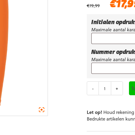
Oorspronkelijke
€
17,
€
19,99
prijs
was:
€19,99.
Initialen opdru
Maximale aantal kara
Nummer opdru
Maximale aantal kara
Aantal
T
Let op!
Houd rekening m
Bedrukte artikelen kun