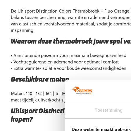
De Uhlsport Distinction Colors Thermobroek – Fluo Orange b
balans tussen bescherming, warmte en ademend vermogen.
van elastisch en vochtafvoerend materiaal, zodat je comfortab
inspanning.
Waarom deze thermobroek jouw spel ve
• Aansluitende pasvorm voor maximale bewegingsvrijheid
• Vochtregulerend en ademend voor optimaal comfort
• Extra warmte-isolatie voor koude weersomstandigheden
Beschikbare maten
Maten: 140 | 152 | 164 | S | M | L | XL. Vrijwel altijd op voor
maat tijdelijk uitverkocht zijn.
Toestemming
Uhlsport Distinction Colors Thermobroe
kopen?
Deze website maakt gebruik