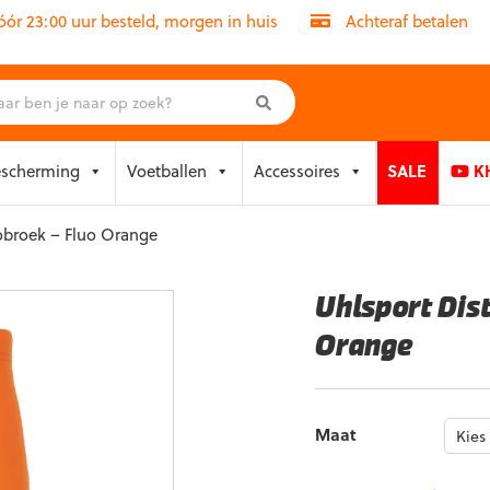
r 23:00 uur besteld, morgen in huis
Achteraf betalen
escherming
Voetballen
Accessoires
SALE
KH
mobroek – Fluo Orange
Uhlsport Dis
Orange
Maat