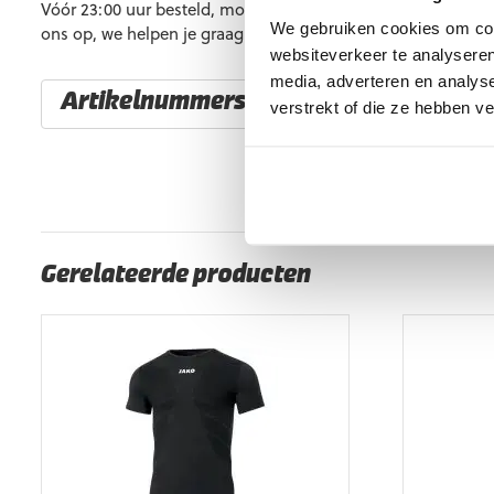
Vóór 23:00 uur besteld, morgen al in huis. Heb je vragen? 
We gebruiken cookies om cont
ons op, we helpen je graag verder.
websiteverkeer te analyseren
media, adverteren en analys
Artikelnummers
verstrekt of die ze hebben v
EAN code
Eigenschappen
4051309580669
Maat: 140
Gerelateerde producten