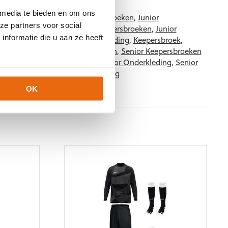
 media te bieden en om ons
19
Categorieën:
Junior keepersbroeken
,
Junior
ze partners voor social
r Bescherming
,
Junior Korte Keepersbroeken
,
Junior
nformatie die u aan ze heeft
 Thermokleding
,
Keeper onderkleding
,
Keepersbroek
,
en
,
Nieuw
,
Senior keepersbroeken
,
Senior Keepersbroeken
enior Korte Keepersbroeken
,
Senior Onderkleding
,
Senior
okleding
,
Uhlsport Keeperskleding
OK