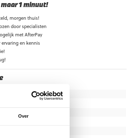
 maar 1 minuut!
eld, morgen thuis!
ozen door specialisten
ogelijk met AfterPay
 ervaring en kennis
ie!
ug!
e
140, 152, 164, S, M, L, XL
Gras
,
Kunstgras
,
Zaal
Junior,Senior
Over
Fluo Orange
Uhlsport