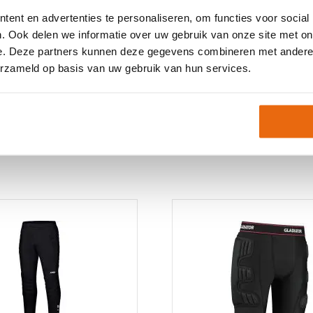
Neem gerust contact met
ent en advertenties te personaliseren, om functies voor social
Artikelnummer:
1003144
. Ook delen we informatie over uw gebruik van onze site met on
Keepersbroeken Zonde
e. Deze partners kunnen deze gegevens combineren met andere i
Thermobroeken
,
Junior
erzameld op basis van uw gebruik van hun services.
Keeperskleding
,
Kinder
zonder bescherming
,
S
Thermobroeken
,
Therm