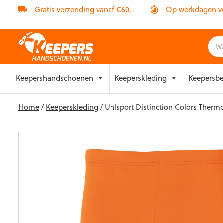
Gratis verzending vanaf €60,-
Op werkdagen vóó
Skip
Keepershandschoenen
Keeperskleding
Keepersb
to
content
Home
/
Keeperskleding
/ Uhlsport Distinction Colors Ther