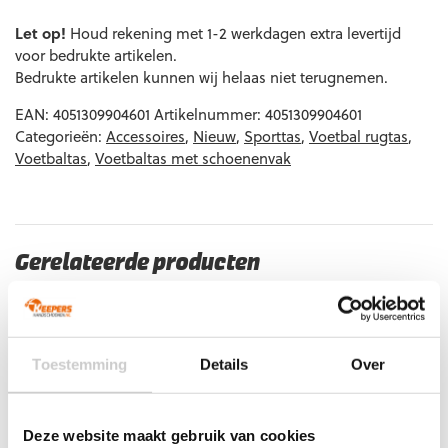
was:
is:
Let op!
€34,99.
Houd rekening met 1-2 werkdagen extra levertijd
€31,49.
voor bedrukte artikelen.
Bedrukte artikelen kunnen wij helaas niet terugnemen.
EAN:
4051309904601
Artikelnummer:
4051309904601
Categorieën:
Accessoires
,
Nieuw
,
Sporttas
,
Voetbal rugtas
,
Voetbaltas
,
Voetbaltas met schoenenvak
Gerelateerde producten
Toestemming
Details
Over
Deze website maakt gebruik van cookies