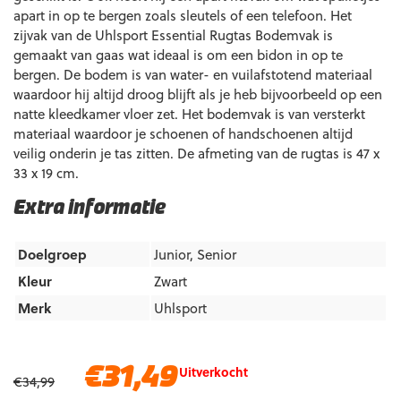
apart in op te bergen zoals sleutels of een telefoon. Het
zijvak van de Uhlsport Essential Rugtas Bodemvak is
gemaakt van gaas wat ideaal is om een bidon in op te
bergen. De bodem is van water- en vuilafstotend materiaal
waardoor hij altijd droog blijft als je heb bijvoorbeeld op een
natte kleedkamer vloer zet. Het bodemvak is van versterkt
materiaal waardoor je schoenen of handschoenen altijd
veilig onderin je tas zitten. De afmeting van de rugtas is 47 x
33 x 19 cm.
Extra informatie
Doelgroep
Junior
,
Senior
Kleur
Zwart
Merk
Uhlsport
Oorspronkelijke
Huidige
€
31,49
Uitverkocht
€
34,99
prijs
prijs