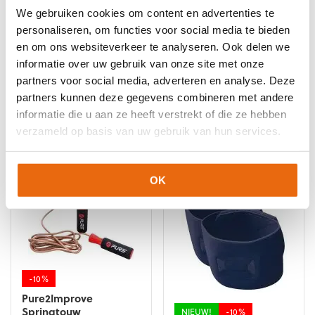
We gebruiken cookies om content en advertenties te
personaliseren, om functies voor social media te bieden
NIEUW!
-10%
NIEUW!
-10%
en om ons websiteverkeer te analyseren. Ook delen we
Stanno Sokophouder
GloveGlu Goalkeeper
informatie over uw gebruik van onze site met onze
Oranje
Formula + GloveGlu
partners voor social media, adverteren en analyse. Deze
Wash & Prepare Mini
partners kunnen deze gegevens combineren met andere
Oorspronkelijke
Huidige
Oorspronkelijke
Huidige
€
8,99
€
8,10
€
22,50
€
20,25
informatie die u aan ze heeft verstrekt of die ze hebben
prijs
prijs
prijs
prijs
verzameld op basis van uw gebruik van hun services.
was:
is:
was:
is:
€8,99.
€8,10.
€22,50.
€20,25.
OK
-10%
Pure2Improve
Springtouw
NIEUW!
-10%