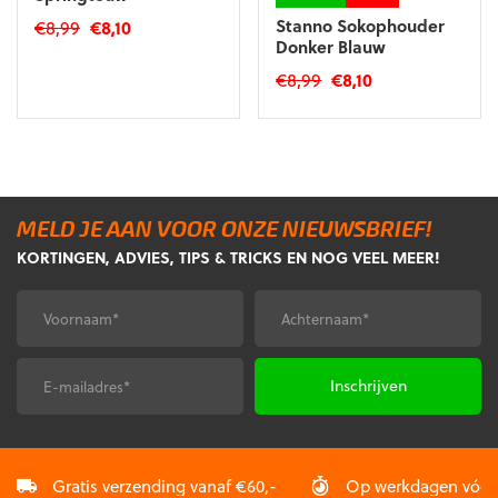
Oorspronkelijke
Huidige
Stanno Sokophouder
€
8,99
€
8,10
Donker Blauw
prijs
prijs
was:
is:
Oorspronkelijke
Huidige
€
8,99
€
8,10
€8,99.
€8,10.
prijs
prijs
was:
is:
€8,99.
€8,10.
MELD JE AAN VOOR ONZE NIEUWSBRIEF!
KORTINGEN, ADVIES, TIPS & TRICKS EN NOG VEEL MEER!
Voornaam
Achternaam
*
*
E-
CAPTCHA
mailadres
*
Gratis verzending vanaf €60,-
Op werkdagen vóór 2