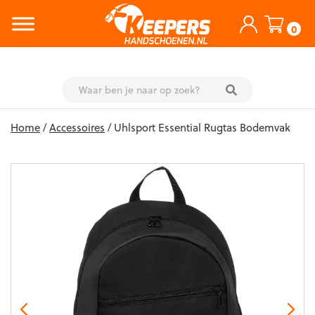
0
Skip
Home
/
Accessoires
/ Uhlsport Essential Rugtas Bodemvak
to
content