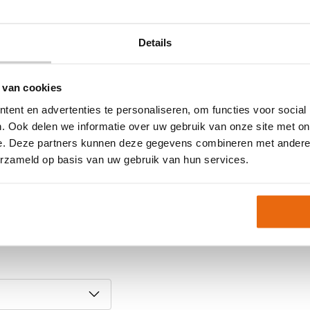
Maat
Ondergrond
Details
Doelgroep
Techniek (palm)
 van cookies
Kleur
ent en advertenties te personaliseren, om functies voor social
Merk
. Ook delen we informatie over uw gebruik van onze site met on
d kan variëren; controleer
e. Deze partners kunnen deze gegevens combineren met andere i
Artikelnummer:
1011374
erzameld op basis van uw gebruik van hun services.
Keepershandschoenen
10
,
Keepershandschoene
r Surround
Keepershandschoenen 
Nieuw
,
Ondergrond
,
Uh
em gerust contact met