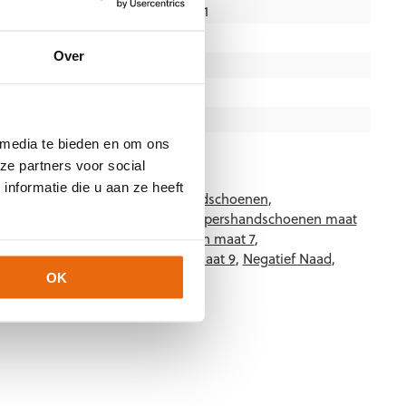
7, 7 1/2, 8, 8 1/2, 9, 9 1/2, 10, 10 1/2, 11
Gras
Over
Junior
,
Senior
Negative Cut
Blauw
,
Wit
,
Zwart
 media te bieden en om ons
Uhlsport
ze partners voor social
nformatie die u aan ze heeft
01
Categorieën:
Gras Keepershandschoenen
,
,
Keepershandschoenen kind
,
Keepershandschoenen maat
n maat 11
,
Keepershandschoenen maat 7
,
maat 8
,
Keepershandschoenen maat 9
,
Negatief Naad
,
lsport Keepershandschoenen
OK