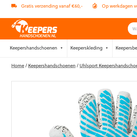
Gratis verzending vanaf €60,-
Op werkdagen vóó
Skip
Keepershandschoenen
Keeperskleding
Keepersb
to
content
Home
/
Keepershandschoenen
/
Uhlsport Keepershandscho