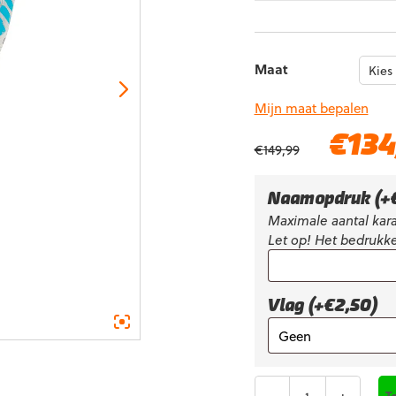
Maat
Mijn maat bepalen
Oorspronkelijk
€
134
€
149,99
prijs
was:
€149,99.
Naamopdruk
(+
Maximale aantal kara
Let op! Het bedrukke
Vlag (+€2,50)
Aantal
T