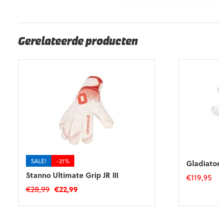
EAN code
Eigenschappen
4099803171228
Maat: 7
Gerelateerde producten
SALE!
-21%
Gladiato
Stanno Ultimate Grip JR III
€
119,95
Oorspronkelijke
Huidige
€
28,99
€
22,99
Dit
prijs
prijs
product
Dit
was:
is:
heeft
product