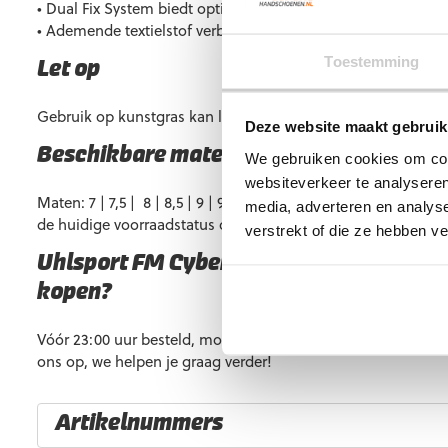
• Dual Fix System biedt optimale fixatie en flexibiliteit.
• Ademende textielstof verbetert ventilatie en comfort.
Toestemming
Let op
Gebruik op kunstgras kan leiden tot een kortere levensduur.
Deze website maakt gebruik
Beschikbare maten
We gebruiken cookies om cont
websiteverkeer te analyseren
Maten: 7 | 7,5 | 8 | 8,5 | 9 | 9,5 | 10 | 10,5 | 11. Beschikbaarhei
media, adverteren en analys
de huidige voorraadstatus op de website.
verstrekt of die ze hebben v
Uhlsport FM Cybertec Supergrip+ Finge
kopen?
Vóór 23:00 uur besteld, morgen in huis. Heb je vragen? Ne
ons op, we helpen je graag verder!
Artikelnummers