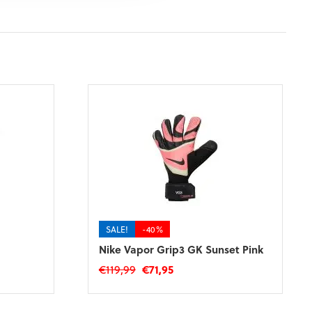
SALE!
-40%
Nike Vapor Grip3 GK Sunset Pink
Oorspronkelijke
Huidige
€
119,99
€
71,95
prijs
prijs
Dit
was:
is:
product