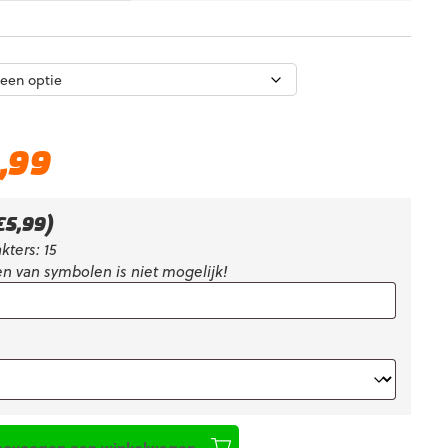
e
Huidige
,99
prijs
is:
€134,99.
€
5,99
)
kters: 15
n van symbolen is niet mogelijk!
oevoegen aan winkelwagen