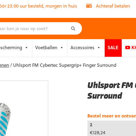
r 23:00 uur besteld, morgen in huis
Achteraf betalen
escherming
Voetballen
Accessoires
SALE
KH
enen
/ Uhlsport FM Cybertec Supergrip+ Finger Surround
Uhlsport FM 
Surround
Bestel meer en ontva
2
€
128,24