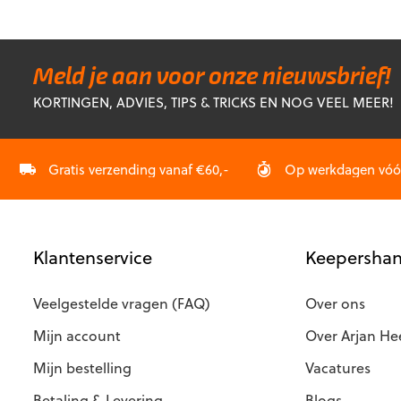
€28,99.
€22,99.
meerdere
heeft
variaties.
meerdere
Deze
variaties.
optie
Deze
Meld je aan voor onze nieuwsbrief!
kan
optie
KORTINGEN, ADVIES, TIPS & TRICKS EN NOG VEEL MEER!
gekozen
kan
worden
gekozen
op
worden
de
op
Gratis verzending vanaf €60,-
Op werkdagen vóór 
productp
de
productpagina
Klantenservice
Keepershan
Veelgestelde vragen (FAQ)
Over ons
Mijn account
Over Arjan He
Mijn bestelling
Vacatures
Betaling & Levering
Blogs