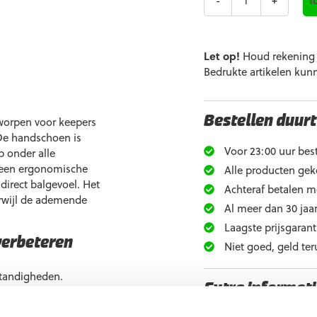
Let op!
Houd rekening m
Bedrukte artikelen kun
worpen voor keepers
Bestellen duurt
De handschoen is
Voor 23:00 uur best
p onder alle
 een ergonomische
Alle producten gek
direct balgevoel. Het
Achteraf betalen m
terwijl de ademende
Al meer dan 30 jaar
Laagste prijsgarant
verbeteren
Niet goed, geld ter
standigheden.
Extra informati
svorm en direct