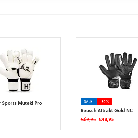
SALE!
-30%
r Sports Muteki Pro
Reusch Attrakt Gold NC
Oorspronkelijke
Huidige
€
69,95
€
48,95
prijs
prijs
Dit
was:
is:
product