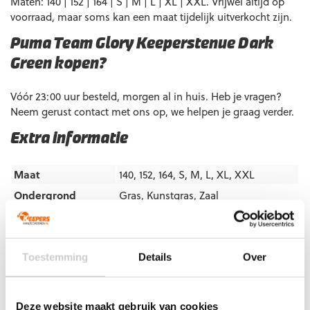
Maten: 140 | 152 | 164 | S | M | L | XL | XXL. Vrijwel altijd op
voorraad, maar soms kan een maat tijdelijk uitverkocht zijn.
Puma Team Glory Keeperstenue Dark
Green kopen?
Vóór 23:00 uur besteld, morgen al in huis. Heb je vragen?
Neem gerust contact met ons op, we helpen je graag verder.
Extra informatie
Maat
140, 152, 164, S, M, L, XL, XXL
Ondergrond
Gras
,
Kunstgras
,
Zaal
Doelgroep
Junior
,
Senior
Kleur
Donkergroen
Merk
Puma
Toestemming
Details
Over
Artikelnummers
Deze website maakt gebruik van cookies