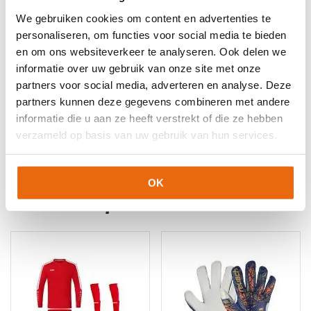
We gebruiken cookies om content en advertenties te
EAN code
Eigenschappen
Let op!
Houd rekening met 1-2 werkdagen extra levertijd
personaliseren, om functies voor social media te bieden
4099685747819
Maat: 152
voor bedrukte artikelen.
en om ons websiteverkeer te analyseren. Ook delen we
Bedrukte artikelen kunnen wij helaas niet terugnemen.
4099685747833
Maat: 164
informatie over uw gebruik van onze site met onze
4099685742876
Maat: S
partners voor social media, adverteren en analyse. Deze
Artikelnummer:
705741-05
Categorieën:
4099685742883
Maat: M
Keepershandschoenen SALE
,
Keeperskleding
,
Keeperstenue
,
partners kunnen deze gegevens combineren met andere
Keeperstenue kind
,
Nieuw
,
Puma keeperskleding
,
Senior
informatie die u aan ze heeft verstrekt of die ze hebben
4099685742906
Maat: XL
Keeperstenue
verzameld op basis van uw gebruik van hun services.
4099685742913
Maat: XXL
OK
Gerelateerde producten