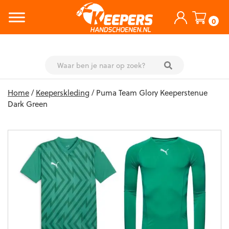
0
Skip
Home
/
Keeperskleding
/ Puma Team Glory Keeperstenue
to
Dark Green
content