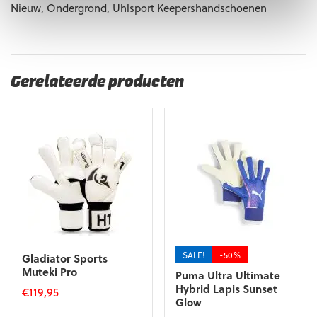
Nieuw
,
Ondergrond
,
Uhlsport Keepershandschoenen
Gerelateerde producten
SALE!
-50%
Gladiator Sports
Muteki Pro
Puma Ultra Ultimate
Hybrid Lapis Sunset
€
119,95
Glow
Dit