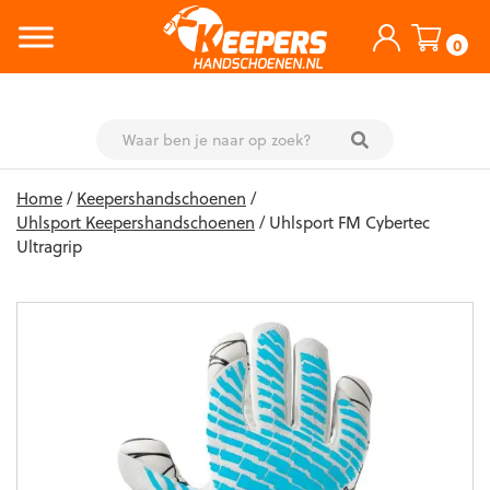
0
Skip
Home
/
Keepershandschoenen
/
to
Uhlsport Keepershandschoenen
/ Uhlsport FM Cybertec
content
Ultragrip