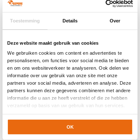
Ondergrond
Gras
Doelgroep
Junior
,
Senior
Techniek (palm)
Negative Cut
Toestemming
Details
Over
Kleur
Blauw
,
Wit
,
Zwart
Merk
Uhlsport
Deze website maakt gebruik van cookies
We gebruiken cookies om content en advertenties te
Artikelnummers
personaliseren, om functies voor social media te bieden
en om ons websiteverkeer te analyseren. Ook delen we
EAN code
Eigenschappen
informatie over uw gebruik van onze site met onze
Let op!
Houd rekening met 1-2 werkdagen extra levertijd
4099803171037
Maat: 7 1/2
partners voor social media, adverteren en analyse. Deze
voor bedrukte artikelen.
Bedrukte artikelen kunnen wij helaas niet terugnemen.
4099803171075
Maat: 9 1/2
partners kunnen deze gegevens combineren met andere
informatie die u aan ze heeft verstrekt of die ze hebben
4099803171993
Maat: 10 1/2
Artikelnummer:
101132601-1
Categorieën:
Gras
verzameld op basis van uw gebruik van hun services.
4099803171013
Maat: 12
Keepershandschoenen
,
Keepershandschoenen
,
Keepershandschoenen kind
,
Keepershandschoenen maat 10
,
Keepershandschoenen maat 11
,
Keepershandschoenen maat
OK
12
,
Keepershandschoenen maat 7
,
Keepershandschoenen
maat 8
,
Keepershandschoenen maat 9
,
Negatief Naad
,