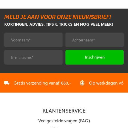
meerdere
meerdere
variaties.
variaties.
Deze
MELD JE AAN VOOR ONZE NIEUWSBRIEF!
Deze
optie
KORTINGEN, ADVIES, TIPS & TRICKS EN NOG VEEL MEER!
optie
kan
kan
gekozen
gekozen
worden
Voornaam
Achternaam
*
*
worden
op
op
de
de
productpagina
E-
CAPTCHA
productpagina
mailadres
*
Gratis verzending vanaf €60,-
Op werkdagen vóór 2
KLANTENSERVICE
Veelgestelde vragen (FAQ)