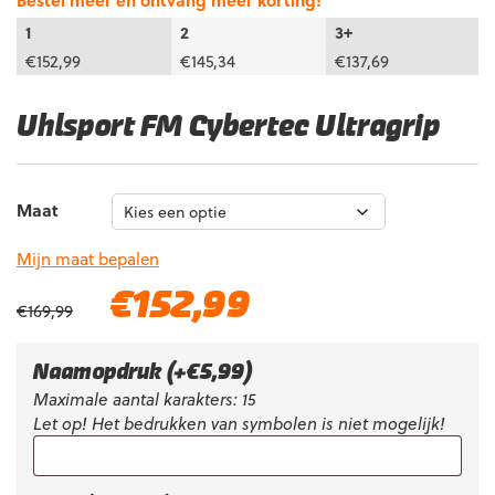
Bestel meer en ontvang meer korting!
1
2
3+
€
152,99
€
145,34
€
137,69
Uhlsport FM Cybertec Ultragrip
Maat
Mijn maat bepalen
Oorspronkelijke
Huidige
€
152,99
€
169,99
prijs
prijs
was:
is:
€169,99.
€152,99.
Naamopdruk
(+
€
5,99
)
Maximale aantal karakters: 15
Let op! Het bedrukken van symbolen is niet mogelijk!