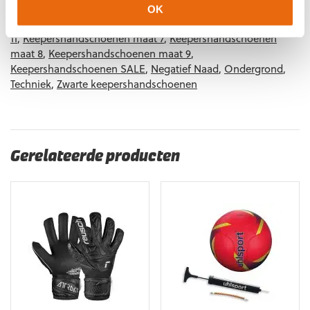
Keepershandschoenen
,
Keepershandschoenen
,
OK
Keepershandschoenen maat 10
,
Keepershandschoenen maat
11
,
Keepershandschoenen maat 7
,
Keepershandschoenen
maat 8
,
Keepershandschoenen maat 9
,
Keepershandschoenen SALE
,
Negatief Naad
,
Ondergrond
,
Techniek
,
Zwarte keepershandschoenen
Gerelateerde producten