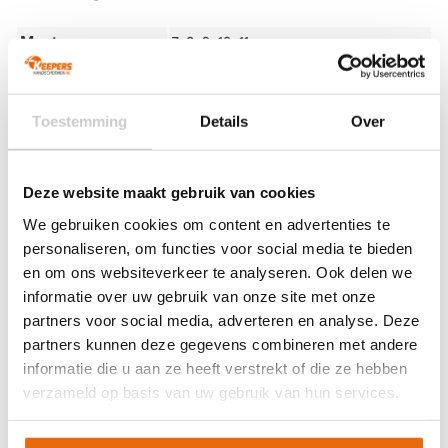
Maat
7, 8, 9, 10, 11
Ondergrond
Aqua
,
Gras
Doelgroep
Junior
,
Senior
Toestemming
Details
Over
Techniek (palm)
Negative Cut
Fluo Orange
,
Fluo Pink
,
Fluo Yellow
,
Kleur
Zwart
Deze website maakt gebruik van cookies
Merk
Gladiator Sports
We gebruiken cookies om content en advertenties te
personaliseren, om functies voor social media te bieden
Artikelnummers
en om ons websiteverkeer te analyseren. Ook delen we
informatie over uw gebruik van onze site met onze
EAN code
Eigenschappen
partners voor social media, adverteren en analyse. Deze
Let op!
Houd rekening met 1-2 werkdagen extra levertijd
partners kunnen deze gegevens combineren met andere
8720663633293
Maat: 11
voor bedrukte artikelen.
informatie die u aan ze heeft verstrekt of die ze hebben
Bedrukte artikelen kunnen wij helaas niet terugnemen.
verzameld op basis van uw gebruik van hun services.
Artikelnummer:
GWALP
Categorieën:
Acties
,
Aqua (regen)
,
Gladiator Sports Keepershandschoenen
,
Gras