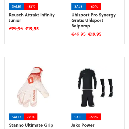
SALE!
-33%
SALE!
-60%
Reusch Attrakt Infinity
Uhlsport Pro Synergy +
Junior
Gratis Uhlsport
Balpomp
Oorspronkelijke
Huidige
€
29,95
€
19,95
Oorspronkelijke
Huidige
€
49,95
€
19,95
prijs
prijs
Dit
prijs
prijs
was:
is:
product
was:
is:
€29,95.
€19,95.
heeft
€49,95.
€19,95.
meerdere
variaties.
Deze
optie
kan
gekozen
worden
op
de
productpagina
SALE!
-21%
SALE!
-50%
Stanno Ultimate Grip
Jako Power