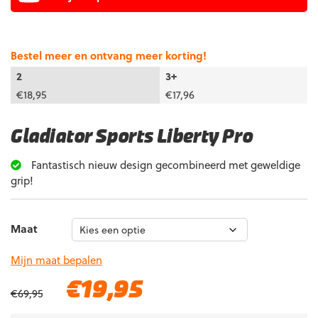
Bestel meer en ontvang meer korting!
2
3+
€
18,95
€
17,96
Gladiator Sports Liberty Pro
Fantastisch nieuw design gecombineerd met geweldige
grip!
Maat
Mijn maat bepalen
Oorspronkelijke
Huidige
€
19,95
€
69,95
prijs
prijs
was:
is: