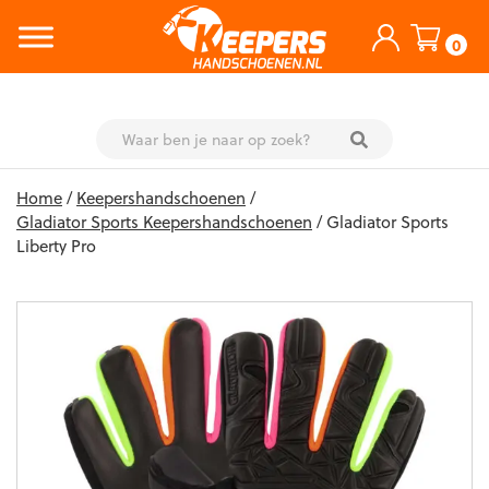
0
Skip
Home
/
Keepershandschoenen
/
to
Gladiator Sports Keepershandschoenen
/ Gladiator Sports
content
Liberty Pro