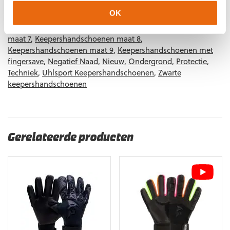
Keepershandschoenen kind
,
Keepershandschoenen maat 10
,
OK
Keepershandschoenen maat 11
,
Keepershandschoenen maat
5
,
Keepershandschoenen maat 6
,
Keepershandschoenen
maat 7
,
Keepershandschoenen maat 8
,
Keepershandschoenen maat 9
,
Keepershandschoenen met
fingersave
,
Negatief Naad
,
Nieuw
,
Ondergrond
,
Protectie
,
Techniek
,
Uhlsport Keepershandschoenen
,
Zwarte
keepershandschoenen
Gerelateerde producten