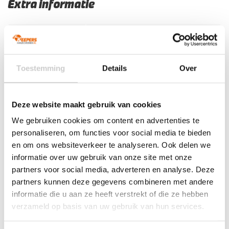
Extra informatie
Maat
5, 6, 7, 8, 9, 10, 11
Ondergrond
Gras
Doelgroep
Junior
,
Senior
Toestemming
Details
Over
Bescherming
Fingersafe
Techniek (palm)
Negative Cut
Deze website maakt gebruik van cookies
Kleur
Fluo Yellow
,
Wit
,
Zwart
We gebruiken cookies om content en advertenties te
personaliseren, om functies voor social media te bieden
Artikelnummers
en om ons websiteverkeer te analyseren. Ook delen we
informatie over uw gebruik van onze site met onze
EAN code
Eigenschappen
Let op!
Houd rekening met 1-2 werkdagen extra levertijd
partners voor social media, adverteren en analyse. Deze
4099803249828
Maat: 6
voor bedrukte artikelen.
partners kunnen deze gegevens combineren met andere
Bedrukte artikelen kunnen wij helaas niet terugnemen.
4099803249842
Maat: 7
informatie die u aan ze heeft verstrekt of die ze hebben
4099803249866
Maat: 8
verzameld op basis van uw gebruik van hun services.
Artikelnummer:
101140001
Categorieën:
Gras
4099803249774
Maat: 10
Keepershandschoenen
,
Keepershandschoenen
,