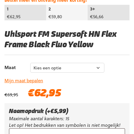
Bestel meer en ontvang meer korting!
1
2
3+
€
62,95
€
59,80
€
56,66
Uhlsport FM Supersoft HN Flex
Frame Black Fluo Yellow
Maat
Mijn maat bepalen
Oorspronkelijke
Huidige
€
62,95
€
69,95
prijs
prijs
was:
is:
€69,95.
€62,95.
Naamopdruk
(+
€
5,99
)
Maximale aantal karakters: 15
Let op! Het bedrukken van symbolen is niet mogelijk!