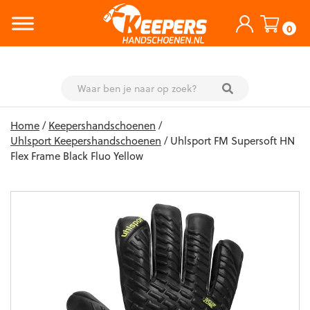
0
Skip
Home
/
Keepershandschoenen
/
to
Uhlsport Keepershandschoenen
/ Uhlsport FM Supersoft HN
content
Flex Frame Black Fluo Yellow