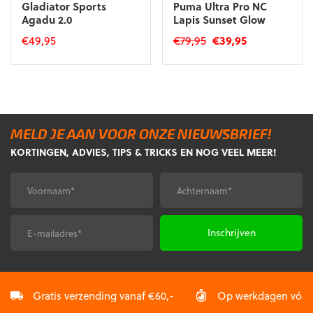
Gladiator Sports
Puma Ultra Pro NC
Agadu 2.0
Lapis Sunset Glow
Oorspronkelijke
Huidige
€
49,95
€
79,95
€
39,95
prijs
prijs
Dit
Dit
was:
is:
product
product
€79,95.
€39,95.
heeft
heeft
meerdere
meerdere
variaties.
variaties.
MELD JE AAN VOOR ONZE NIEUWSBRIEF!
Deze
Deze
KORTINGEN, ADVIES, TIPS & TRICKS EN NOG VEEL MEER!
optie
optie
kan
kan
gekozen
gekozen
Voornaam
Achternaam
*
*
worden
worden
op
op
de
de
E-
CAPTCHA
productpagina
productpagina
mailadres
*
Gratis verzending vanaf €60,-
Op werkdagen vóór 2