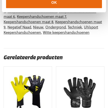
Keepershandschoenen kind
,
Keepershandschoenen maat 10
,
OK
Keepershandschoenen maat 11
,
Keepershandschoenen maat
4
,
Keepershandschoenen maat 5
,
Keepershandschoenen
maat 6
,
Keepershandschoenen maat 7
,
Keepershandschoenen maat 8
,
Keepershandschoenen maat
9
,
Negatief Naad
,
Nieuw
,
Ondergrond
,
Techniek
,
Uhlsport
Keepershandschoenen
,
Witte keepershandschoenen
Gerelateerde producten