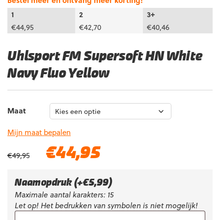
Bestel meer en ontvang meer korting!
1
2
3+
€
44,95
€
42,70
€
40,46
Uhlsport FM Supersoft HN White
Navy Fluo Yellow
Maat
Mijn maat bepalen
Oorspronkelijke
Huidige
€
44,95
€
49,95
prijs
prijs
was:
is:
€49,95.
€44,95.
Naamopdruk
(+
€
5,99
)
Maximale aantal karakters: 15
Let op! Het bedrukken van symbolen is niet mogelijk!