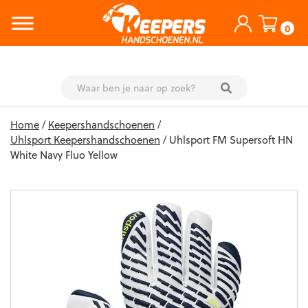
0
Skip
Home
/
Keepershandschoenen
/
to
Uhlsport Keepershandschoenen
/ Uhlsport FM Supersoft HN
content
White Navy Fluo Yellow