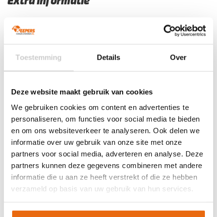
Extra informatie
Maat
5, 6, 7, 8, 9, 10, 11
Ondergrond
Gras
Doelgroep
Junior
,
Senior
Toestemming
Details
Over
Techniek (palm)
Negative Cut
Kleur
Fluo Yellow
,
Navy Blue
,
Wit
Deze website maakt gebruik van cookies
Merk
Uhlsport
We gebruiken cookies om content en advertenties te
personaliseren, om functies voor social media te bieden
Artikelnummers
en om ons websiteverkeer te analyseren. Ook delen we
informatie over uw gebruik van onze site met onze
EAN code
Eigenschappen
partners voor social media, adverteren en analyse. Deze
Let op!
Houd rekening met 1-2 werkdagen extra levertijd
4099803250060
Maat: 6
partners kunnen deze gegevens combineren met andere
voor bedrukte artikelen.
informatie die u aan ze heeft verstrekt of die ze hebben
Bedrukte artikelen kunnen wij helaas niet terugnemen.
4099803250107
Maat: 8
verzameld op basis van uw gebruik van hun services.
4099803250121
Maat: 9
Artikelnummer:
101140201
Categorieën:
Gras
4099803249996
Maat: 10
Keepershandschoenen
,
Keepershandschoenen
,