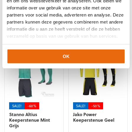
en om ons websiteverkeer te analyseren. Ook delen we
Uhlsport Keepershandschoenen
informatie over uw gebruik van onze site met onze
partners voor social media, adverteren en analyse. Deze
partners kunnen deze gegevens combineren met andere
informatie die u aan ze heeft verstrekt of die ze hebben
Gerelateerde producten
verzameld op basis van uw gebruik van hun services.
OK
SALE!
-60%
SALE!
-50%
Stanno Altius
Jako Power
Keeperstenue Mint
Keeperstenue Geel
Grijs