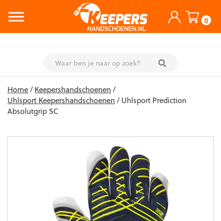
0
Skip
Home
/
Keepershandschoenen
/
to
Uhlsport Keepershandschoenen
/ Uhlsport Prediction
content
Absolutgrip SC