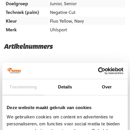
Doelgroep
Junior
,
Senior
Techniek (palm)
Negative Cut
Kleur
Fluo Yellow
,
Navy
Merk
Uhlsport
Artikelnummers
EAN code
Eigenschappen
Let op!
Houd rekening met 1-2 werkdagen extra levertijd
voor bedrukte artikelen.
Bedrukte artikelen kunnen wij helaas niet terugnemen.
Toestemming
Details
Over
Artikelnummer:
101133201
Categorieën:
Gras
Keepershandschoenen
,
Keepershandschoenen
,
Keepershandschoenen kind
,
Keepershandschoenen maat 10
,
Keepershandschoenen maat 11
,
Keepershandschoenen maat
Deze website maakt gebruik van cookies
12
,
Keepershandschoenen maat 7
,
Keepershandschoenen
We gebruiken cookies om content en advertenties te
maat 8
,
Keepershandschoenen maat 9
,
personaliseren, om functies voor social media te bieden
Keepershandschoenen SALE
,
Negatief Naad
,
Ondergrond
,