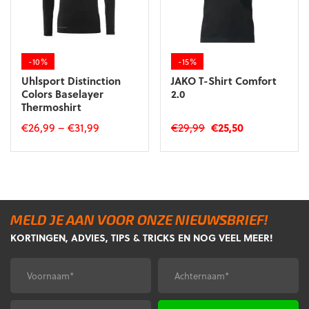
gekozen
gekozen
worden
worden
op
op
de
de
-10%
-15%
productpagina
productpagina
Uhlsport Distinction
JAKO T-Shirt Comfort
Colors Baselayer
2.0
Thermoshirt
Oorspronkelijke
Huidige
€
26,99
–
€
31,99
€
29,99
€
25,50
prijs
prijs
Dit
Dit
was:
is:
product
product
€29,99.
€25,50.
heeft
heeft
meerdere
meerdere
variaties.
variaties.
MELD JE AAN VOOR ONZE NIEUWSBRIEF!
Deze
Deze
KORTINGEN, ADVIES, TIPS & TRICKS EN NOG VEEL MEER!
optie
optie
kan
kan
gekozen
gekozen
Voornaam
Achternaam
*
*
worden
worden
op
op