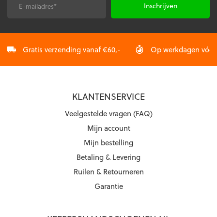
de
de
E-
CAPTCHA
productpagina
productpagina
mailadres
*
Gratis verzending vanaf €60,-
Op werkdagen vóór 2
KLANTENSERVICE
Veelgestelde vragen (FAQ)
Mijn account
Mijn bestelling
Betaling & Levering
Ruilen & Retourneren
Garantie