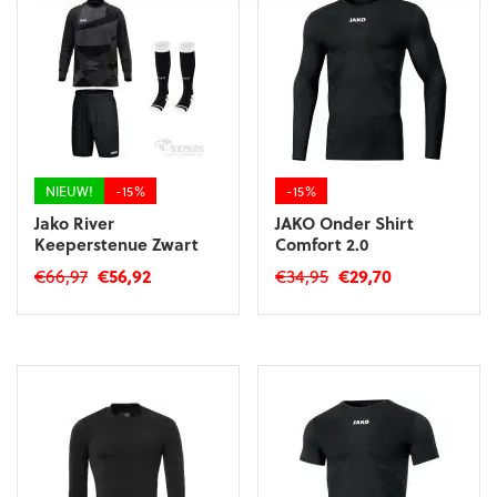
NIEUW!
-15%
-15%
Jako River
JAKO Onder Shirt
Keeperstenue Zwart
Comfort 2.0
Oorspronkelijke
Huidige
Oorspronkelijke
Huidige
€
66,97
€
56,92
€
34,95
€
29,70
prijs
prijs
prijs
prijs
Dit
Dit
was:
is:
was:
is:
product
product
€66,97.
€56,92.
€34,95.
€29,70.
heeft
heeft
meerdere
meerdere
variaties.
variaties.
Deze
Deze
optie
optie
kan
kan