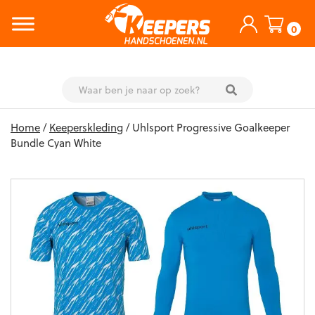
0
Skip
Home
/
Keeperskleding
/ Uhlsport Progressive Goalkeeper
to
Bundle Cyan White
content