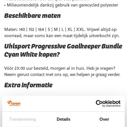
• Milieuvriendelijk dankzij gebruik van gerecycled polyester
Beschikbare maten
Maten: 140 | 152 | 164 | S | M | L | XL | XXL. Vrijwel altijd op
voorraad, maar soms kan een maat tijdelijk uitverkocht zijn.
Uhlsport Progressive Goalkeeper Bundle
Cyan White kopen?
Vóór 23:00 uur besteld, morgen al in huis. Heb je vragen?
Neem gerust contact met ons op, we helpen je graag verder.
Extra informatie
Maat
140, 152, 164, S, M, L, XL, XXL
Ondergrond
Gras
,
Kunstgras
,
Zaal
Doelgroep
Junior
,
Senior
Toestemming
Details
Over
Kleur
Wit
,
Cyan