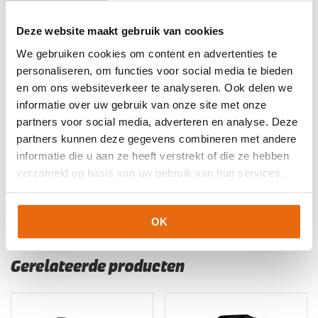
Merk
Uhlsport
Deze website maakt gebruik van cookies
We gebruiken cookies om content en advertenties te
Artikelnummers
personaliseren, om functies voor social media te bieden
en om ons websiteverkeer te analyseren. Ook delen we
EAN code
Eigenschappen
Let op!
Houd rekening met 1-2 werkdagen extra levertijd
informatie over uw gebruik van onze site met onze
4099803184495
Maat: 140
voor bedrukte artikelen.
partners voor social media, adverteren en analyse. Deze
Bedrukte artikelen kunnen wij helaas niet terugnemen.
4099803184501
Maat: 152
partners kunnen deze gegevens combineren met andere
4099803184556
Maat: S
informatie die u aan ze heeft verstrekt of die ze hebben
Artikelnummer:
100531742
Categorieën:
Keeperskleding
,
verzameld op basis van uw gebruik van hun services.
4099803184549
Maat: M
Keeperstenue
,
Keeperstenue kind
,
Nieuw
,
Senior
Keeperstenue
,
Uhlsport Keeperskleding
4099803184532
Maat: L
4099803184563
Maat: XL
OK
4099803184570
Maat: XXL
Gerelateerde producten