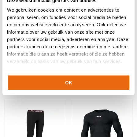
Artikelnummers
Deze website maakt gebruik van cookies
We gebruiken cookies om content en advertenties te
EAN code
Eigenschappen
personaliseren, om functies voor social media te bieden
Let op!
Houd rekening met 1-2 werkdagen extra levertijd
4099803185706
Maat: 140
en om ons websiteverkeer te analyseren. Ook delen we
voor bedrukte artikelen.
Bedrukte artikelen kunnen wij helaas niet terugnemen.
4099803185713
Maat: 152
informatie over uw gebruik van onze site met onze
partners voor social media, adverteren en analyse. Deze
4099803185720
Maat: 164
Artikelnummer:
100531981
Categorieën:
Keeperskleding
,
partners kunnen deze gegevens combineren met andere
Keeperstenue
,
Keeperstenue kind
,
Nieuw
,
Uhlsport
informatie die u aan ze heeft verstrekt of die ze hebben
Keeperskleding
verzameld op basis van uw gebruik van hun services.
OK
Gerelateerde producten