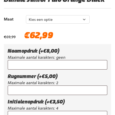
Maat
Oorspronkelijke
Huidige
€
62,99
€
69,99
prijs
prijs
was:
is:
€69,99.
€62,99.
Naamopdruk
(+
€
8,00
)
Maximale aantal karakters: geen
Rugnummer
(+
€
5,00
)
Maximale aantal karakters: 2
Initialenopdruk
(+
€
3,50
)
Maximale aantal karakters: 4