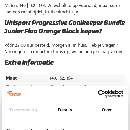
Maten: 140 | 152 | 164. Vrijwel altijd op voorraad, maar soms
kan een maat tijdelijk uitverkocht zijn.
Uhlsport Progressive Goalkeeper Bundle
Junior Fluo Orange Black kopen?
Vóór 23:00 uur besteld, morgen al in huis. Heb je vragen?
Neem gerust contact met ons op, we helpen je graag verder.
Extra informatie
Maat
140, 152, 164
Ondergrond
Gras
,
Kunstgras
,
Zaal
Doelgroep
Junior
Kleur
Fluo Orange
,
Zwart
Toestemming
Details
Over
Merk
Uhlsport