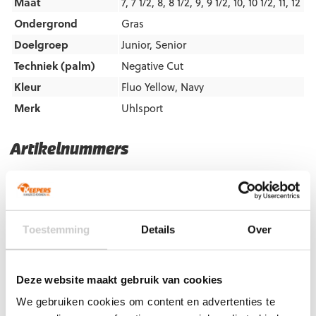
Maat
7, 7 1/2, 8, 8 1/2, 9, 9 1/2, 10, 10 1/2, 11, 12
Ondergrond
Gras
Doelgroep
Junior
,
Senior
Techniek (palm)
Negative Cut
Kleur
Fluo Yellow
,
Navy
Merk
Uhlsport
Artikelnummers
EAN code
Eigenschappen
Let op!
Houd rekening met 1-2 werkdagen extra levertijd
voor bedrukte artikelen.
Bedrukte artikelen kunnen wij helaas niet terugnemen.
Toestemming
Details
Over
Artikelnummer:
101133001
Categorieën:
Gras
Keepershandschoenen
,
Keepershandschoenen
,
Deze website maakt gebruik van cookies
Keepershandschoenen kind
,
Keepershandschoenen maat 10
,
Keepershandschoenen maat 11
,
Keepershandschoenen maat
We gebruiken cookies om content en advertenties te
12
,
Keepershandschoenen maat 7
,
Keepershandschoenen