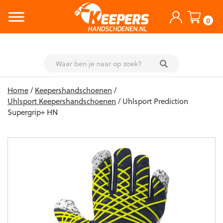
0
Skip
Home
/
Keepershandschoenen
/
to
Uhlsport Keepershandschoenen
/ Uhlsport Prediction
content
Supergrip+ HN