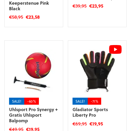
Keeperstenue Pink
Oorspronkelijke
Huidige
€
39,95
€
23,95
Black
prijs
prijs
Dit
Oorspronkelijke
Huidige
€
58,95
€
23,58
was:
is:
product
prijs
prijs
Dit
€39,95.
€23,95.
heeft
was:
is:
product
meerdere
€58,95.
€23,58.
heeft
variaties.
meerdere
Deze
variaties.
optie
Deze
kan
optie
gekozen
kan
worden
gekozen
op
worden
de
op
productpagina
de
SALE!
-60%
SALE!
-71%
productpagina
Uhlsport Pro Synergy +
Gladiator Sports
Gratis Uhlsport
Liberty Pro
Balpomp
Oorspronkelijke
Huidige
€
69,95
€
19,95
Oorspronkelijke
Huidige
€
49,95
€
19,95
prijs
prijs