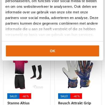
personaliseren, om functies voor social media te bieden
maat 8
,
Keepershandschoenen maat 9
,
en om ons websiteverkeer te analyseren. Ook delen we
Keepershandschoenen SALE
,
Negatief Naad
,
Ondergrond
,
informatie over uw gebruik van onze site met onze
Uhlsport Keepershandschoenen
partners voor social media, adverteren en analyse. Deze
partners kunnen deze gegevens combineren met andere
informatie die u aan ze heeft verstrekt of die ze hebben
verzameld op basis van uw gebruik van hun services.
Gerelateerde producten
OK
SALE!
-60%
SALE!
-40%
Stanno Altius
Reusch Attrakt Grip