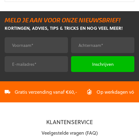
MELD JE AAN VOOR ONZE NIEUWSBRIEF!
KORTINGEN, ADVIES, TIPS & TRICKS EN NOG VEEL MEER!
Voornaam
Achternaam
*
*
E-
CAPTCHA
mailadres
*
Gratis verzending vanaf €60,-
Op werkdagen vóór 2
KLANTENSERVICE
Veelgestelde vragen (FAQ)