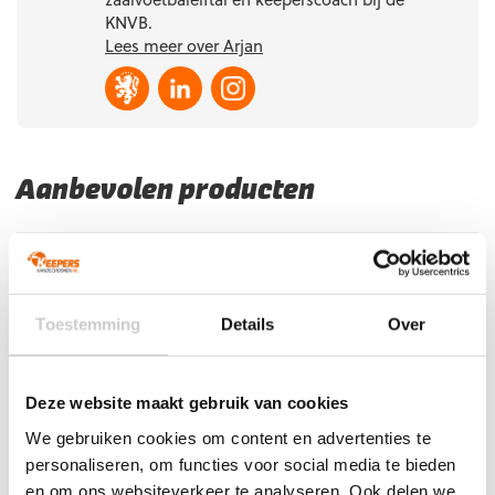
KNVB.
Lees meer over Arjan
Aanbevolen producten
Toestemming
Details
Over
Deze website maakt gebruik van cookies
We gebruiken cookies om content en advertenties te
NIEUW!
personaliseren, om functies voor social media te bieden
en om ons websiteverkeer te analyseren. Ook delen we
Stanno Dazzle Scheenbeschermers