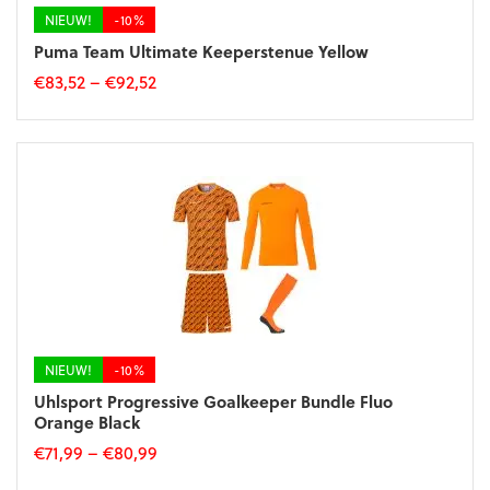
de
NIEUW!
-10%
productpagina
Puma Team Ultimate Keeperstenue Yellow
€
83,52
–
€
92,52
Dit
product
heeft
meerdere
variaties.
Deze
optie
kan
gekozen
worden
op
de
NIEUW!
-10%
productpagina
Uhlsport Progressive Goalkeeper Bundle Fluo
Orange Black
€
71,99
–
€
80,99
Dit