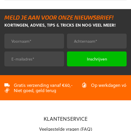
product
heeft
meerdere
MELD JE AAN VOOR ONZE NIEUWSBRIEF!
variaties.
KORTINGEN, ADVIES, TIPS & TRICKS EN NOG VEEL MEER!
Deze
optie
Voornaam
Achternaam
kan
*
*
gekozen
worden
E-
CAPTCHA
op
mailadres
*
de
productpagina
Gratis verzending vanaf €60,-
Op werkdagen vóór 2
Niet goed, geld terug
KLANTENSERVICE
Veelgestelde vragen (FAQ)