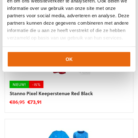
en om ons websiteverkeer te analyseren. Ook delen we
Aanbevolen producten
informatie over uw gebruik van onze site met onze
partners voor social media, adverteren en analyse. Deze
partners kunnen deze gegevens combineren met andere
informatie die u aan ze heeft verstrekt of die ze hebben
verzameld op basis van uw gebruik van hun services.
OK
NIEUW!
-15%
Stanno Pixel Keeperstenue Red Black
Oorspronkelijke
Huidige
€
86,95
€
73,91
prijs
prijs
Dit
was:
is:
product
€86,95.
€73,91.
heeft
meerdere
variaties.