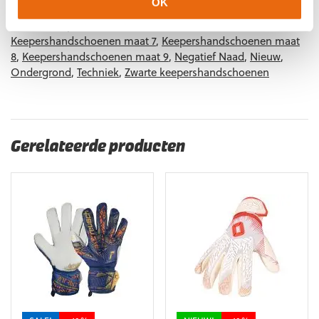
8720989806852
Maat: 10
OK
11
,
Keepershandschoenen maat 4
,
Keepershandschoenen
8720989806869
Maat: 11
maat 5
,
Keepershandschoenen maat 6
,
Keepershandschoenen maat 7
,
Keepershandschoenen maat
8
,
Keepershandschoenen maat 9
,
Negatief Naad
,
Nieuw
,
Ondergrond
,
Techniek
,
Zwarte keepershandschoenen
Gerelateerde producten