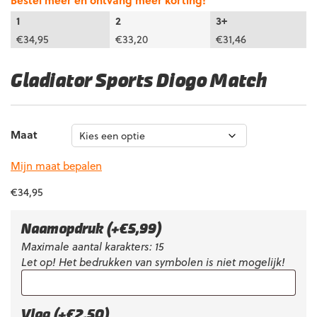
Bestel meer en ontvang meer korting!
1
2
3+
€
34,95
€
33,20
€
31,46
Gladiator Sports Diogo Match
Maat
Mijn maat bepalen
€
34,95
Naamopdruk
(+
€
5,99
)
Maximale aantal karakters: 15
Let op! Het bedrukken van symbolen is niet mogelijk!
Vlag (+€2,50)