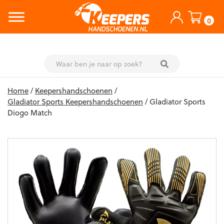
0
Skip
Home
/
Keepershandschoenen
/
to
Gladiator Sports Keepershandschoenen
/ Gladiator Sports
content
Diogo Match