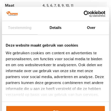
Maat
4, 5, 6, 7, 8, 9, 10, 11
Ondergrond
Gras
Doelgroep
Junior
,
Senior
Techniek (palm)
Hybrid
,
Negative Cut
Toestemming
Details
Over
Kleur
Goud
,
Zwart
Merk
Gladiator Sports
Deze website maakt gebruik van cookies
We gebruiken cookies om content en advertenties te
Artikelnummers
personaliseren, om functies voor social media te bieden
en om ons websiteverkeer te analyseren. Ook delen we
EAN code
Eigenschappen
informatie over uw gebruik van onze site met onze
Let op!
Houd rekening met 1-2 werkdagen extra levertijd
8720989806791
Maat: 4
partners voor social media, adverteren en analyse. Deze
voor bedrukte artikelen.
partners kunnen deze gegevens combineren met andere
Bedrukte artikelen kunnen wij helaas niet terugnemen.
8720989806807
Maat: 5
informatie die u aan ze heeft verstrekt of die ze hebben
8720989806814
Maat: 6
Artikelnummer:
GSDM01
Categorieën:
Gladiator Sports
verzameld op basis van uw gebruik van hun services.
8720989806821
Maat: 7
Keepershandschoenen
,
Gras Keepershandschoenen
,
Hybrid
,
Keepershandschoenen
,
Keepershandschoenen kind
,
8720989806845
Maat: 9
Keepershandschoenen maat 10
,
Keepershandschoenen maat