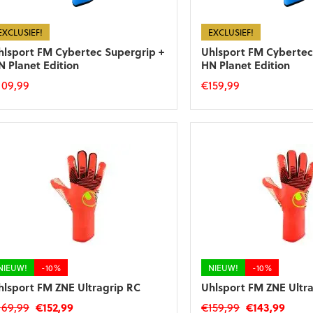
orden
worden
p
op
e
de
EXCLUSIEF!
EXCLUSIEF!
roductpagina
productpagina
hlsport FM Cybertec Supergrip +
Uhlsport FM Cybertec
N Planet Edition
HN Planet Edition
109,99
€
159,99
t
Dit
roduct
product
eft
heeft
eerdere
meerdere
riaties.
variaties.
eze
Deze
tie
optie
an
kan
ekozen
gekozen
orden
worden
p
op
e
de
NIEUW!
-10%
NIEUW!
-10%
roductpagina
productpagina
hlsport FM ZNE Ultragrip RC
Uhlsport FM ZNE Ultr
Oorspronkelijke
Huidige
Oorspronkeli
Huid
169,99
€
152,99
€
159,99
€
143,99