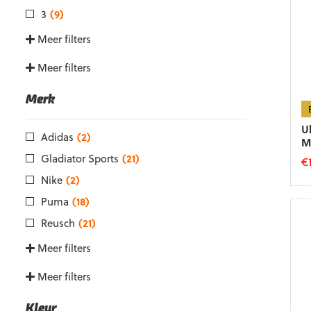
3
(9)
Meer filters
Meer filters
Merk
U
Adidas
(2)
M
Gladiator Sports
(21)
€
Nike
(2)
Di
p
Puma
(18)
he
Reusch
(21)
m
va
Meer filters
D
op
Meer filters
k
g
Kleur