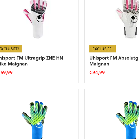
EXCLUSIEF!
EXCLUSIEF!
hlsport FM Ultragrip ZNE HN
Uhlsport FM Absolutg
ike Maignan
Maignan
159,99
€
94,99
t
Dit
roduct
product
eft
heeft
eerdere
meerdere
riaties.
variaties.
eze
Deze
tie
optie
an
kan
ekozen
gekozen