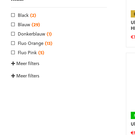
w
o
d
Black
(2)
p
U
Blauw
(29)
H
Donkerblauw
(1)
€
Fluo Orange
(13)
Di
p
Fluo Pink
(5)
he
Meer filters
m
va
Meer filters
D
op
k
g
w
o
d
p
U
€