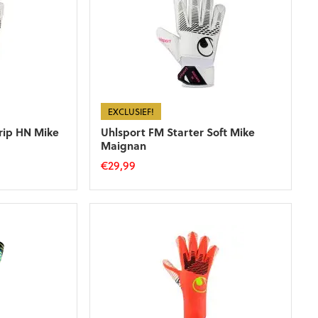
EXCLUSIEF!
rip HN Mike
Uhlsport FM Starter Soft Mike
Maignan
€
29,99
Dit
product
heeft
meerdere
variaties.
Deze
optie
kan
gekozen