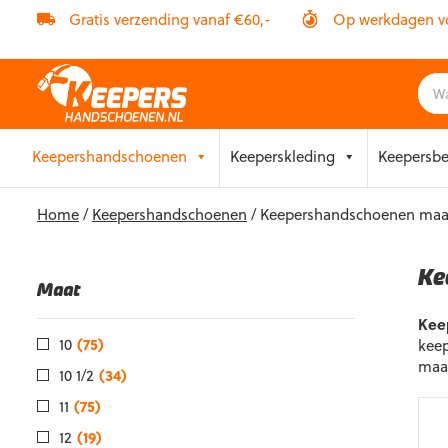
Gratis verzending vanaf €60,-
Op werkdagen vóó
Skip
Keepershandschoenen
Keeperskleding
Keepersb
to
content
Home
/
Keepershandschoenen
/ Keepershandschoenen maa
Ke
Maat
Kee
10
(75)
keep
maat
10 1/2
(34)
11
(75)
12
(19)