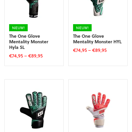
gekozen
worden
worden
op
op
de
de
productpagina
productpagina
NIEUW!
NIEUW!
The One Glove
The One Glove
Mentality Monster
Mentality Monster HYL
Hyla SL
€
74,95
–
€
89,95
€
74,95
–
€
89,95
Dit
Dit
product
product
heeft
heeft
meerdere
meerdere
variaties.
variaties.
Deze
Deze
optie
optie
kan
kan
gekozen
gekozen
worden
worden
op
op
de
de