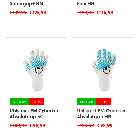
Supergrip+ HN
Flex HN
Oorspronkelijke
Huidige
Oorspronkelijke
Huidige
€
139,99
€
125,99
€
129,99
€
116,99
prijs
prijs
prijs
prijs
Dit
Dit
was:
is:
was:
is:
product
product
€139,99.
€125,99.
€129,99.
€116,99.
heeft
heeft
meerdere
meerdere
variaties.
variaties.
Deze
Deze
optie
optie
kan
kan
gekozen
gekozen
worden
worden
op
op
de
de
productpagina
productpagina
NIEUW!
-10%
NIEUW!
-10%
Uhlsport FM Cybertec
Uhlsport FM Cybertec
Absolutgrip SC
Absolutgrip HN
Oorspronkelijke
Huidige
Oorspronkelijke
Huidige
€
109,99
€
98,99
€
109,99
€
98,99
prijs
prijs
prijs
prijs
Dit
Dit
was:
is:
was:
is: