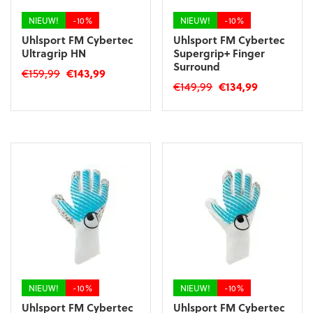
de
de
productpagina
productpagina
NIEUW!
-10%
NIEUW!
-10%
Uhlsport FM Cybertec
Uhlsport FM Cybertec
Ultragrip HN
Supergrip+ Finger
Surround
Oorspronkelijke
Huidige
€
159,99
€
143,99
Oorspronkelijke
Huidige
€
149,99
€
134,99
prijs
prijs
Dit
prijs
prijs
was:
is:
Dit
product
was:
is:
€159,99.
€143,99.
product
heeft
€149,99.
€134,99.
heeft
meerdere
meerdere
variaties.
variaties.
Deze
Deze
optie
optie
kan
kan
gekozen
gekozen
worden
worden
op
op
de
de
productpagina
productpagina
NIEUW!
-10%
NIEUW!
-10%
Uhlsport FM Cybertec
Uhlsport FM Cybertec