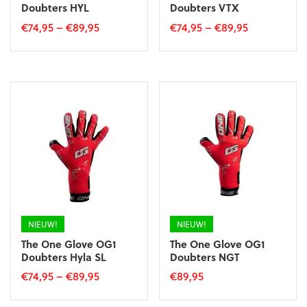
Doubters HYL
Doubters VTX
€
74,95
–
€
89,95
€
74,95
–
€
89,95
Dit
Dit
product
product
heeft
heeft
meerdere
meerdere
variaties.
variaties.
Deze
Deze
optie
optie
kan
kan
gekozen
gekozen
worden
worden
op
op
de
de
productpagina
productpagina
NIEUW!
NIEUW!
The One Glove OG1
The One Glove OG1
Doubters Hyla SL
Doubters NGT
€
74,95
–
€
89,95
€
89,95
Dit
Dit