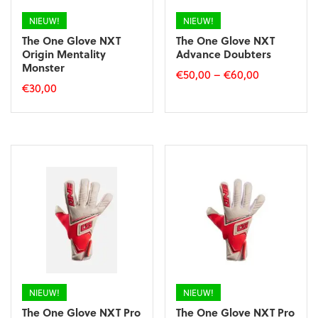
productpagina
productpagina
NIEUW!
NIEUW!
The One Glove NXT
The One Glove NXT
Origin Mentality
Advance Doubters
Monster
€
50,00
–
€
60,00
€
30,00
Dit
Dit
product
product
heeft
heeft
meerdere
meerdere
variaties.
variaties.
Deze
Deze
optie
optie
kan
kan
gekozen
gekozen
worden
worden
op
op
de
de
productpagina
productpagina
NIEUW!
NIEUW!
The One Glove NXT Pro
The One Glove NXT Pro