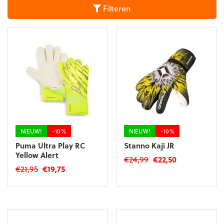
Filteren
NIEUW!
-10%
NIEUW!
-10%
Puma Ultra Play RC
Stanno Kaji JR
Yellow Alert
Oorspronkelijke
Huidige
€
24,99
€
22,50
Oorspronkelijke
Huidige
€
21,95
€
19,75
prijs
prijs
Dit
prijs
prijs
was:
is:
Dit
product
was:
is:
€24,99.
€22,50.
product
heeft
€21,95.
€19,75.
heeft
meerdere
meerdere
variaties.