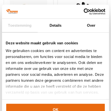
variaties.
Deze
Deze
optie
optie
kan
kan
gekozen
gekozen
worden
Toestemming
Details
Over
worden
op
op
de
de
productpagina
productpagina
Deze website maakt gebruik van cookies
SALE!
-50%
NIEUW!
Puma Future Match NC
The One Glove OG1
We gebruiken cookies om content en advertenties te
Junior White Glowing
Midnight
personaliseren, om functies voor social media te bieden
Red
€
75,00
–
€
90,00
en om ons websiteverkeer te analyseren. Ook delen we
Oorspronkelijke
Huidige
€
39,95
€
19,95
informatie over uw gebruik van onze site met onze
Dit
prijs
prijs
Dit
partners voor social media, adverteren en analyse. Deze
product
was:
is:
product
heeft
partners kunnen deze gegevens combineren met andere
€39,95.
€19,95.
heeft
meerdere
informatie die u aan ze heeft verstrekt of die ze hebben
meerdere
variaties.
verzameld op basis van uw gebruik van hun services.
variaties.
Deze
Deze
optie
optie
kan
OK