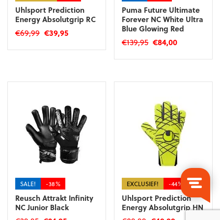
Uhlsport Prediction
Puma Future Ultimate
Energy Absolutgrip RC
Forever NC White Ultra
Blue Glowing Red
Oorspronkelijke
Huidige
€
69,99
€
39,95
Oorspronkelijke
Huidige
€
139,95
€
84,00
prijs
prijs
Dit
prijs
prijs
was:
is:
Dit
product
was:
is:
€69,99.
€39,95.
product
heeft
€139,95.
€84,00.
heeft
meerdere
meerdere
variaties.
variaties.
Deze
Deze
optie
optie
kan
kan
gekozen
gekozen
worden
worden
op
op
de
de
productpagina
productpagina
SALE!
-38%
EXCLUSIEF!
-44%
Reusch Attrakt Infinity
Uhlsport Prediction
NC Junior Black
Energy Absolutgrip HN