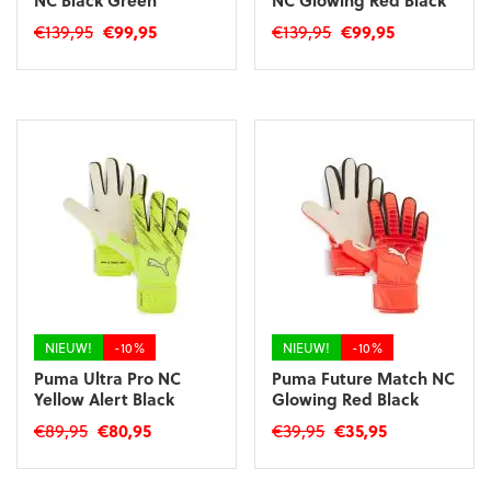
NC Black Green
NC Glowing Red Black
Oorspronkelijke
Huidige
Oorspronkelijke
Huidige
€
139,95
€
99,95
€
139,95
€
99,95
prijs
prijs
prijs
prijs
Dit
Dit
was:
is:
was:
is:
product
product
€139,95.
€99,95.
€139,95.
€99,95.
heeft
heeft
meerdere
meerdere
variaties.
variaties.
Deze
Deze
optie
optie
kan
kan
gekozen
gekozen
worden
worden
op
op
de
de
productpagina
productpagina
NIEUW!
-10%
NIEUW!
-10%
Puma Ultra Pro NC
Puma Future Match NC
Yellow Alert Black
Glowing Red Black
Oorspronkelijke
Huidige
Oorspronkelijke
Huidige
€
89,95
€
80,95
€
39,95
€
35,95
prijs
prijs
prijs
prijs
Dit
Dit
was:
is:
was:
is:
product
product