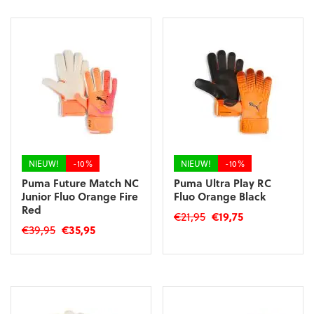
€89,95.
€80,95.
€39,95.
€35,95.
heeft
heeft
meerdere
meerdere
variaties.
variaties.
Deze
Deze
optie
optie
kan
kan
gekozen
gekozen
worden
worden
op
op
de
de
productpagina
productpagina
NIEUW!
-10%
NIEUW!
-10%
Puma Future Match NC
Puma Ultra Play RC
Junior Fluo Orange Fire
Fluo Orange Black
Red
Oorspronkelijke
Huidige
€
21,95
€
19,75
Oorspronkelijke
Huidige
€
39,95
€
35,95
prijs
prijs
Dit
prijs
prijs
was:
is:
Dit
product
was:
is:
€21,95.
€19,75.
product
heeft
€39,95.
€35,95.
heeft
meerdere
meerdere
variaties.
variaties.
Deze