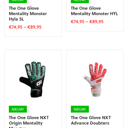
The One Glove
The One Glove
Mentality Monster
Mentality Monster HYL
Hyla SL
€
74,95
–
€
89,95
€
74,95
–
€
89,95
Dit
Dit
product
product
heeft
heeft
meerdere
meerdere
variaties.
variaties.
Deze
Deze
optie
optie
kan
kan
gekozen
gekozen
worden
worden
op
op
de
de
productpagina
productpagina
NIEUW!
NIEUW!
The One Glove NXT
The One Glove NXT
Origin Mentality
Advance Doubters