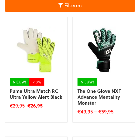
Filteren
NIEUW!
-10%
NIEUW!
Puma Ultra Match RC
The One Glove NXT
Ultra Yellow Alert Black
Advance Mentality
Monster
Oorspronkelijke
Huidige
€
29,95
€
26,95
€
49,95
–
€
59,95
prijs
prijs
Dit
was:
is:
Dit
product
€29,95.
€26,95.
product
heeft
heeft
meerdere