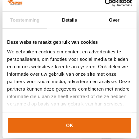
kan
kan
gekozen
gekozen
worden
worden
Toestemming
Details
Over
op
op
de
de
productpagina
productpagina
NIEUW!
-10%
NIEUW!
-29%
Deze website maakt gebruik van cookies
Gladiator Sports Bebo
Puma Future Ultimate
NC Black Glowing Red
We gebruiken cookies om content en advertenties te
Oorspronkelijke
Huidige
€
69,95
€
62,95
personaliseren, om functies voor social media te bieden
Oorspronkelijke
Huidige
€
139,95
€
99,95
prijs
prijs
Dit
en om ons websiteverkeer te analyseren. Ook delen we
prijs
prijs
was:
is:
Dit
product
was:
is:
informatie over uw gebruik van onze site met onze
€69,95.
€62,95.
product
heeft
€139,95.
€99,95.
partners voor social media, adverteren en analyse. Deze
heeft
meerdere
meerdere
partners kunnen deze gegevens combineren met andere
variaties.
variaties.
Deze
informatie die u aan ze heeft verstrekt of die ze hebben
Deze
optie
verzameld op basis van uw gebruik van hun services.
optie
kan
kan
gekozen
gekozen
worden
OK
worden
op
op
de