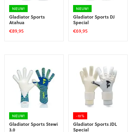
productpagina
productpagina
NIEUW!
NIEUW!
Gladiator Sports
Gladiator Sports DJ
Atahua
Special
€
89,95
€
69,95
Dit
Dit
product
product
heeft
heeft
meerdere
meerdere
variaties.
variaties.
Deze
Deze
optie
optie
kan
kan
gekozen
gekozen
worden
worden
op
op
de
de
productpagina
productpagina
NIEUW!
-10%
Gladiator Sports Stewi
Gladiator Sports JDL
3.0
Special