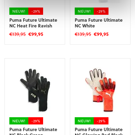
de
productpagina
productpagina
NIEUW!
-29%
NIEUW!
-29%
Puma Future Ultimate
Puma Future Ultimate
NC Heat Fire Ravish
NC White
Oorspronkelijke
Huidige
Oorspronkelijke
Huidige
€
139,95
€
99,95
€
139,95
€
99,95
prijs
prijs
prijs
prijs
Dit
Dit
was:
is:
was:
is:
product
product
€139,95.
€99,95.
€139,95.
€99,95.
heeft
heeft
meerdere
meerdere
variaties.
variaties.
Deze
Deze
optie
optie
kan
kan
gekozen
gekozen
worden
worden
op
op
de
de
productpagina
productpagina
NIEUW!
-29%
NIEUW!
-29%
Puma Future Ultimate
Puma Future Ultimate