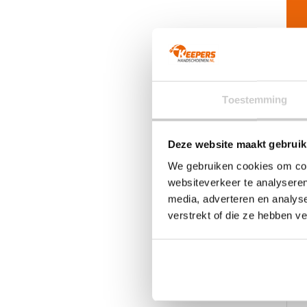
D
op
k
g
w
o
d
Toestemming
p
Deze website maakt gebruik
We gebruiken cookies om cont
websiteverkeer te analyseren
media, adverteren en analys
verstrekt of die ze hebben v
P
€
Di
p
he