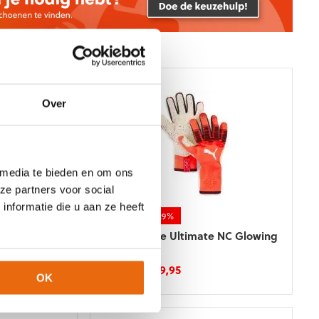
variaties.
Deze
optie
kan
gekozen
worden
op
de
Over
productpagina
 media te bieden en om ons
ze partners voor social
nformatie die u aan ze heeft
NIEUW!
-29%
 NC Black
Puma Future Ultimate NC Glowing
Red Black
ke
ge
Oorspronkelijke
Huidige
€
139,95
€
99,95
OK
prijs
prijs
Dit
was:
is:
product
.
€139,95.
€99,95.