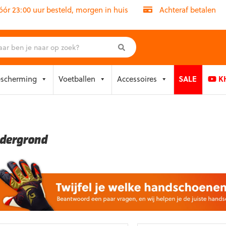
r 23:00 uur besteld, morgen in huis
Achteraf betalen
escherming
Voetballen
Accessoires
SALE
KH
dergrond