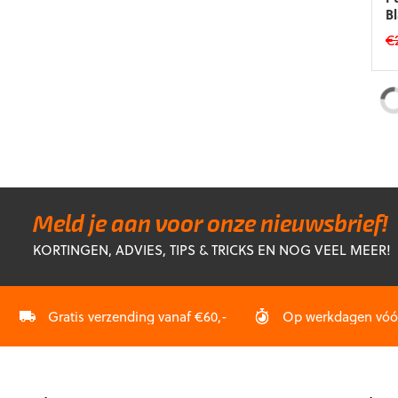
B
€
Di
p
he
m
va
D
op
k
g
Meld je aan voor onze nieuwsbrief!
w
KORTINGEN, ADVIES, TIPS & TRICKS EN NOG VEEL MEER!
o
d
p
Gratis verzending vanaf €60,-
Op werkdagen vóór 