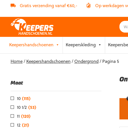
Gratis verzending vanaf €60,-
Op werkdagen vóó
Skip
Keepershandschoenen
Keeperskleding
Keepersb
to
content
Home
/
Keepershandschoenen
/
Ondergrond
/ Pagina 5
On
Maat
10
(115)
10 1/2
(53)
11
(120)
12
(21)