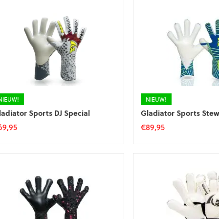
NIEUW!
NIEUW!
ladiator Sports DJ Special
Gladiator Sports Stew
69,95
€
89,95
t
Dit
roduct
product
eft
heeft
eerdere
meerdere
riaties.
variaties.
eze
Deze
tie
optie
an
kan