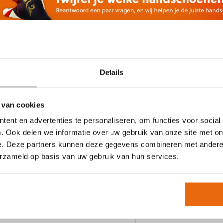
variaties.
eze
Deze
tie
optie
an
kan
ekozen
gekozen
orden
worden
p
op
e
de
Details
roductpagina
productpagina
 van cookies
ent en advertenties te personaliseren, om functies voor social
. Ook delen we informatie over uw gebruik van onze site met on
e. Deze partners kunnen deze gegevens combineren met andere i
NIEUW!
-29%
NIEUW!
-29%
erzameld op basis van uw gebruik van hun services.
uma Future Ultimate NC White
Puma Future Ultimate
Green
Oorspronkelijke
Huidige
139,95
€
99,95
Oorspronkelij
Huidi
€
139,95
€
99,95
prijs
prijs
t
prijs
prijs
was:
is:
Dit
roduct
was:
is:
€139,95.
€99,95.
product
eft
€139,95.
€99,95