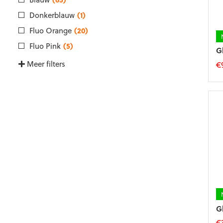
g
w
Donkerblauw
(1)
o
Fluo Orange
(20)
d
p
Fluo Pink
(5)
G
Meer filters
€
Di
p
he
m
va
D
op
k
g
w
o
d
p
G
€