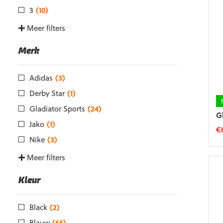
3
(10)
Meer filters
Merk
Adidas
(3)
Derby Star
(1)
Gladiator Sports
(24)
G
Jako
(1)
€
Nike
(3)
Di
p
Meer filters
he
m
Kleur
va
D
op
Black
(2)
k
Blauw
(65)