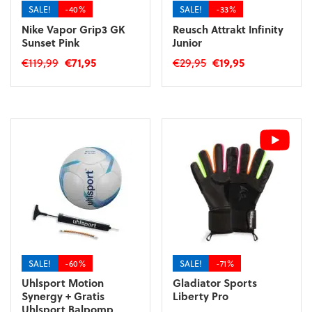
SALE!
-40%
SALE!
-33%
Nike Vapor Grip3 GK
Reusch Attrakt Infinity
Sunset Pink
Junior
Oorspronkelijke
Huidige
Oorspronkelijke
Huidige
€
119,99
€
71,95
€
29,95
€
19,95
prijs
prijs
prijs
prijs
Dit
Dit
was:
is:
was:
is:
product
product
€119,99.
€71,95.
€29,95.
€19,95.
heeft
heeft
meerdere
meerdere
variaties.
variaties.
Deze
Deze
optie
optie
kan
kan
gekozen
gekozen
worden
worden
op
op
de
de
SALE!
-60%
SALE!
-71%
productpagina
productpagina
Uhlsport Motion
Gladiator Sports
Synergy + Gratis
Liberty Pro
Uhlsport Balpomp