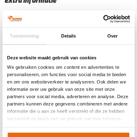
Extra informatie
Maat
7, 7 1/2, 8, 8 1/2, 9, 9 1/2, 10, 10 1/2, 11
Ondergrond
Gras
Doelgroep
Senior
Toestemming
Details
Over
Techniek (palm)
Negative Cut
Kleur
Groen
,
Zwart
Deze website maakt gebruik van cookies
Merk
Puma
We gebruiken cookies om content en advertenties te
personaliseren, om functies voor social media te bieden
Artikelnummers
en om ons websiteverkeer te analyseren. Ook delen we
informatie over uw gebruik van onze site met onze
EAN code
Eigenschappen
partners voor social media, adverteren en analyse. Deze
Let op!
Houd rekening met 1-2 werkdagen extra levertijd
4069157865371
Maat: 7
partners kunnen deze gegevens combineren met andere
voor bedrukte artikelen.
informatie die u aan ze heeft verstrekt of die ze hebben
Bedrukte artikelen kunnen wij helaas niet terugnemen.
4069157865401
Maat: 7 1/2
verzameld op basis van uw gebruik van hun services.
4069157865388
Maat: 8
Artikelnummer:
042064-02-1
Categorieën:
Gras
4069157865418
Maat: 8 1/2
Keepershandschoenen
,
Keepershandschoenen
,