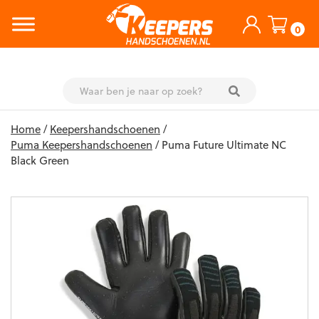
0
Skip
Home
/
Keepershandschoenen
/
to
Puma Keepershandschoenen
/ Puma Future Ultimate NC
content
Black Green