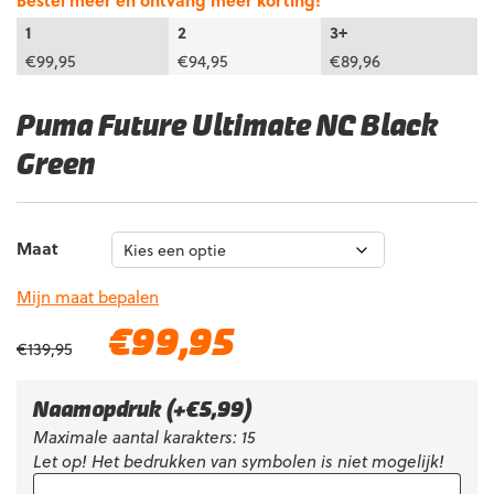
Bestel meer en ontvang meer korting!
1
2
3+
€
99,95
€
94,95
€
89,96
Puma Future Ultimate NC Black
Green
Maat
Mijn maat bepalen
Oorspronkelijke
Huidige
€
99,95
€
139,95
prijs
prijs
was:
is:
€139,95.
€99,95.
Naamopdruk
(+
€
5,99
)
Maximale aantal karakters: 15
Let op! Het bedrukken van symbolen is niet mogelijk!