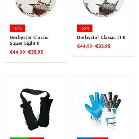
worden
worden
op
op
de
de
productpagina
productpagina
-20%
-20%
Derbystar Classic
Derbystar Classic TT II
Super Light II
Oorspronkelijke
Huidige
€
44,99
€
35,95
Oorspronkelijke
Huidige
€
44,99
€
35,95
prijs
prijs
prijs
prijs
was:
is:
was:
is:
€44,99.
€35,95.
€44,99.
€35,95.