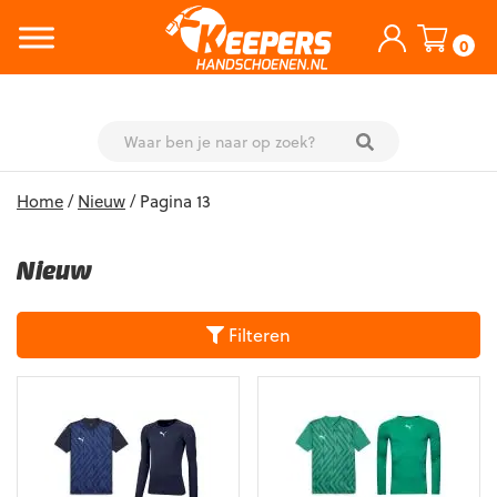
0
Skip
Home
/
Nieuw
/ Pagina 13
to
content
Nieuw
Filteren