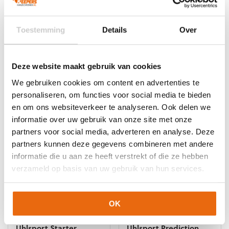
de
productpagina
productpagina
NIEUW!
-10%
SALE!
-50%
Toestemming
Details
Over
Uhlsport Prediction
Uhlsport Prediction
Goalkeeper Bundle
Goalkeeper Bundle
Fluo Blue
Green
Oorspronkelijke
Huidige
€
71,99
–
€
80,99
€
89,99
€
44,95
Deze website maakt gebruik van cookies
prijs
prijs
Dit
Dit
We gebruiken cookies om content en advertenties te
was:
is:
product
product
personaliseren, om functies voor social media te bieden
€89,99.
€44,95.
heeft
heeft
en om ons websiteverkeer te analyseren. Ook delen we
meerdere
meerdere
informatie over uw gebruik van onze site met onze
variaties.
variaties.
partners voor social media, adverteren en analyse. Deze
Deze
Deze
optie
optie
partners kunnen deze gegevens combineren met andere
kan
kan
informatie die u aan ze heeft verstrekt of die ze hebben
gekozen
gekozen
verzameld op basis van uw gebruik van hun services.
worden
worden
op
op
de
de
OK
productpagina
productpagina
NIEUW!
-10%
NIEUW!
-10%
Uhlsport Starter
Uhlsport Prediction