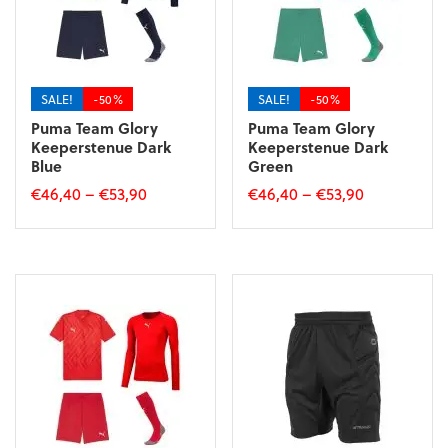
SALE!
-50%
SALE!
-50%
Puma Team Glory
Puma Team Glory
Keeperstenue Dark
Keeperstenue Dark
Blue
Green
€
46,40
–
€
53,90
€
46,40
–
€
53,90
Dit
Dit
product
product
heeft
heeft
meerdere
meerdere
variaties.
variaties.
Deze
Deze
optie
optie
kan
kan
gekozen
gekozen
worden
worden
op
op