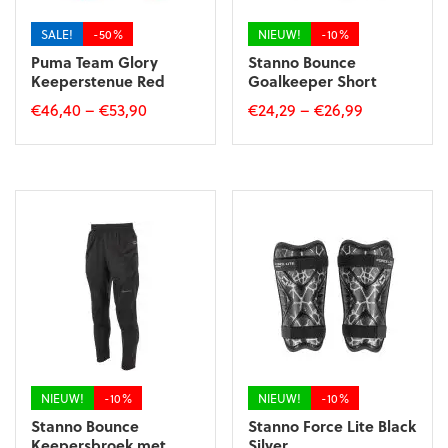
de
de
productpagina
productpagina
SALE!
-50%
NIEUW!
-10%
Puma Team Glory
Stanno Bounce
Keeperstenue Red
Goalkeeper Short
€
46,40
–
€
53,90
€
24,29
–
€
26,99
Dit
Dit
product
product
heeft
heeft
meerdere
meerdere
variaties.
variaties.
Deze
Deze
optie
optie
kan
kan
gekozen
gekozen
worden
worden
op
op
de
de
productpagina
productpagina
NIEUW!
-10%
NIEUW!
-10%
Stanno Bounce
Stanno Force Lite Black
Keepersbroek met
Silver