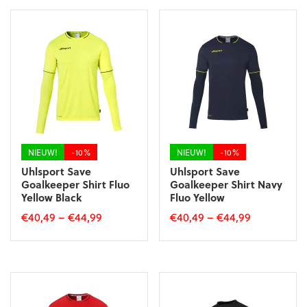
heeft
heeft
meerdere
meerdere
variaties.
variaties.
Deze
Deze
optie
optie
kan
kan
gekozen
gekozen
worden
worden
op
op
de
de
productpagina
productpagina
NIEUW!
-10%
NIEUW!
-10%
Uhlsport Save
Uhlsport Save
Goalkeeper Shirt Fluo
Goalkeeper Shirt Navy
Yellow Black
Fluo Yellow
€
40,49
–
€
44,99
€
40,49
–
€
44,99
Dit
Dit
product
product
heeft
heeft
meerdere
meerdere
variaties.
variaties.