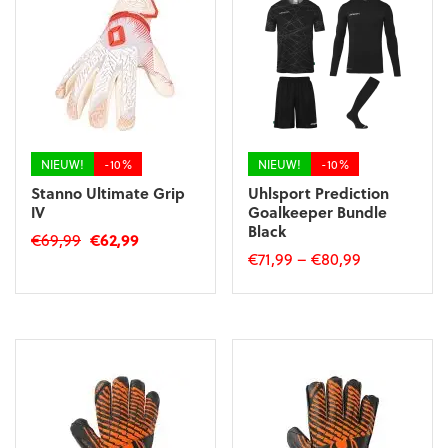
Deze
Deze
optie
optie
kan
kan
gekozen
gekozen
worden
worden
op
op
de
de
productpagina
productpagina
NIEUW!
-10%
NIEUW!
-10%
Stanno Ultimate Grip
Uhlsport Prediction
IV
Goalkeeper Bundle
Black
Oorspronkelijke
Huidige
€
69,99
€
62,99
€
71,99
–
€
80,99
prijs
prijs
Dit
was:
is:
Dit
product
€69,99.
€62,99.
product
heeft
heeft
meerdere
meerdere
variaties.
variaties.
Deze
Deze
optie
optie
kan
kan
gekozen