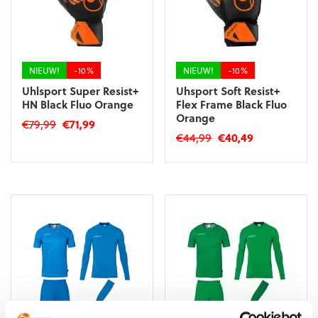
gekozen
worden
worden
op
op
de
de
productpagina
productpagina
NIEUW!
-10%
NIEUW!
-10%
Uhlsport Super Resist+
Uhsport Soft Resist+
HN Black Fluo Orange
Flex Frame Black Fluo
Orange
Oorspronkelijke
Huidige
€
79,99
€
71,99
Oorspronkelijke
Huidige
€
44,99
€
40,49
prijs
prijs
Dit
prijs
prijs
was:
is:
Dit
product
was:
is:
€79,99.
€71,99.
product
heeft
€44,99.
€40,49.
heeft
meerdere
meerdere
variaties.
variaties.
Deze
Deze
optie
optie
kan
kan
gekozen
gekozen
worden
worden
op
op
de