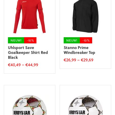
Deze
Deze
optie
optie
kan
kan
gekozen
gekozen
worden
worden
op
op
de
de
productpagina
productpagina
NIEUW!
-10%
NIEUW!
-10%
Uhlsport Save
Stanno Prime
Goalkeeper Shirt Red
Windbreaker Top
Black
€
26,99
–
€
29,69
€
40,49
–
€
44,99
Dit
Dit
product
product
heeft
heeft
meerdere
meerdere
variaties.
variaties.
Deze
Deze
optie
optie
kan
kan
gekozen
gekozen