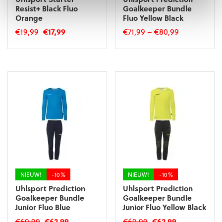
Resist+ Black Fluo
Goalkeeper Bundle
Orange
Fluo Yellow Black
Oorspronkelijke
Huidige
€
19,99
€
17,99
€
71,99
–
€
80,99
prijs
prijs
Dit
Dit
was:
is:
product
product
€19,99.
€17,99.
heeft
heeft
meerdere
meerdere
variaties.
variaties.
Deze
Deze
optie
optie
kan
kan
gekozen
gekozen
worden
worden
op
op
de
de
productpagina
productpagina
NIEUW!
-10%
NIEUW!
-10%
Uhlsport Prediction
Uhlsport Prediction
Goalkeeper Bundle
Goalkeeper Bundle
Junior Fluo Blue
Junior Fluo Yellow Black
Oorspronkelijke
Huidige
Oorspronkelijke
Huidige
€
69,99
€
62,99
€
69,99
€
62,99