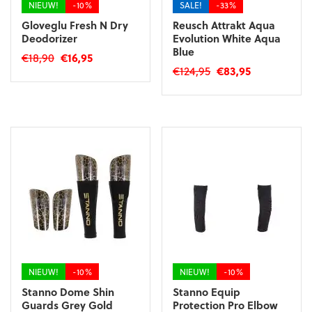
NIEUW!
-10%
SALE!
-33%
Gloveglu Fresh N Dry
Reusch Attrakt Aqua
Deodorizer
Evolution White Aqua
Blue
Oorspronkelijke
Huidige
€
18,90
€
16,95
Oorspronkelijke
Huidige
€
124,95
€
83,95
prijs
prijs
prijs
prijs
was:
is:
Dit
was:
is:
€18,90.
€16,95.
product
€124,95.
€83,95.
heeft
meerdere
variaties.
Deze
optie
kan
gekozen
worden
op
de
productpagina
NIEUW!
-10%
NIEUW!
-10%
Stanno Dome Shin
Stanno Equip
Guards Grey Gold
Protection Pro Elbow