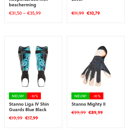
bescherming
Oorspronkelijke
Huidige
€
31,50
–
€
35,99
€
11,99
€
10,79
prijs
prijs
Dit
Dit
was:
is:
product
product
€11,99.
€10,79.
heeft
heeft
meerdere
meerdere
variaties.
variaties.
Deze
Deze
optie
optie
kan
kan
gekozen
gekozen
worden
worden
op
op
de
de
productpagina
productpagina
NIEUW!
-10%
NIEUW!
-10%
Stanno Liga IV Shin
Stanno Mighty II
Guards Blue Black
Oorspronkelijke
Huidige
€
99,99
€
89,99
Oorspronkelijke
Huidige
€
19,99
€
17,99
prijs
prijs
Dit
prijs
prijs
was:
is:
Dit
product