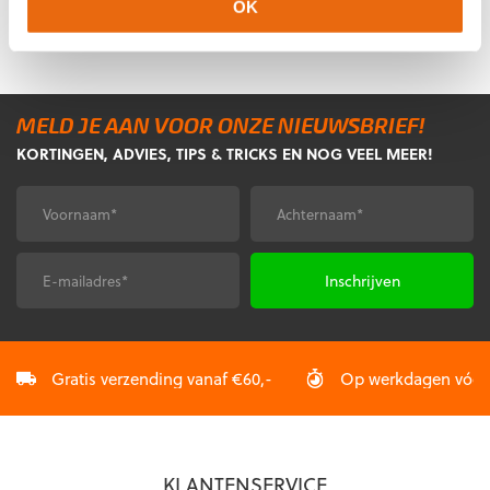
prijs
prijs
prijs
prijs
OK
Dit
was:
is:
was:
is:
product
€34,95.
€13,95.
€49,95.
€19,95.
heeft
meerdere
variaties.
Deze
MELD JE AAN VOOR ONZE NIEUWSBRIEF!
optie
KORTINGEN, ADVIES, TIPS & TRICKS EN NOG VEEL MEER!
kan
gekozen
Voornaam
Achternaam
*
*
worden
op
de
E-
CAPTCHA
productpagina
mailadres
*
Gratis verzending vanaf €60,-
Op werkdagen vóór 2
KLANTENSERVICE