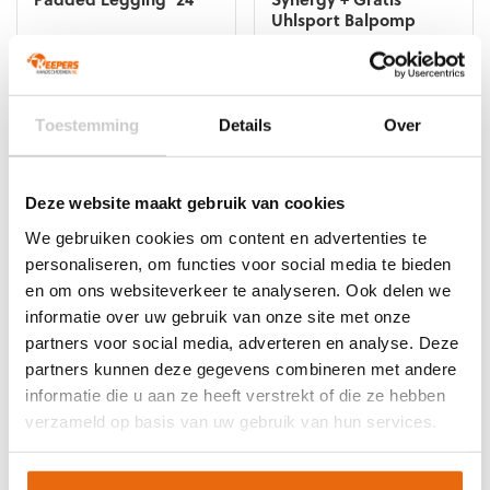
Uhlsport Balpomp
Oorspronkelijke
Huidige
Oorspronkelijke
Huidige
€
55,00
€
27,50
€
39,95
€
15,95
prijs
prijs
prijs
prijs
Dit
Dit
was:
is:
was:
is:
product
product
€55,00.
€27,50.
€39,95.
€15,95.
heeft
heeft
Toestemming
Details
Over
meerdere
meerdere
variaties.
variaties.
Deze
Deze
Deze website maakt gebruik van cookies
optie
optie
We gebruiken cookies om content en advertenties te
kan
kan
gekozen
gekozen
personaliseren, om functies voor social media te bieden
worden
worden
en om ons websiteverkeer te analyseren. Ook delen we
op
op
informatie over uw gebruik van onze site met onze
de
de
partners voor social media, adverteren en analyse. Deze
productpagina
productpagina
SALE!
-60%
SALE!
-60%
partners kunnen deze gegevens combineren met andere
Uhlsport Nitro Synergy
Uhlsport Pro Synergy +
informatie die u aan ze heeft verstrekt of die ze hebben
+ Gratis Uhlsport
Gratis Uhlsport
verzameld op basis van uw gebruik van hun services.
Balpomp
Balpomp
Oorspronkelijke
Huidige
Oorspronkelijke
Huidige
€
34,95
€
13,95
€
49,95
€
19,95