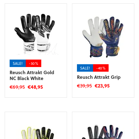
SALE!
-30%
SALE!
-40%
Reusch Attrakt Gold
Reusch Attrakt Grip
NC Black White
Oorspronkelijke
Huidige
€
39,95
€
23,95
Oorspronkelijke
Huidige
€
69,95
€
48,95
prijs
prijs
prijs
prijs
Dit
Dit
was:
is:
was:
is:
product
product
€39,95.
€23,95.
€69,95.
€48,95.
heeft
heeft
meerdere
meerdere
variaties.
variaties.
Deze
Deze
optie
optie