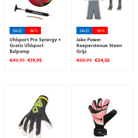
SALE!
-60%
SALE!
-50%
Uhlsport Pro Synergy +
Jako Power
Gratis Uhlsport
Keeperstenue Steen
Balpomp
Grijs
Oorspronkelijke
Huidige
Oorspronkelijke
Huidige
€
49,95
€
19,95
€
68,99
€
34,50
prijs
prijs
prijs
prijs
Dit
was:
is:
was:
is:
product
€49,95.
€19,95.
€68,99.
€34,50.
heeft
meerdere
variaties.
Deze
optie
kan
gekozen
worden
op