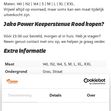
Maten: 140 | 152 | 164 | S | M | L | XL | XXL.
Vrijwel altijd op voorraad, maar soms kan een maat tijdelijk
uitverkocht zijn.
Jako Power Keeperstenue Rood kopen?
Vóór 23:00 uur besteld, morgen al in huis. Heb je vragen?
Neem gerust contact met ons op, we helpen je graag verder.
Extra informatie
Maat
140, 152, 164, S, M, L, XL, XXL
Ondergrond
Gras
,
Straat
Doelgroep
Junior
,
Senior
Kleur
Rood
,
Wit
Merk
Jako
Toestemming
Details
Over
Artikelnummers