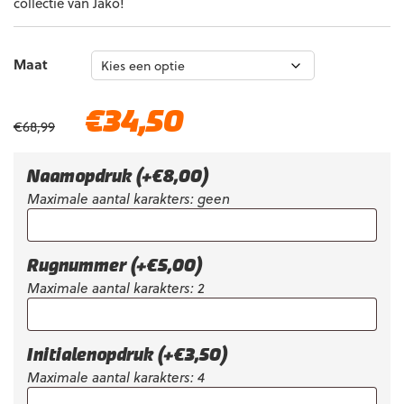
collectie van Jako!
Maat
Oorspronkelijke
Huidige
€
34,50
€
68,99
prijs
prijs
was:
is:
€68,99.
€34,50.
Naamopdruk
(+
€
8,00
)
Maximale aantal karakters: geen
Rugnummer
(+
€
5,00
)
Maximale aantal karakters: 2
Initialenopdruk
(+
€
3,50
)
Maximale aantal karakters: 4