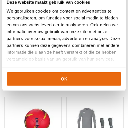
Deze website maakt gebruik van cookies
EAN code
Eigenschappen
We gebruiken cookies om content en advertenties te
Let op!
Houd rekening met 1-2 werkdagen extra levertijd
personaliseren, om functies voor social media te bieden
8720989800782
Maat: 164
voor bedrukte artikelen.
en om ons websiteverkeer te analyseren. Ook delen we
Bedrukte artikelen kunnen wij helaas niet terugnemen.
8720989800799
Maat: S
informatie over uw gebruik van onze site met onze
8720989800805
Maat: M
Artikelnummer:
JAKOROOD
Categorieën:
Jako
partners voor social media, adverteren en analyse. Deze
8720989800812
Maat: L
keeperskleding
,
Keepershandschoenen SALE
,
partners kunnen deze gegevens combineren met andere
Keeperskleding
,
Keeperstenue
,
Keeperstenue kind
,
Senior
8720989800829
Maat: XL
informatie die u aan ze heeft verstrekt of die ze hebben
Keeperstenue
verzameld op basis van uw gebruik van hun services.
OK
Gerelateerde producten