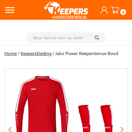
0
Skip
Home
/
Keeperskleding
/ Jako Power Keeperstenue Rood
to
content