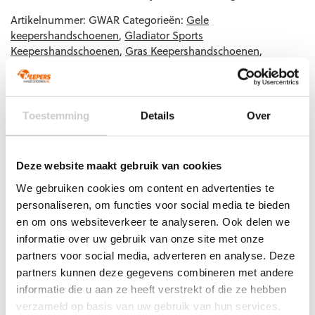
Artikelnummer:
GWAR
Categorieën:
Gele
keepershandschoenen
,
Gladiator Sports
Keepershandschoenen
,
Gras Keepershandschoenen
,
Keepershandschoenen
,
Keepershandschoenen maat 10
,
Keepershandschoenen maat 11
,
Keepershandschoenen maat
4
,
Keepershandschoenen maat 5
,
Keepershandschoenen
maat 6
,
Keepershandschoenen maat 7
,
Toestemming
Details
Over
Keepershandschoenen maat 8
,
Keepershandschoenen maat
9
,
Kunstgras Keepershandschoenen
,
Negatief Naad
,
Nieuw
,
Ondergrond
,
Techniek
,
Zaal Keepershandschoenen
Deze website maakt gebruik van cookies
We gebruiken cookies om content en advertenties te
personaliseren, om functies voor social media te bieden
en om ons websiteverkeer te analyseren. Ook delen we
Gerelateerde producten
informatie over uw gebruik van onze site met onze
partners voor social media, adverteren en analyse. Deze
partners kunnen deze gegevens combineren met andere
informatie die u aan ze heeft verstrekt of die ze hebben
verzameld op basis van uw gebruik van hun services.