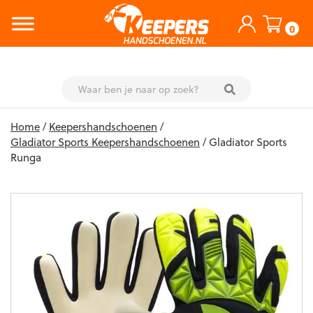
0
Skip
Home
/
Keepershandschoenen
/
to
Gladiator Sports Keepershandschoenen
/ Gladiator Sports
content
Runga