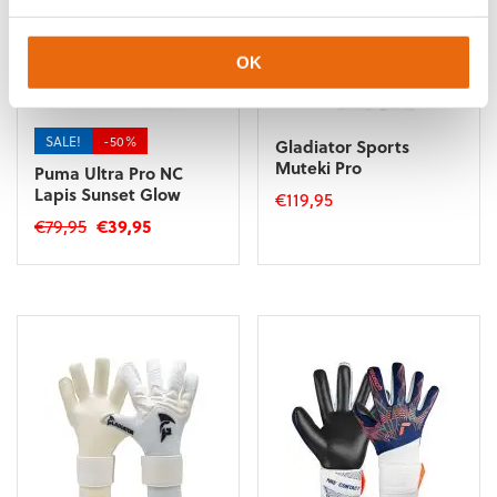
OK
SALE!
-50%
Gladiator Sports
Muteki Pro
Puma Ultra Pro NC
Lapis Sunset Glow
€
119,95
Oorspronkelijke
Huidige
€
79,95
€
39,95
Dit
prijs
prijs
product
Dit
was:
is:
heeft
product
€79,95.
€39,95.
meerdere
heeft
variaties.
meerdere
Deze
variaties.
optie
Deze
kan
optie
gekozen
kan
worden
gekozen
op
worden