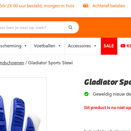
r 23:00 uur besteld, morgen in huis
Achteraf betalen
escherming
Voetballen
Accessoires
SALE
KH
handschoenen
/ Gladiator Sports Stewi
Gladiator Sp
Geweldig nieuw des
Dit product is nu niet o