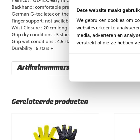
Palmcut : GL-TEC easy fit cut with wrapped thumb
Backhand: comfortable prene body with silicone injected l
Deze website maakt gebruik
German G-tec latex on the schockzone
Finger support: not available for this glove
We gebruiken cookies om cont
Wrist Closure : 20 cm long elastic strap
websiteverkeer te analyseren
Grip dry conditions : 5 stars +
media, adverteren en analys
Grip wet conditions : 4,5 stars
verstrekt of die ze hebben v
Durability : 5 stars +
Artikelnummers
EAN code
Eigenschappen
Gerelateerde producten