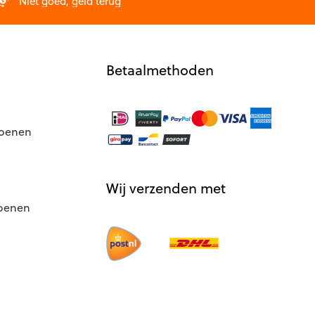
op
Niet goed, geld terug
de
productpagina
Betaalmethoden
hoenen
Wij verzenden met
hoenen