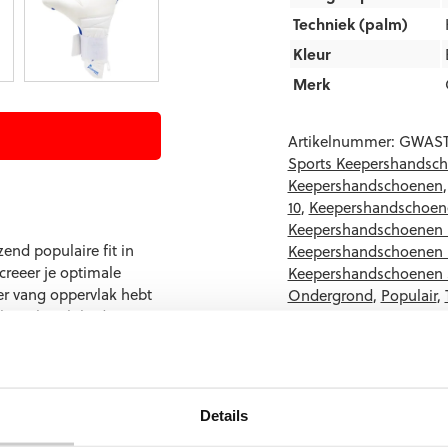
Techniek (palm)
Kleur
Merk
Artikelnummer:
GWAST
Sports Keepershandsc
Keepershandschoenen
10
,
Keepershandschoene
Keepershandschoenen 
end populaire fit in
Keepershandschoenen 
creeer je optimale
Keepershandschoenen
er vang oppervlak hebt
Ondergrond
,
Populair
,
latex beschikt de
e met duurzaamheid. De
eschikt over de
king foam for
Details