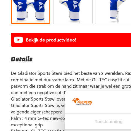
Bekijk de productvideo!
Details
De Gladiator Sports Stewi bied het beste van 2 werelden. Raz
combinatie met duurzame latex. Met de GL-TEC easy fit cut 
pasvorm die strak om de hand zit maar waar je wel een grot
dan met een negative cut. Door de 4 mm G-tec contact 21W 
Gladiator Sports Stewi over fantastische grip in combinati
Gladiator Sports Stewi is verkrijgbaar van maat 5 t/m 11 en b
volgende eigenschappen:
Palm : 4 mm G-tec new-contact 21W latex plus 4 mm of bac
Toestemming
exceptional grip