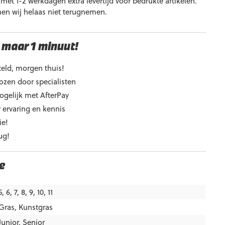
et 1-2 werkdagen extra levertijd voor bedrukte artikelen.
nen wij helaas niet terugnemen.
 maar 1 minuut!
eld, morgen thuis!
ozen door specialisten
ogelijk met AfterPay
 ervaring en kennis
ie!
ug!
e
5, 6, 7, 8, 9, 10, 11
Gras
,
Kunstgras
Junior
,
Senior