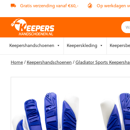
Gratis verzending vanaf €60,-
Op werkdagen vóó
Skip
Keepershandschoenen
Keeperskleding
Keepersb
to
content
Home
/
Keepershandschoenen
/
Gladiator Sports Keepers