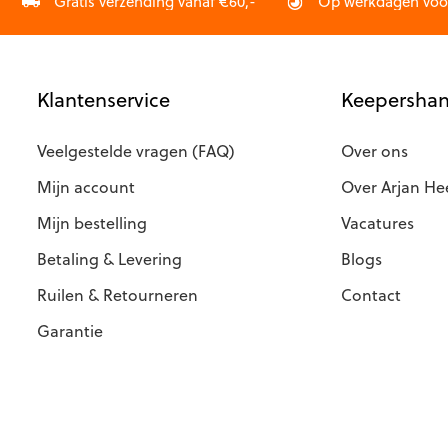
op
Gratis verzending vanaf €60,-
Op werkdagen vóór 
de
de
productpagina
productp
Klantenservice
Keepershan
Veelgestelde vragen (FAQ)
Over ons
Mijn account
Over Arjan He
Mijn bestelling
Vacatures
Betaling & Levering
Blogs
Ruilen & Retourneren
Contact
Garantie