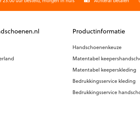
23:00 uur besteld, morgen in huis
Achteraf betalen
de
productpagina
agina
dschoenen.nl
Productinformatie
Handschoenenkeuze
erland
Matentabel keepershandsc
Matentabel keeperskleding
Bedrukkingsservice kleding
Bedrukkingsservice handsc