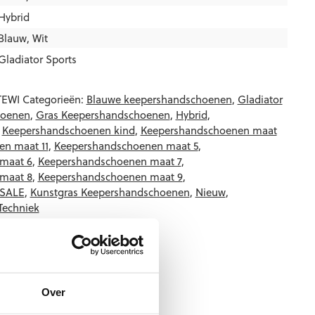
Hybrid
Blauw
,
Wit
Gladiator Sports
EWI
Categorieën:
Blauwe keepershandschoenen
,
Gladiator
hoenen
,
Gras Keepershandschoenen
,
Hybrid
,
,
Keepershandschoenen kind
,
Keepershandschoenen maat
n maat 11
,
Keepershandschoenen maat 5
,
maat 6
,
Keepershandschoenen maat 7
,
maat 8
,
Keepershandschoenen maat 9
,
 SALE
,
Kunstgras Keepershandschoenen
,
Nieuw
,
Techniek
Over