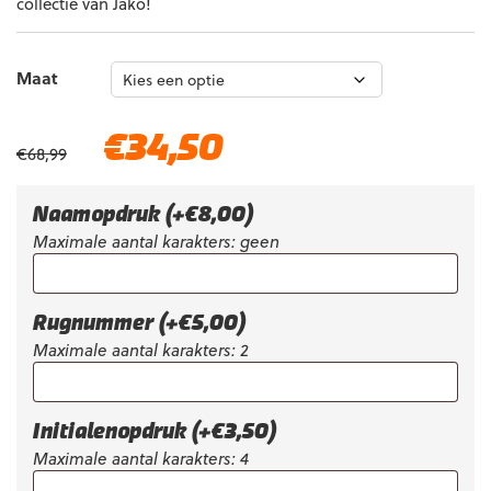
collectie van Jako!
Maat
Oorspronkelijke
Huidige
€
34,50
€
68,99
prijs
prijs
was:
is:
€68,99.
€34,50.
Naamopdruk
(+
€
8,00
)
Maximale aantal karakters: geen
Rugnummer
(+
€
5,00
)
Maximale aantal karakters: 2
Initialenopdruk
(+
€
3,50
)
Maximale aantal karakters: 4