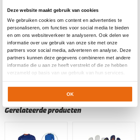
Deze website maakt gebruik van cookies
Artikelnummers
We gebruiken cookies om content en advertenties te
EAN code
Eigenschappen
personaliseren, om functies voor social media te bieden
Let op!
Houd rekening met 1-2 werkdagen extra levertijd
en om ons websiteverkeer te analyseren. Ook delen we
8720989800577
Maat: 164
voor bedrukte artikelen.
informatie over uw gebruik van onze site met onze
Bedrukte artikelen kunnen wij helaas niet terugnemen.
8720989800591
Maat: M
partners voor social media, adverteren en analyse. Deze
8720989800607
Maat: L
Artikelnummer:
JAKOORANJE
Categorieën:
Jako
partners kunnen deze gegevens combineren met andere
keeperskleding
,
Keepershandschoenen SALE
,
informatie die u aan ze heeft verstrekt of die ze hebben
Keeperskleding
,
Keeperstenue
,
Keeperstenue kind
,
Nieuw
,
verzameld op basis van uw gebruik van hun services.
Senior Keeperstenue
OK
Gerelateerde producten