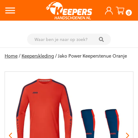
0
Skip
Home
/
Keeperskleding
/ Jako Power Keeperstenue Oranje
to
content