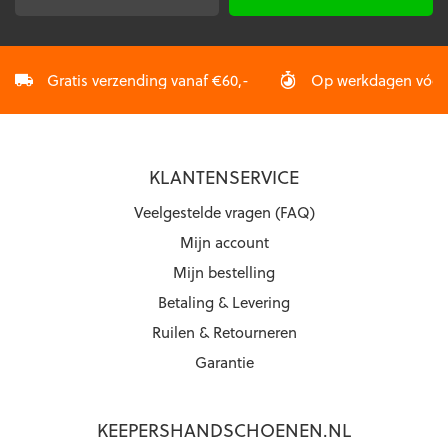
productpagina
productpagina
mailadres
*
Gratis verzending vanaf €60,-
Op werkdagen vóór 2
KLANTENSERVICE
Veelgestelde vragen (FAQ)
Mijn account
Mijn bestelling
Betaling & Levering
Ruilen & Retourneren
Garantie
KEEPERSHANDSCHOENEN.NL