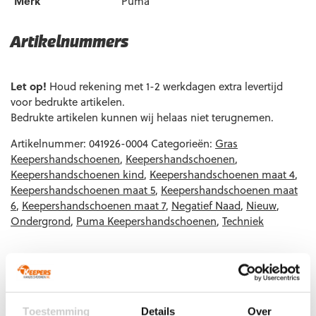
Merk
Puma
Artikelnummers
EAN code
Eigenschappen
Let op!
Houd rekening met 1-2 werkdagen extra levertijd
voor bedrukte artikelen.
Bedrukte artikelen kunnen wij helaas niet terugnemen.
Artikelnummer:
041926-0004
Categorieën:
Gras
Keepershandschoenen
,
Keepershandschoenen
,
Keepershandschoenen kind
,
Keepershandschoenen maat 4
,
Keepershandschoenen maat 5
,
Keepershandschoenen maat
6
,
Keepershandschoenen maat 7
,
Negatief Naad
,
Nieuw
,
Ondergrond
,
Puma Keepershandschoenen
,
Techniek
Gerelateerde producten
Toestemming
Details
Over