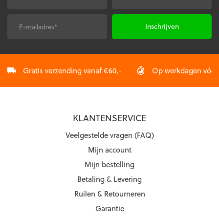
worden
op
op
de
de
productpagina
E-
CAPTCHA
productpagina
mailadres
*
Gratis verzending vanaf €60,-
Op werkdagen vóór 2
KLANTENSERVICE
Veelgestelde vragen (FAQ)
Mijn account
Mijn bestelling
Betaling & Levering
Ruilen & Retourneren
Garantie