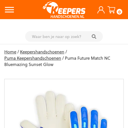
0
Skip
Home
/
Keepershandschoenen
/
to
Puma Keepershandschoenen
/ Puma Future Match NC
content
Bluemazing Sunset Glow