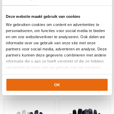
Deze website maakt gebruik van cookies
We gebruiken cookies om content en advertenties te
personaliseren, om functies voor social media te bieden
en om ons websiteverkeer te analyseren. Ook delen we
informatie over uw gebruik van onze site met onze
partners voor social media, adverteren en analyse. Deze
SALE!
-33%
NIEUW!
-10%
partners kunnen deze gegevens combineren met andere
informatie die u aan ze heeft verstrekt of die ze hebben
Reusch Attrakt Infinity
Gladiator Sports
Junior
Combideal Pango & TC
verzameld op basis van uw gebruik van hun services.
2.0
Oorspronkelijke
Huidige
€
29,95
€
19,95
Oorspronkelijke
Huidige
€
134,90
€
121,41
prijs
prijs
Dit
prijs
prijs
was:
is:
OK
Dit
product
was:
is:
€29,95.
€19,95.
product
heeft
€134,90.
€121,41.
heeft
meerdere
meerdere
variaties.
variaties.
Deze