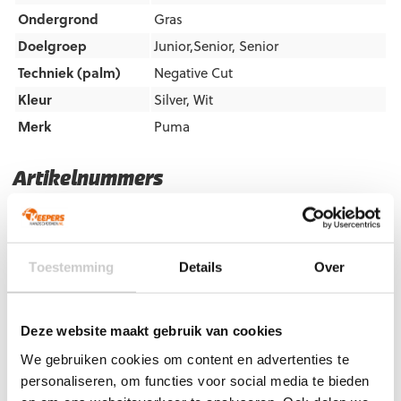
Ondergrond
Gras
Doelgroep
Junior,Senior
,
Senior
Techniek (palm)
Negative Cut
Kleur
Silver
,
Wit
Merk
Puma
Artikelnummers
EAN code
Eigenschappen
Let op!
Houd rekening met 1-2 werkdagen extra levertijd
voor bedrukte artikelen.
Toestemming
Details
Over
Bedrukte artikelen kunnen wij helaas niet terugnemen.
Artikelnummer:
42064-04
Categorieën:
Gras
Keepershandschoenen
,
Keepershandschoenen
,
Deze website maakt gebruik van cookies
Keepershandschoenen maat 10
,
Keepershandschoenen maat
We gebruiken cookies om content en advertenties te
11
,
Keepershandschoenen maat 7
,
Keepershandschoenen
personaliseren, om functies voor social media te bieden
maat 8
,
Keepershandschoenen SALE
,
Negatief Naad
,