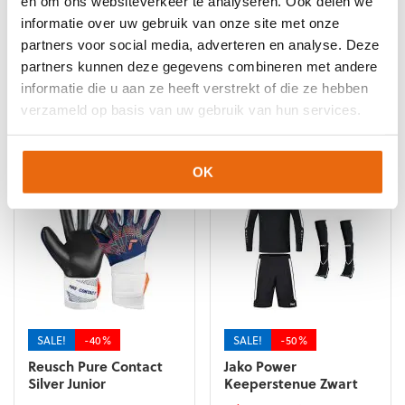
en om ons websiteverkeer te analyseren. Ook delen we
Ondergrond
,
Puma Keepershandschoenen
,
Techniek
,
Witte
keepershandschoenen
informatie over uw gebruik van onze site met onze
partners voor social media, adverteren en analyse. Deze
partners kunnen deze gegevens combineren met andere
informatie die u aan ze heeft verstrekt of die ze hebben
verzameld op basis van uw gebruik van hun services.
Gerelateerde producten
OK
SALE!
-40%
SALE!
-50%
Reusch Pure Contact
Jako Power
Silver Junior
Keeperstenue Zwart