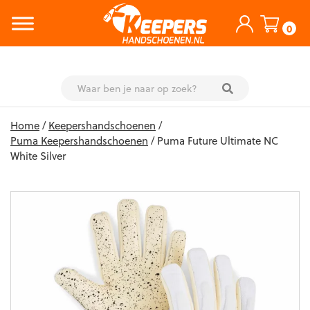
0
Skip
Home
/
Keepershandschoenen
/
to
Puma Keepershandschoenen
/ Puma Future Ultimate NC
content
White Silver