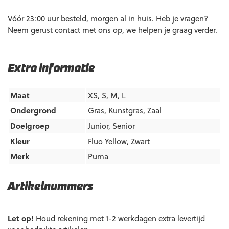
Vóór 23:00 uur besteld, morgen al in huis. Heb je vragen?
Neem gerust contact met ons op, we helpen je graag verder.
Extra informatie
Maat
XS, S, M, L
Ondergrond
Gras
,
Kunstgras
,
Zaal
Doelgroep
Junior
,
Senior
Kleur
Fluo Yellow
,
Zwart
Merk
Puma
Artikelnummers
EAN code
Eigenschappen
Let op!
Houd rekening met 1-2 werkdagen extra levertijd
4069161841293
Maat: XS