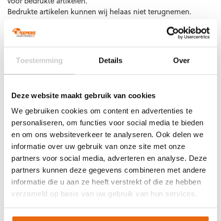
voor bedrukte artikelen.
Bedrukte artikelen kunnen wij helaas niet terugnemen.
4069161841279
Maat: S
4069161841316
Maat: M
Artikelnummer:
030989-07
Categorieën:
Nieuw
,
Puma
4069161841309
Maat: L
keepersbescherming
,
Puma scheenbeschermers
,
Scheenbeschermers
Toestemming
Details
Over
Deze website maakt gebruik van cookies
Gerelateerde producten
We gebruiken cookies om content en advertenties te
personaliseren, om functies voor social media te bieden
en om ons websiteverkeer te analyseren. Ook delen we
informatie over uw gebruik van onze site met onze
partners voor social media, adverteren en analyse. Deze
partners kunnen deze gegevens combineren met andere
informatie die u aan ze heeft verstrekt of die ze hebben
verzameld op basis van uw gebruik van hun services.