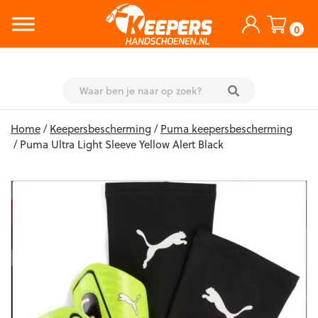
0
Skip
Home
/
Keepersbescherming
/
Puma keepersbescherming
to
/ Puma Ultra Light Sleeve Yellow Alert Black
content