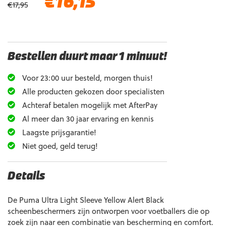
€
16,15
€
17,95
prijs
prijs
was:
is:
€17,95.
€16,15.
Bestellen duurt maar 1 minuut!
Voor 23:00 uur besteld, morgen thuis!
Alle producten gekozen door specialisten
Achteraf betalen mogelijk met AfterPay
Al meer dan 30 jaar ervaring en kennis
Laagste prijsgarantie!
Niet goed, geld terug!
Details
De Puma Ultra Light Sleeve Yellow Alert Black
scheenbeschermers zijn ontworpen voor voetballers die op
zoek zijn naar een combinatie van bescherming en comfort.