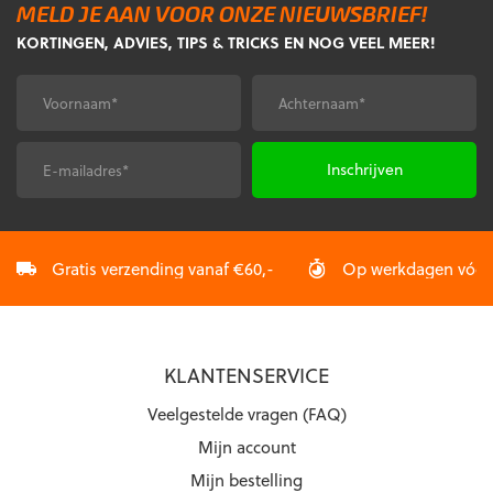
MELD JE AAN VOOR ONZE NIEUWSBRIEF!
Deze
Deze
KORTINGEN, ADVIES, TIPS & TRICKS EN NOG VEEL MEER!
optie
optie
kan
kan
gekozen
gekozen
Voornaam
Achternaam
*
*
worden
worden
op
op
de
de
E-
CAPTCHA
productpagina
productpagina
mailadres
*
Gratis verzending vanaf €60,-
Op werkdagen vóór 2
KLANTENSERVICE
Veelgestelde vragen (FAQ)
Mijn account
Mijn bestelling