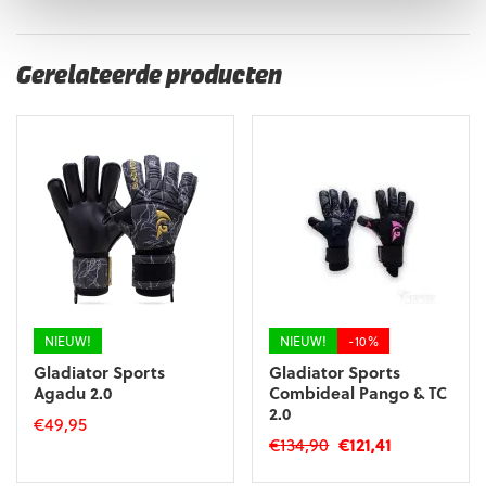
Gerelateerde producten
NIEUW!
NIEUW!
-10%
Gladiator Sports
Gladiator Sports
Agadu 2.0
Combideal Pango & TC
2.0
€
49,95
Oorspronkelijke
Huidige
€
134,90
€
121,41
Dit
prijs
prijs
Dit
product