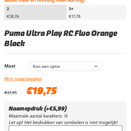
Bestel meer en ontvang meer korting!
2
3+
€
18,76
€
17,78
Puma Ultra Play RC Fluo Orange
Black
Maat
Mijn maat bepalen
Oorspronkelijke
Huidige
€
19,75
€
21,95
prijs
prijs
was:
is:
€21,95.
€19,75.
Naamopdruk
(+
€
5,99
)
Maximale aantal karakters: 15
Let op! Het bedrukken van symbolen is niet mogelijk!