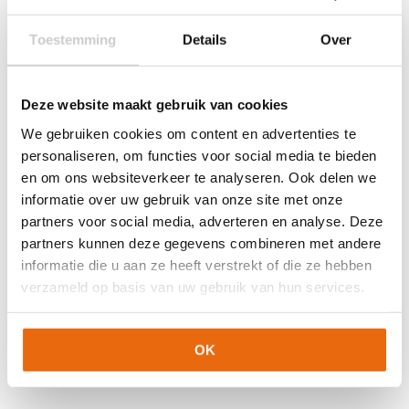
Techniek (palm)
Platte vinger
Toestemming
Details
Over
Kleur
Fluo Orange
,
Zwart
Merk
Puma
Deze website maakt gebruik van cookies
Artikelnummers
We gebruiken cookies om content en advertenties te
personaliseren, om functies voor social media te bieden
EAN code
Eigenschappen
en om ons websiteverkeer te analyseren. Ook delen we
Let op!
Houd rekening met 1-2 werkdagen extra levertijd
4069157801396
Maat: 7
informatie over uw gebruik van onze site met onze
voor bedrukte artikelen.
Bedrukte artikelen kunnen wij helaas niet terugnemen.
partners voor social media, adverteren en analyse. Deze
partners kunnen deze gegevens combineren met andere
Artikelnummer:
042084-02
Categorieën:
Gras
informatie die u aan ze heeft verstrekt of die ze hebben
Keepershandschoenen
,
Keepershandschoenen
,
verzameld op basis van uw gebruik van hun services.
Keepershandschoenen kind
,
Keepershandschoenen maat 4
,
Keepershandschoenen maat 5
,
Keepershandschoenen maat
6
,
Keepershandschoenen maat 7
,
Nieuw
,
Ondergrond
,
OK
Oranje keepershandschoenen
,
Platte Vinger
,
Puma
Keepershandschoenen
,
Techniek