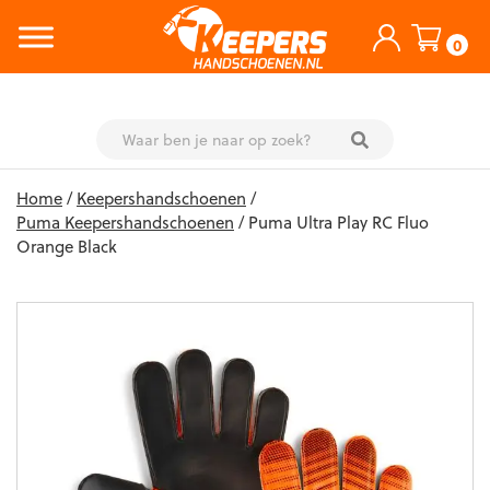
0
Skip
Home
/
Keepershandschoenen
/
to
Puma Keepershandschoenen
/ Puma Ultra Play RC Fluo
content
Orange Black