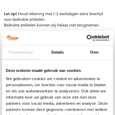
EAN code
Eigenschappen
Let op!
Houd rekening met 1-2 werkdagen extra levertijd
voor bedrukte artikelen.
Bedrukte artikelen kunnen wij helaas niet terugnemen.
Artikelnummer:
41952-07
Categorieën:
Gras
Keepershandschoenen
,
Keepershandschoenen
,
Keepershandschoenen kind
,
Keepershandschoenen maat 4
,
Keepershandschoenen maat 5
,
Keepershandschoenen maat
Toestemming
Details
Over
6
,
Keepershandschoenen maat 7
,
Keepershandschoenen
SALE
,
Ondergrond
,
Platte Vinger
,
Puma
Keepershandschoenen
,
Techniek
Deze website maakt gebruik van cookies
We gebruiken cookies om content en advertenties te
personaliseren, om functies voor social media te bieden
en om ons websiteverkeer te analyseren. Ook delen we
Gerelateerde producten
informatie over uw gebruik van onze site met onze
partners voor social media, adverteren en analyse. Deze
partners kunnen deze gegevens combineren met andere