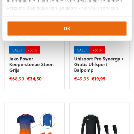
informatie die u aan ze heeft verstrekt of die ze hebben
verzameld op basis van uw gebruik van hun services.
OK
SALE!
-50%
SALE!
-60%
Jako Power
Uhlsport Pro Synergy +
Keeperstenue Steen
Gratis Uhlsport
Grijs
Balpomp
Oorspronkelijke
Huidige
Oorspronkelijke
Huidige
€
68,99
€
34,50
€
49,95
€
19,95
prijs
prijs
prijs
prijs
Dit
was:
is:
was:
is:
product
€68,99.
€34,50.
€49,95.
€19,95.
heeft
meerdere
variaties.
Deze
optie
kan