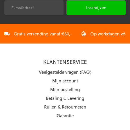
de
de
E-
CAPTCHA
productpagina
productpagina
mailadres
*
Gratis verzending vanaf €60,-
Op werkdagen vóór 2
KLANTENSERVICE
Veelgestelde vragen (FAQ)
Mijn account
Mijn bestelling
Betaling & Levering
Ruilen & Retourneren
Garantie