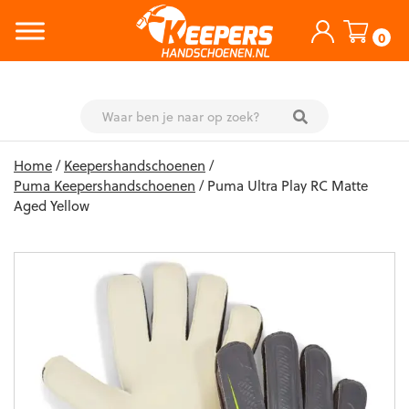
0
Skip
Home
/
Keepershandschoenen
/
to
Puma Keepershandschoenen
/ Puma Ultra Play RC Matte
content
Aged Yellow