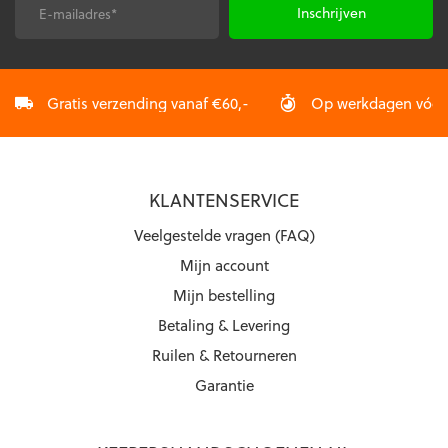
de
de
E-
CAPTCHA
productpagina
productpagina
mailadres
*
Gratis verzending vanaf €60,-
Op werkdagen vóór 2
KLANTENSERVICE
Veelgestelde vragen (FAQ)
Mijn account
Mijn bestelling
Betaling & Levering
Ruilen & Retourneren
Garantie