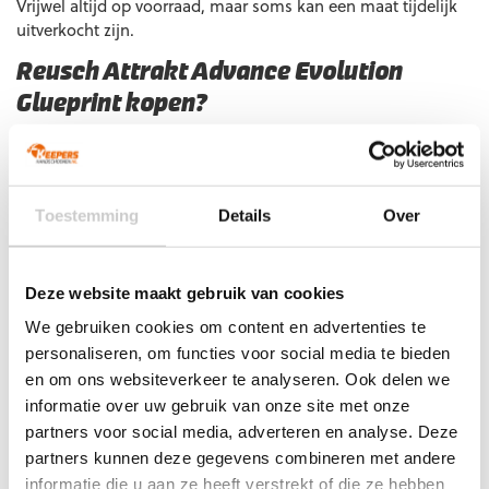
Vrijwel altijd op voorraad, maar soms kan een maat tijdelijk
uitverkocht zijn.
Reusch Attrakt Advance Evolution
Glueprint kopen?
Vóór 23:00 uur besteld, morgen in huis. Heb je vragen over
onze
keepershandschoenen
? Neem gerust
contact
met ons
op, we helpen je graag verder!
Toestemming
Details
Over
Extra informatie
Deze website maakt gebruik van cookies
Maat
8, 9, 10, 11
We gebruiken cookies om content en advertenties te
Ondergrond
Gras
personaliseren, om functies voor social media te bieden
Doelgroep
Senior
en om ons websiteverkeer te analyseren. Ook delen we
Techniek (palm)
Hybrid Flat
informatie over uw gebruik van onze site met onze
Kleur
Blauw
,
Fluo Orange
,
Wit
,
Zwart
partners voor social media, adverteren en analyse. Deze
partners kunnen deze gegevens combineren met andere
Merk
Reusch
informatie die u aan ze heeft verstrekt of die ze hebben