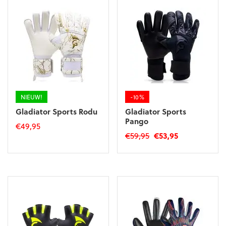
NIEUW!
-10%
Gladiator Sports Rodu
Gladiator Sports
Pango
€
49,95
Oorspronkelijke
Huidige
€
59,95
€
53,95
Dit
prijs
prijs
Dit
product
was:
is:
product
heeft
€59,95.
€53,95.
heeft
meerdere
meerdere
variaties.
variaties.
Deze
Deze
optie
optie
kan