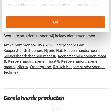
verzameld op basis van uw gebruik van hun services.
Artikelnummers
EAN code
Eigenschappen
OK
Let op!
Houd rekening met 1-2 werkdagen extra levertijd
4060485629215
Maat: 8
voor bedrukte artikelen.
Bedrukte artikelen kunnen wij helaas niet terugnemen.
4060485629253
Maat: 10
Artikelnummer:
5670163-7090
Categorieën:
Gras
Keepershandschoenen
,
Hybrid Flat
,
Keepershandschoenen
,
Keepershandschoenen maat 10
,
Keepershandschoenen maat
11
,
Keepershandschoenen maat 8
,
Keepershandschoenen
maat 9
,
Nieuw
,
Ondergrond
,
Reusch Keepershandschoenen
,
Techniek
Gerelateerde producten