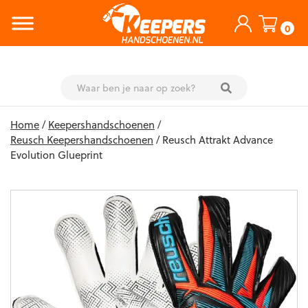
0
Skip
Home
/
Keepershandschoenen
/
to
Reusch Keepershandschoenen
/ Reusch Attrakt Advance
content
Evolution Glueprint