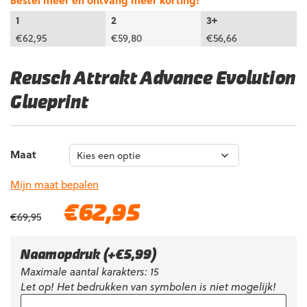
Bestel meer en ontvang meer korting!
1
2
3+
€
62,95
€
59,80
€
56,66
Reusch Attrakt Advance Evolution
Glueprint
Maat
Mijn maat bepalen
Oorspronkelijke
Huidige
€
62,95
€
69,95
prijs
prijs
was:
is:
€69,95.
€62,95.
Naamopdruk
(+
€
5,99
)
Maximale aantal karakters: 15
Let op! Het bedrukken van symbolen is niet mogelijk!