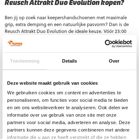
Reusch Attrakt Duo Evolution kopen?
Ben jij op zoek naar keepershandschoenen met maximale
grip, extra demping en een natuurlijke pasvorm? Dan is de
Reusch Attrakt Duo Evolution de ideale keuze. Vóór 23:00
uur besteld, morgen in huis. Heb je vragen? Neem gerust
contact met ons op, we helpen je graag verder!
Extra informatie
Toestemming
Details
Over
Maat
7 1/2, 8, 8 1/2, 9, 9 1/2, 10, 10 1/2, 11
Ondergrond
Gras
Deze website maakt gebruik van cookies
Doelgroep
Junior
,
Senior
We gebruiken cookies om content en advertenties te
personaliseren, om functies voor social media te bieden
Techniek (palm)
Hybrid Flat
en om ons websiteverkeer te analyseren. Ook delen we
Kleur
Blauw
,
Oranje
,
Wit
informatie over uw gebruik van onze site met onze
Merk
Reusch
partners voor social media, adverteren en analyse. Deze
partners kunnen deze gegevens combineren met andere
informatie die u aan ze heeft verstrekt of die ze hebben
Artikelnummers