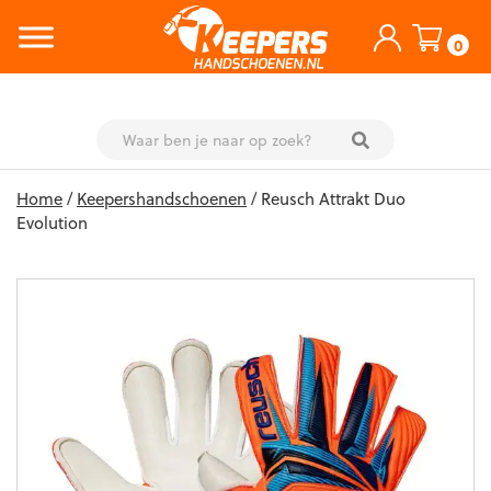
0
Skip
Home
/
Keepershandschoenen
/ Reusch Attrakt Duo
to
Evolution
content