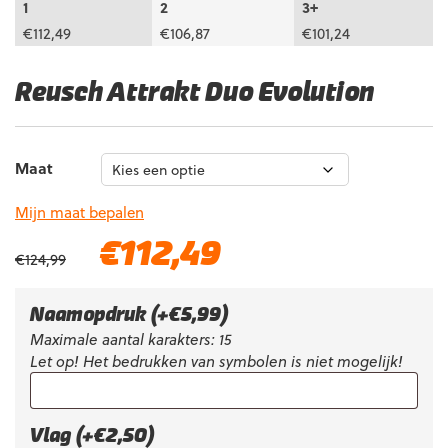
1
2
3+
€
112,49
€
106,87
€
101,24
Reusch Attrakt Duo Evolution
Maat
Mijn maat bepalen
Oorspronkelijke
Huidige
€
112,49
€
124,99
prijs
prijs
was:
is:
€124,99.
€112,49.
Naamopdruk
(+
€
5,99
)
Maximale aantal karakters: 15
Let op! Het bedrukken van symbolen is niet mogelijk!
Vlag (+€2,50)