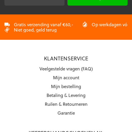
productpagina
mailadres
*
Gratis verzending vanaf €60,-
Op werkdagen vóór 2
Niet goed, geld terug
KLANTENSERVICE
Veelgestelde vragen (FAQ)
Mijn account
Mijn bestelling
Betaling & Levering
Ruilen & Retourneren
Garantie