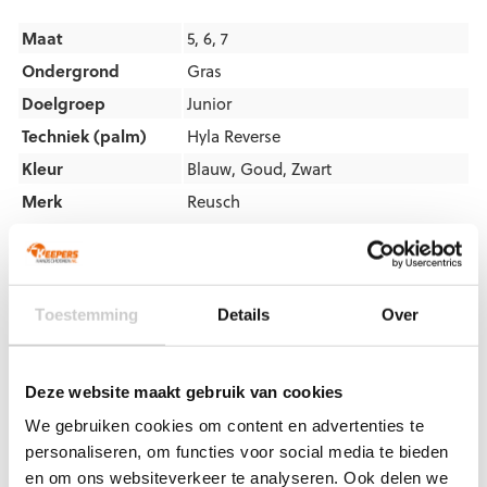
Maat
5, 6, 7
Ondergrond
Gras
Doelgroep
Junior
Techniek (palm)
Hyla Reverse
Kleur
Blauw
,
Goud
,
Zwart
Merk
Reusch
Artikelnummers
Toestemming
Details
Over
EAN code
Eigenschappen
Let op!
Houd rekening met 1-2 werkdagen extra levertijd
voor bedrukte artikelen.
Bedrukte artikelen kunnen wij helaas niet terugnemen.
Deze website maakt gebruik van cookies
Artikelnummer:
5472945-4411
Categorieën:
Blauwe
We gebruiken cookies om content en advertenties te
keepershandschoenen
,
Gras Keepershandschoenen
,
Hybrid
personaliseren, om functies voor social media te bieden
Flat
,
Keepershandschoenen
,
Keepershandschoenen kind
,
en om ons websiteverkeer te analyseren. Ook delen we