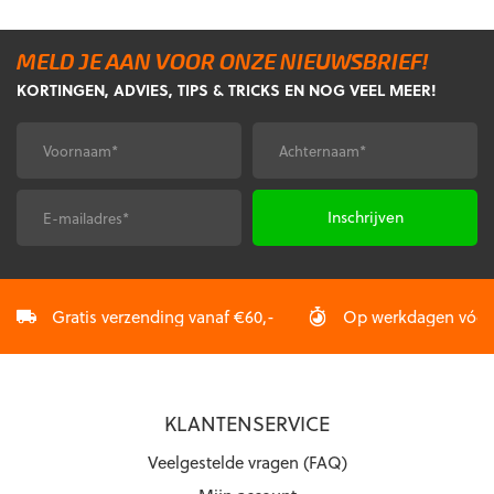
meerdere
meerdere
variaties.
variaties.
MELD JE AAN VOOR ONZE NIEUWSBRIEF!
Deze
Deze
KORTINGEN, ADVIES, TIPS & TRICKS EN NOG VEEL MEER!
optie
optie
kan
kan
gekozen
gekozen
Voornaam
Achternaam
*
*
worden
worden
op
op
de
de
E-
CAPTCHA
productpagina
productpagina
mailadres
*
Gratis verzending vanaf €60,-
Op werkdagen vóór 2
KLANTENSERVICE
Veelgestelde vragen (FAQ)