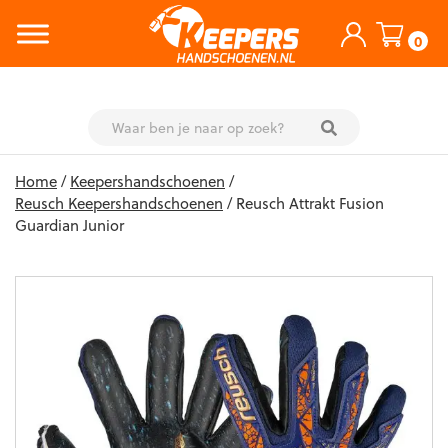
0
Skip
Home
/
Keepershandschoenen
/
to
Reusch Keepershandschoenen
/ Reusch Attrakt Fusion
content
Guardian Junior