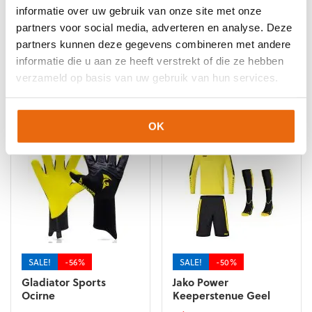
Keepershandschoenen SALE
,
Negatief Naad
,
Ondergrond
,
informatie over uw gebruik van onze site met onze
Populair
,
Reusch Keepershandschoenen
,
Techniek
partners voor social media, adverteren en analyse. Deze
partners kunnen deze gegevens combineren met andere
informatie die u aan ze heeft verstrekt of die ze hebben
verzameld op basis van uw gebruik van hun services.
Gerelateerde producten
OK
SALE!
-56%
SALE!
-50%
Gladiator Sports
Jako Power
Ocirne
Keeperstenue Geel