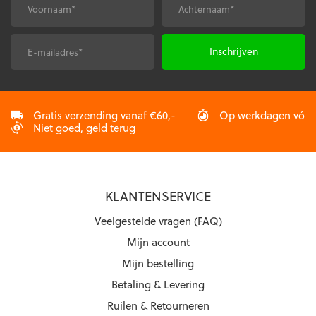
gekozen
worden
Voornaam
Achternaam
*
*
worden
op
op
de
de
productpagina
E-
CAPTCHA
productpagina
mailadres
*
Gratis verzending vanaf €60,-
Op werkdagen vóór 2
Niet goed, geld terug
KLANTENSERVICE
Veelgestelde vragen (FAQ)
Mijn account
Mijn bestelling
Betaling & Levering
Ruilen & Retourneren