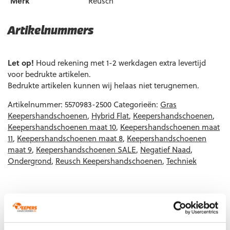
Merk
Reusch
Artikelnummers
EAN code
Eigenschappen
Let op!
Houd rekening met 1-2 werkdagen extra levertijd
voor bedrukte artikelen.
Bedrukte artikelen kunnen wij helaas niet terugnemen.
Artikelnummer:
5570983-2500
Categorieën:
Gras
Keepershandschoenen
,
Hybrid Flat
,
Keepershandschoenen
,
Keepershandschoenen maat 10
,
Keepershandschoenen maat
11
,
Keepershandschoenen maat 8
,
Keepershandschoenen
maat 9
,
Keepershandschoenen SALE
,
Negatief Naad
,
Ondergrond
,
Reusch Keepershandschoenen
,
Techniek
Gerelateerde producten