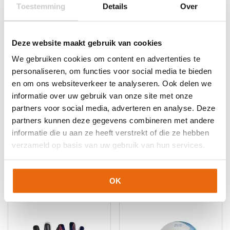
Toestemming
Details
Over
Deze website maakt gebruik van cookies
We gebruiken cookies om content en advertenties te
personaliseren, om functies voor social media te bieden
en om ons websiteverkeer te analyseren. Ook delen we
informatie over uw gebruik van onze site met onze
partners voor social media, adverteren en analyse. Deze
SALE!
-60%
SALE!
-40%
partners kunnen deze gegevens combineren met andere
Uhlsport Nitro Synergy
Nike Vapor Grip3 GK
informatie die u aan ze heeft verstrekt of die ze hebben
+ Gratis Uhlsport
Sunset Pink
Balpomp
verzameld op basis van uw gebruik van hun services.
Oorspronkelijke
Huidige
€
119,99
€
71,95
Oorspronkelijke
Huidige
€
34,95
€
13,95
prijs
prijs
Dit
prijs
prijs
was:
is:
Dit
product
was:
is:
OK
€119,99.
€71,95.
product
heeft
€34,95.
€13,95.
heeft
meerdere
meerdere
variaties.
variaties.
Deze