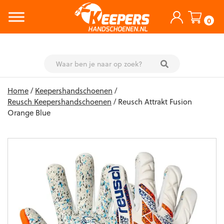
0
Skip
Home
/
Keepershandschoenen
/
to
Reusch Keepershandschoenen
/ Reusch Attrakt Fusion
content
Orange Blue