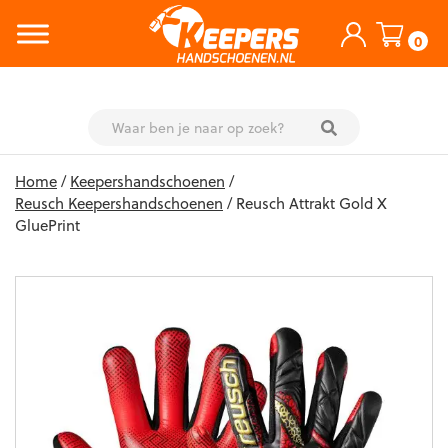
0
Skip
Home
/
Keepershandschoenen
/
to
Reusch Keepershandschoenen
/ Reusch Attrakt Gold X
content
GluePrint