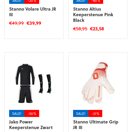
SALE!
-20%
SALE!
-60%
Stanno Volare Ultra JR
Stanno Altius
III
Keeperstenue Pink
Black
Oorspronkelijke
Huidige
€
49,99
€
39,99
Oorspronkelijke
Huidige
€
58,95
€
23,58
prijs
prijs
Dit
prijs
prijs
was:
is:
Dit
product
was:
is:
€49,99.
€39,99.
product
heeft
€58,95.
€23,58.
heeft
meerdere
meerdere
variaties.
variaties.
Deze
Deze
optie
optie
kan
kan
gekozen
gekozen
worden
worden
op
op
de
de
productpagina
SALE!
-50%
SALE!
-21%
productpagina
Jako Power
Stanno Ultimate Grip
Keeperstenue Zwart
JR III