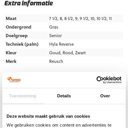
Extra informatie
Maat
7 1/2, 8, 8 1/2, 9, 9 1/2, 10, 10 1/2, 11
Ondergrond
Gras
Doelgroep
Senior
Techniek (palm)
Hyla Reverse
Kleur
Goud
,
Rood
,
Zwart
Merk
Reusch
Artikelnummers
EAN code
Eigenschappen
Let op!
Houd rekening met 1-2 werkdagen extra levertijd
Toestemming
Details
Over
voor bedrukte artikelen.
Bedrukte artikelen kunnen wij helaas niet terugnemen.
Deze website maakt gebruik van cookies
Artikelnummer:
5570974-7075
Categorieën:
Gras
Keepershandschoenen
,
Hybrid Flat
,
Keepershandschoenen
,
We gebruiken cookies om content en advertenties te