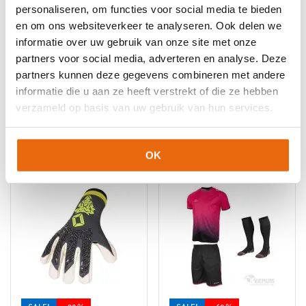
Keepershandschoenen maat 10
,
Keepershandschoenen maat
personaliseren, om functies voor social media te bieden
11
,
Keepershandschoenen maat 8
,
Keepershandschoenen
en om ons websiteverkeer te analyseren. Ook delen we
maat 9
,
Keepershandschoenen SALE
,
Negatief Naad
,
informatie over uw gebruik van onze site met onze
Ondergrond
,
Reusch Keepershandschoenen
,
Techniek
,
partners voor social media, adverteren en analyse. Deze
Zwarte keepershandschoenen
partners kunnen deze gegevens combineren met andere
informatie die u aan ze heeft verstrekt of die ze hebben
verzameld op basis van uw gebruik van hun services.
Gerelateerde producten
OK