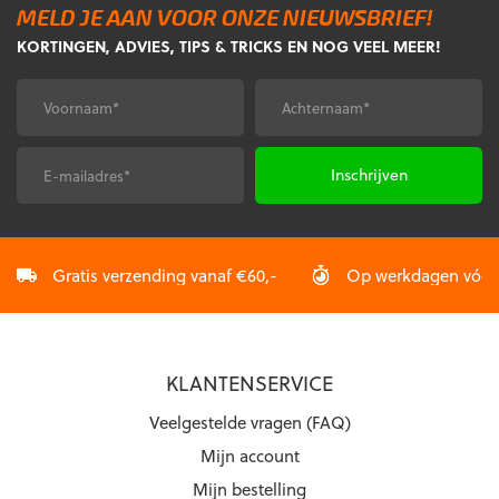
MELD JE AAN VOOR ONZE NIEUWSBRIEF!
Deze
Deze
KORTINGEN, ADVIES, TIPS & TRICKS EN NOG VEEL MEER!
optie
optie
kan
kan
gekozen
gekozen
Voornaam
Achternaam
*
*
worden
worden
op
op
de
de
E-
CAPTCHA
productpagina
productpagina
mailadres
*
Gratis verzending vanaf €60,-
Op werkdagen vóór 2
KLANTENSERVICE
Veelgestelde vragen (FAQ)
Mijn account
Mijn bestelling