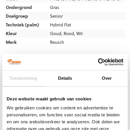
Ondergrond
Gras
Doelgroep
Senior
Techniek (palm)
Hybrid Flat
Kleur
Goud
,
Rood
,
Wit
Merk
Reusch
Artikelnummers
EAN code
Eigenschappen
Let op!
Houd rekening met 1-2 werkdagen extra levertijd
Toestemming
Details
Over
voor bedrukte artikelen.
Bedrukte artikelen kunnen wij helaas niet terugnemen.
Deze website maakt gebruik van cookies
Artikelnummer:
5370975-1011
Categorieën:
Gras
Keepershandschoenen
,
Hybrid Flat
,
Keepershandschoenen
,
We gebruiken cookies om content en advertenties te
Keepershandschoenen maat 12
,
Nieuw
,
Ondergrond
,
Reusch
personaliseren, om functies voor social media te bieden
Keepershandschoenen
,
Rode keepershandschoenen
,
en om ons websiteverkeer te analyseren. Ook delen we
Techniek
informatie over uw gebruik van onze site met onze