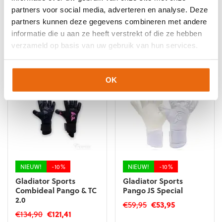
partners voor social media, adverteren en analyse. Deze
partners kunnen deze gegevens combineren met andere
informatie die u aan ze heeft verstrekt of die ze hebben
Gerelateerde producten
verzameld op basis van uw gebruik van hun services.
OK
NIEUW!
-10%
NIEUW!
-10%
Gladiator Sports
Gladiator Sports
Combideal Pango & TC
Pango JS Special
2.0
Oorspronkelijke
Huidige
€
59,95
€
53,95
Oorspronkelijke
Huidige
€
134,90
€
121,41
prijs
prijs
Dit