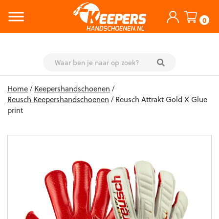
0
Skip
Home
/
Keepershandschoenen
/
to
Reusch Keepershandschoenen
/ Reusch Attrakt Gold X Glue
content
print