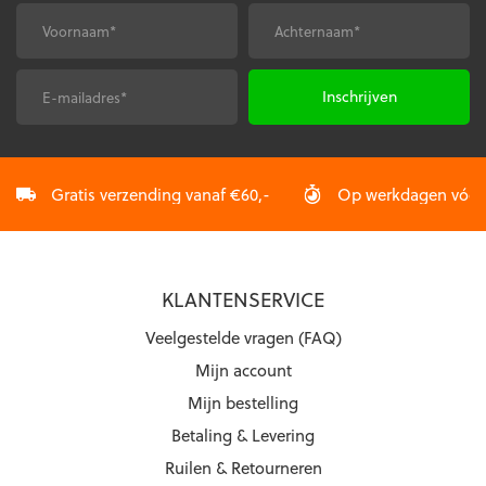
worden
gekozen
op
Voornaam
Achternaam
*
*
worden
de
op
productpagina
de
E-
CAPTCHA
productpagina
mailadres
*
Gratis verzending vanaf €60,-
Op werkdagen vóór 2
KLANTENSERVICE
Veelgestelde vragen (FAQ)
Mijn account
Mijn bestelling
Betaling & Levering
Ruilen & Retourneren