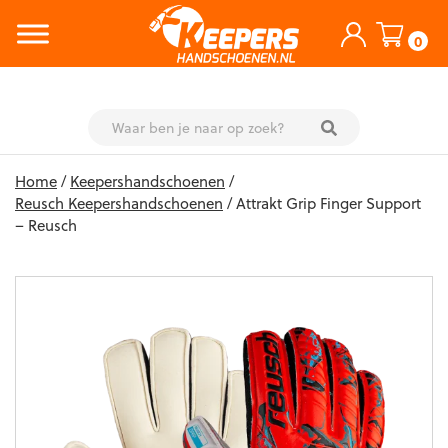
0
Skip
Home
/
Keepershandschoenen
/
to
Reusch Keepershandschoenen
/ Attrakt Grip Finger Support
content
– Reusch