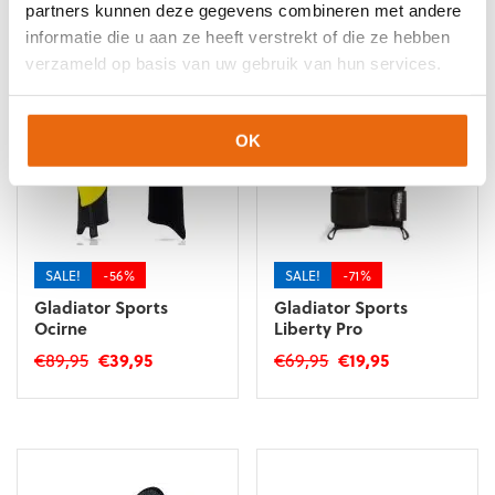
Gerelateerde producten
partners kunnen deze gegevens combineren met andere
informatie die u aan ze heeft verstrekt of die ze hebben
verzameld op basis van uw gebruik van hun services.
OK
SALE!
-56%
SALE!
-71%
Gladiator Sports
Gladiator Sports
Ocirne
Liberty Pro
Oorspronkelijke
Huidige
Oorspronkelijke
Huidige
€
89,95
€
39,95
€
69,95
€
19,95
prijs
prijs
prijs
prijs
Dit
Dit
was:
is:
was:
is:
product
product
€89,95.
€39,95.
€69,95.
€19,95.
heeft
heeft
meerdere
meerdere
variaties.
variaties.