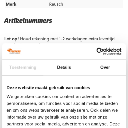
Merk
Reusch
Artikelnummers
EAN code
Eigenschappen
Let op!
Houd rekening met 1-2 werkdagen extra levertijd
voor bedrukte artikelen.
Bedrukte artikelen kunnen wij helaas niet terugnemen.
Artikelnummer:
5370810-3334
Categorieën:
Gras
Toestemming
Details
Over
Keepershandschoenen
,
Keepershandschoenen
,
Keepershandschoenen maat 10
,
Keepershandschoenen maat
11
,
Keepershandschoenen maat 8
,
Keepershandschoenen
maat 9
,
Keepershandschoenen met fingersave
,
Nieuw
,
Deze website maakt gebruik van cookies
Ondergrond
,
Platte Vinger
,
Reusch Keepershandschoenen
,
We gebruiken cookies om content en advertenties te
Rode keepershandschoenen
,
Techniek
personaliseren, om functies voor social media te bieden
en om ons websiteverkeer te analyseren. Ook delen we
informatie over uw gebruik van onze site met onze
partners voor social media, adverteren en analyse. Deze