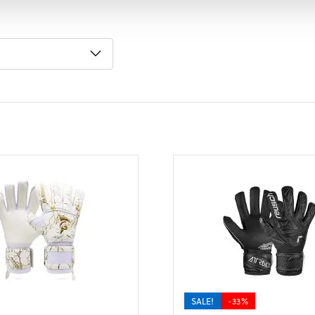
SALE!
-33%