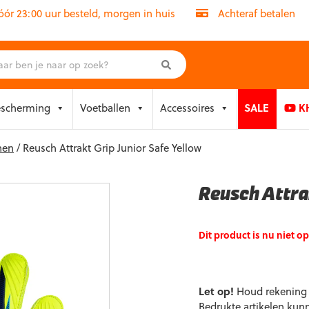
r 23:00 uur besteld, morgen in huis
Achteraf betalen
escherming
Voetballen
Accessoires
SALE
KH
nen
/ Reusch Attrakt Grip Junior Safe Yellow
Reusch Attra
Dit product is nu niet o
Let op!
Houd rekening m
Bedrukte artikelen kun