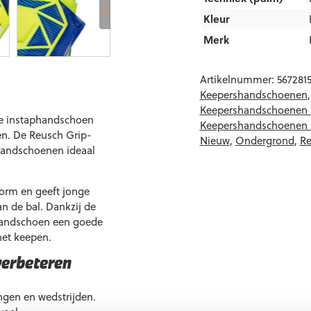
Kleur
Merk
Artikelnummer:
567281
Keepershandschoenen
Keepershandschoenen 
are instaphandschoen
Keepershandschoenen 
en. De Reusch Grip-
Nieuw
,
Ondergrond
,
Re
 handschoenen ideaal
vorm en geeft jonge
an de bal. Dankzij de
 handschoen een goede
het keepen.
verbeteren
ingen en wedstrijden.