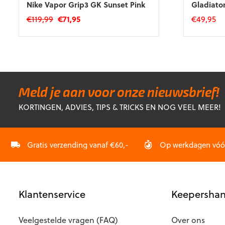
Nike Vapor Grip3 GK Sunset Pink
Gladiato
Oorspronkelijke
Huidige
€
119,99
€
71,95
€
49,95
prijs
prijs
Dit
Dit
was:
is:
product
product
€119,99.
€71,95.
heeft
heeft
meerdere
meerdere
variaties.
variaties.
Deze
Deze
Meld je aan voor onze nieuwsbrief!
optie
optie
KORTINGEN, ADVIES, TIPS & TRICKS EN NOG VEEL MEER!
kan
kan
gekozen
gekozen
worden
worden
op
op
Gratis verzending vanaf €60,-
Op werkdagen vóór 
de
de
productpagina
productp
Klantenservice
Keepershan
Veelgestelde vragen (FAQ)
Over ons