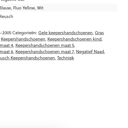
Blauw
,
Fluo Yellow
,
Wit
Reusch
5-2005
Categorieën:
Gele keepershandschoenen
,
Gras
,
Keepershandschoenen
,
Keepershandschoenen kind
,
maat 4
,
Keepershandschoenen maat 5
,
maat 6
,
Keepershandschoenen maat 7
,
Negatief Naad
,
usch Keepershandschoenen
,
Techniek