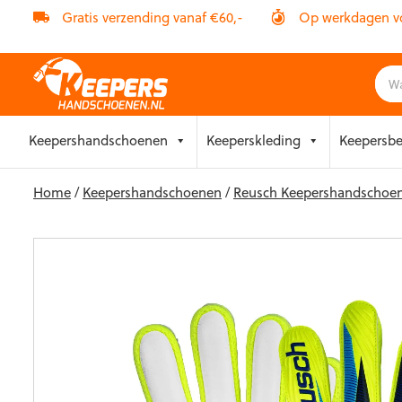
Gratis verzending vanaf €60,-
Op werkdagen vóó
Skip
Keepershandschoenen
Keeperskleding
Keepersb
to
content
Home
/
Keepershandschoenen
/
Reusch Keepershandschoe