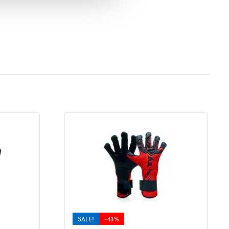
SALE!
-43%