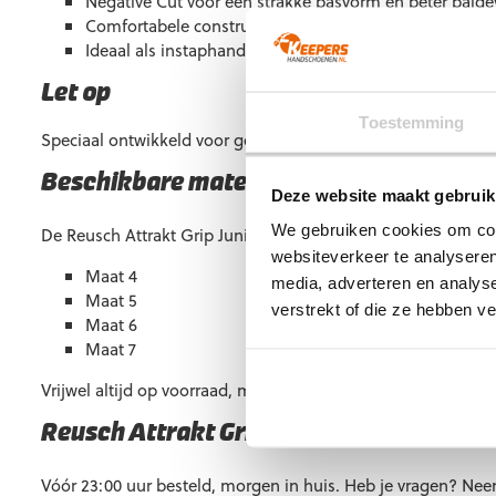
Negative Cut voor een strakke pasvorm en beter balge
Comfortabele constructie voor langdurig draagcomfort
Ideaal als instaphandschoen voor jonge keepers.
Let op
Toestemming
Speciaal ontwikkeld voor gebruik op natuurgrasvelden.
Beschikbare maten
Deze website maakt gebruik
We gebruiken cookies om cont
De Reusch Attrakt Grip Junior Safe Yellow is beschikbaar in
websiteverkeer te analyseren
Maat 4
media, adverteren en analys
Maat 5
verstrekt of die ze hebben v
Maat 6
Maat 7
Vrijwel altijd op voorraad, maar soms kan een maat tijdelijk u
Reusch Attrakt Grip Junior Safe Yellow
Vóór 23:00 uur besteld, morgen in huis. Heb je vragen? Ne