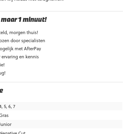
 maar 1 minuut!
eld, morgen thuis!
ozen door specialisten
ogelijk met AfterPay
 ervaring en kennis
ie!
ug!
e
4, 5, 6, 7
Gras
Junior
Negative Cut