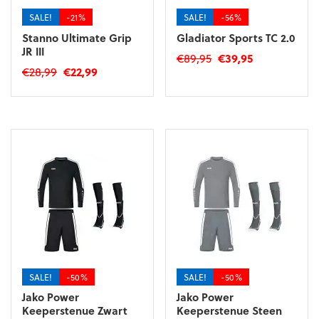
SALE!
-21%
SALE!
-56%
Stanno Ultimate Grip
Gladiator Sports TC 2.0
JR III
Oorspronkelijke
Huidige
€
89,95
€
39,95
Oorspronkelijke
Huidige
€
28,99
€
22,99
prijs
prijs
Dit
prijs
prijs
was:
is:
Dit
product
was:
is:
€89,95.
€39,95.
product
heeft
€28,99.
€22,99.
heeft
meerdere
meerdere
variaties.
variaties.
Deze
Deze
optie
optie
kan
kan
gekozen
gekozen
worden
worden
op
op
de
de
productpagina
SALE!
-50%
SALE!
-50%
productpagina
Jako Power
Jako Power
Keeperstenue Zwart
Keeperstenue Steen