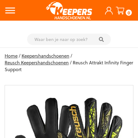
0
Skip
Home
/
Keepershandschoenen
/
to
Reusch Keepershandschoenen
/ Reusch Attrakt Infinity Finger
content
Support