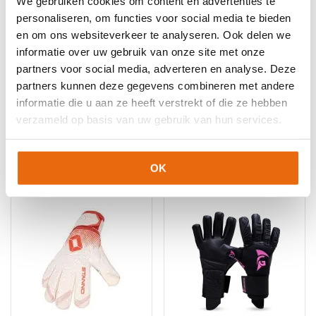
We gebruiken cookies om content en advertenties te
11
,
Keepershandschoenen maat 8
,
Keepershandschoenen
personaliseren, om functies voor social media te bieden
maat 9
,
Keepershandschoenen met fingersave
,
en om ons websiteverkeer te analyseren. Ook delen we
Keepershandschoenen SALE
,
Kunstgras
informatie over uw gebruik van onze site met onze
Keepershandschoenen
,
Negatief Naad
,
Ondergrond
,
partners voor social media, adverteren en analyse. Deze
Populair
,
Protectie
,
Reusch Keepershandschoenen
,
Techniek
,
Zaal Keepershandschoenen
partners kunnen deze gegevens combineren met andere
informatie die u aan ze heeft verstrekt of die ze hebben
verzameld op basis van uw gebruik van hun services.
Gerelateerde producten
OK