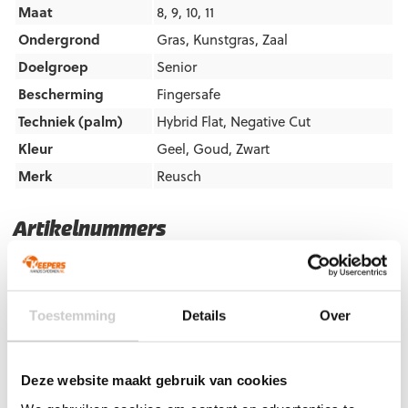
Maat
8, 9, 10, 11
Ondergrond
Gras
,
Kunstgras
,
Zaal
Doelgroep
Senior
Bescherming
Fingersafe
Techniek (palm)
Hybrid Flat
,
Negative Cut
Kleur
Geel
,
Goud
,
Zwart
Merk
Reusch
Artikelnummers
EAN code
Eigenschappen
Let op!
Houd rekening met 1-2 werkdagen extra levertijd
voor bedrukte artikelen.
Toestemming
Details
Over
Bedrukte artikelen kunnen wij helaas niet terugnemen.
Artikelnummer:
5470710-7739
Categorieën:
Gras
Keepershandschoenen
,
Hybrid Flat
,
Keepershandschoenen
,
Deze website maakt gebruik van cookies
Keepershandschoenen maat 10
,
Keepershandschoenen maat