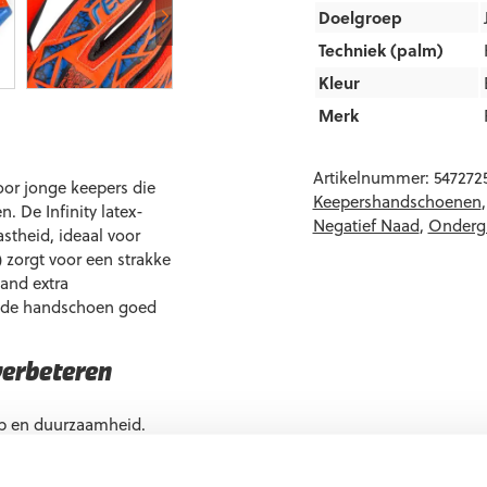
Doelgroep
Techniek (palm)
Kleur
Merk
Artikelnummer:
547272
oor jonge keepers die
Keepershandschoenen
 De Infinity latex-
Negatief Naad
,
Onderg
stheid, ideaal voor
 zorgt voor een strakke
hand extra
it de handschoen goed
verbeteren
rip en duurzaamheid.
en extra balcontrole.
uning bij het stompen