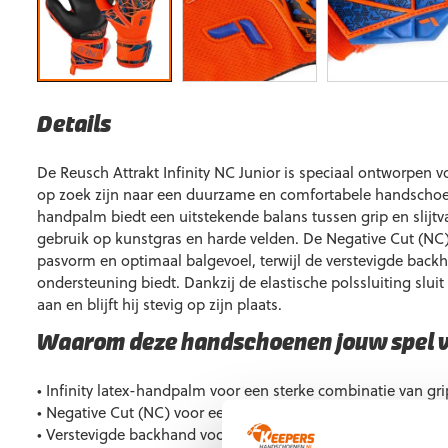
Details
De Reusch Attrakt Infinity NC Junior is speciaal ontworpen v
op zoek zijn naar een duurzame en comfortabele handschoen.
handpalm biedt een uitstekende balans tussen grip en slijtva
gebruik op kunstgras en harde velden. De Negative Cut (NC)
pasvorm en optimaal balgevoel, terwijl de verstevigde back
ondersteuning biedt. Dankzij de elastische polssluiting slu
aan en blijft hij stevig op zijn plaats.
Waarom deze handschoenen jouw spel 
• Infinity latex-handpalm voor een sterke combinatie van g
• Negative Cut (NC) voor een strakke, comfortabele pasvorm 
• Verstevigde backhand voor extra bescherming en onderste