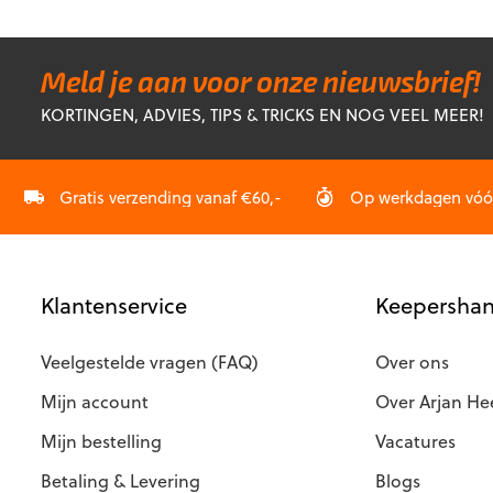
heeft
meerdere
meerdere
variaties.
variaties.
Deze
Deze
optie
Meld je aan voor onze nieuwsbrief!
optie
kan
KORTINGEN, ADVIES, TIPS & TRICKS EN NOG VEEL MEER!
kan
gekozen
gekozen
worden
worden
op
op
Gratis verzending vanaf €60,-
Op werkdagen vóór 
de
de
productp
productpagina
Klantenservice
Keepershan
Veelgestelde vragen (FAQ)
Over ons
Mijn account
Over Arjan He
Mijn bestelling
Vacatures
Betaling & Levering
Blogs