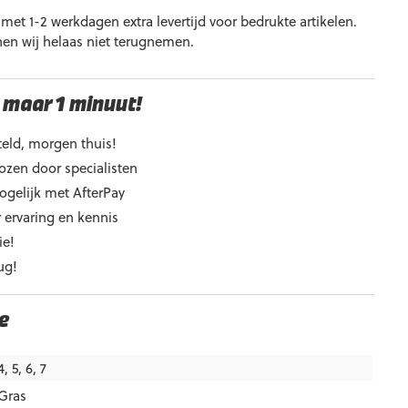
et 1-2 werkdagen extra levertijd voor bedrukte artikelen.
nen wij helaas niet terugnemen.
 maar 1 minuut!
eld, morgen thuis!
ozen door specialisten
ogelijk met AfterPay
 ervaring en kennis
ie!
ug!
e
4, 5, 6, 7
Gras