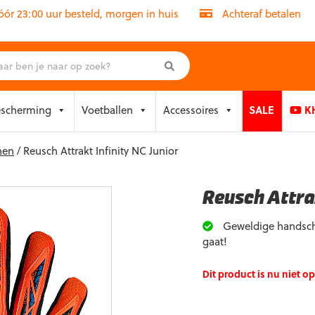
r 23:00 uur besteld, morgen in huis
Achteraf betalen
escherming
Voetballen
Accessoires
SALE
KH
nen
/ Reusch Attrakt Infinity NC Junior
Reusch Attrak
Geweldige handscho
gaat!
Dit product is nu niet o