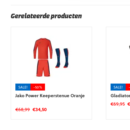
Gerelateerde producten
SALE!
-50%
SALE!
Jako Power Keeperstenue Oranje
Gladiator
O
€
69,95
Oorspronkelijke
Huidige
€
68,99
€
34,50
pr
Dit
prijs
prijs
w
Dit
product
was:
is:
€
product
heeft
€68,99.
€34,50.