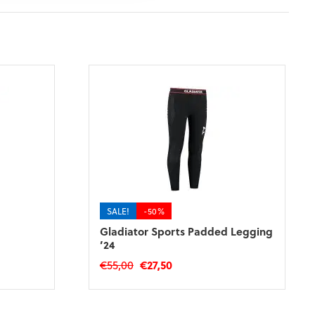
SALE!
-50%
Gladiator Sports Padded Legging
’24
Oorspronkelijke
Huidige
€
55,00
€
27,50
prijs
prijs
Dit
was:
is:
product
€55,00.
€27,50.