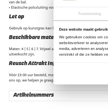
van de bal.
• Elastische polssluiting voor een stevige en persoonlijke p
Toestemming
Let op
Gebruik op kunstgras kan leiden tot een kortere levensduur.
Deze website maakt gebruik
We gebruiken cookies om cont
Beschikbare maten
websiteverkeer te analyseren
Maten: 4 | 5 | 6 | 7. Vrijwel altijd op voorraad, maar soms kan
media, adverteren en analys
uitverkocht zijn.
verstrekt of die ze hebben v
Reusch Attrakt Infinity NC Junior kopen
Vóór 23:00 uur besteld, morgen in huis. Heb je vragen? Ne
ons op, we helpen je graag verder!
Artikelnummers
EAN code
Eigenschappen