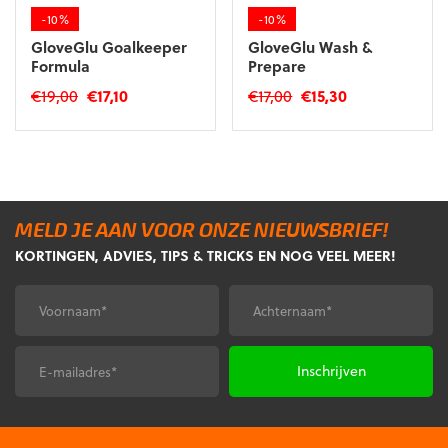
-10%
-10%
GloveGlu Goalkeeper
GloveGlu Wash &
Formula
Prepare
Oorspronkelijke
Huidige
Oorspronkelijke
Huidige
€
19,00
€
17,10
€
17,00
€
15,30
prijs
prijs
prijs
prijs
was:
is:
was:
is:
€19,00.
€17,10.
€17,00.
€15,30.
MELD JE AAN VOOR ONZE NIEUWSBRIEF!
KORTINGEN, ADVIES, TIPS & TRICKS EN NOG VEEL MEER!
Voornaam
Achternaam
*
*
E-
CAPTCHA
mailadres
*