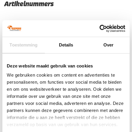
Artikelnummers
EAN code
Eigenschappen
Let op!
Houd rekening met 1-2 werkdagen extra levertijd
8718726968437
Maat: 36/40
voor bedrukte artikelen.
Bedrukte artikelen kunnen wij helaas niet terugnemen.
8718726968444
Maat: Maat 41/44
8718726968451
Maat: 45/48
Toestemming
Details
Over
Artikelnummer:
444007-2800
Categorieën:
Accessoires
,
Gripsokken voetbal
,
Keeperskleding
,
Keeperssokken
,
Nieuw
,
Stanno accessoires
,
Stanno keeperskleding
,
Voetbalsokken
Deze website maakt gebruik van cookies
We gebruiken cookies om content en advertenties te
personaliseren, om functies voor social media te bieden
en om ons websiteverkeer te analyseren. Ook delen we
Gerelateerde producten
informatie over uw gebruik van onze site met onze
partners voor social media, adverteren en analyse. Deze
partners kunnen deze gegevens combineren met andere
informatie die u aan ze heeft verstrekt of die ze hebben
verzameld op basis van uw gebruik van hun services.