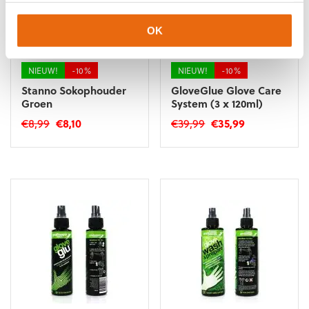
OK
NIEUW!
-10%
NIEUW!
-10%
Stanno Sokophouder
GloveGlue Glove Care
Groen
System (3 x 120ml)
Oorspronkelijke
Huidige
Oorspronkelijke
Huidige
€
8,99
€
8,10
€
39,99
€
35,99
prijs
prijs
prijs
prijs
was:
is:
was:
is:
€8,99.
€8,10.
€39,99.
€35,99.