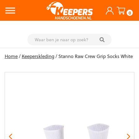
0
Skip
Home
/
Keeperskleding
/ Stanno Raw Crew Grip Socks White
to
content