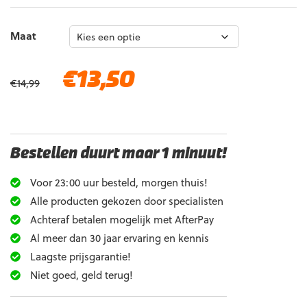
Maat
Oorspronkelijke
Huidige
€
13,50
€
14,99
prijs
prijs
was:
is:
€14,99.
€13,50.
Bestellen duurt maar 1 minuut!
Voor 23:00 uur besteld, morgen thuis!
Alle producten gekozen door specialisten
Achteraf betalen mogelijk met AfterPay
Al meer dan 30 jaar ervaring en kennis
Laagste prijsgarantie!
Niet goed, geld terug!