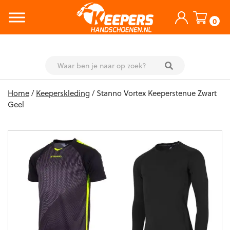
0
Skip
Home
/
Keeperskleding
/ Stanno Vortex Keeperstenue Zwart
to
Geel
content