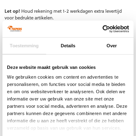
EAN code
Eigenschappen
Let op!
Houd rekening met 1-2 werkdagen extra levertijd
voor bedrukte artikelen.
Bedrukte artikelen kunnen wij helaas niet terugnemen.
Artikelnummer:
415005-8004
Categorieën:
Keepershandschoenen SALE
,
Keeperskleding
,
Keeperstenue
,
Toestemming
Details
Over
Senior Keeperstenue
,
Stanno keeperskleding
Deze website maakt gebruik van cookies
We gebruiken cookies om content en advertenties te
Gerelateerde producten
personaliseren, om functies voor social media te bieden
en om ons websiteverkeer te analyseren. Ook delen we
informatie over uw gebruik van onze site met onze
partners voor social media, adverteren en analyse. Deze
partners kunnen deze gegevens combineren met andere
informatie die u aan ze heeft verstrekt of die ze hebben
verzameld op basis van uw gebruik van hun services.