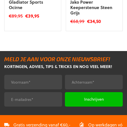
Gladiator Sports
Jako Power
Ocirne
Keeperstenue Steen
Grijs
Oorspronkelijke
Huidige
€
89,95
€
39,95
Oorspronkelijke
Huidige
€
68,99
€
34,50
prijs
prijs
Dit
prijs
prijs
was:
is:
Dit
product
was:
is:
€89,95.
€39,95.
product
heeft
€68,99.
€34,50.
heeft
meerdere
meerdere
variaties.
variaties.
Deze
MELD JE AAN VOOR ONZE NIEUWSBRIEF!
Deze
optie
KORTINGEN, ADVIES, TIPS & TRICKS EN NOG VEEL MEER!
optie
kan
kan
gekozen
gekozen
worden
Voornaam
Achternaam
*
*
worden
op
op
de
de
productpagina
E-
CAPTCHA
productpagina
mailadres
*
Gratis verzending vanaf €60,-
Op werkdagen vóór 2