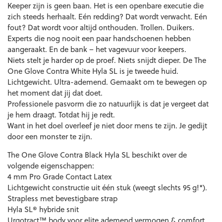
Keeper zijn is geen baan. Het is een openbare executie die
zich steeds herhaalt. Eén redding? Dat wordt verwacht. Eén
fout? Dat wordt voor altijd onthouden. Trollen. Duikers.
Experts die nog nooit een paar handschoenen hebben
aangeraakt. En de bank – het vagevuur voor keepers.
Niets stelt je harder op de proef. Niets snijdt dieper. De The
One Glove Contra White Hyla SL is je tweede huid.
Lichtgewicht. Ultra-ademend. Gemaakt om te bewegen op
het moment dat jij dat doet.
Professionele pasvorm die zo natuurlijk is dat je vergeet dat
je hem draagt. Totdat hij je redt.
Want in het doel overleef je niet door mens te zijn. Je gedijt
door een monster te zijn.
The One Glove Contra Black Hyla SL beschikt over de
volgende eigenschappen:
4 mm Pro Grade Contact Latex
Lichtgewicht constructie uit één stuk (weegt slechts 95 g!*).
Strapless met bevestigbare strap
Hyla SL® hybride snit
Urgotract™ body voor elite ademend vermogen & comfort