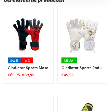
Gerelateerde producten
SALE!
-43%
NIEUW!
Gladiator Sports Maso
Gladiator Sports Rodu
Oorspronkelijke
Huidige
€
69,95
€
39,95
€
49,95
prijs
prijs
Dit
Dit
was:
is:
product
product
€69,95.
€39,95.
heeft
heeft
meerdere
meerdere
variaties.
variaties.
Deze
Deze