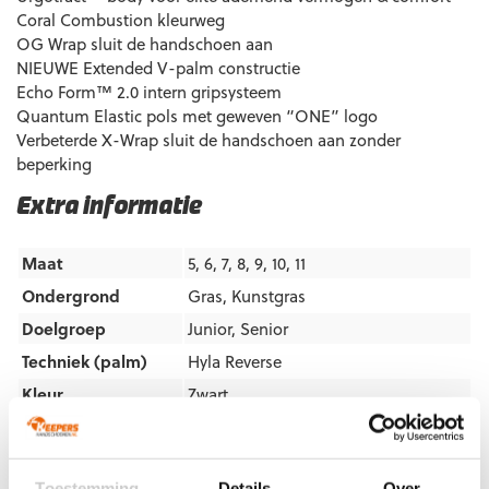
Coral Combustion kleurweg
OG Wrap sluit de handschoen aan
NIEUWE Extended V-palm constructie
Echo Form™ 2.0 intern gripsysteem
Quantum Elastic pols met geweven “ONE” logo
Verbeterde X-Wrap sluit de handschoen aan zonder
beperking
Extra informatie
Maat
5, 6, 7, 8, 9, 10, 11
Ondergrond
Gras
,
Kunstgras
Doelgroep
Junior
,
Senior
Techniek (palm)
Hyla Reverse
Kleur
Zwart
Merk
TheOneGlove
Toestemming
Details
Over