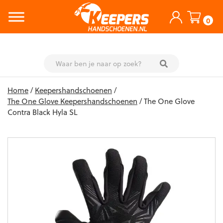
0
Skip
Home
/
Keepershandschoenen
/
to
The One Glove Keepershandschoenen
/ The One Glove
content
Contra Black Hyla SL