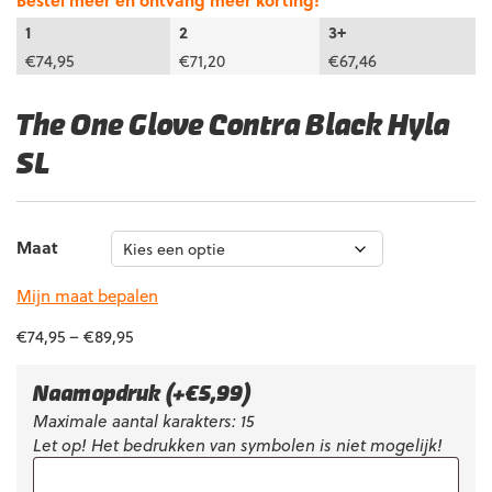
Bestel meer en ontvang meer korting!
1
2
3+
€
74,95
€
71,20
€
67,46
The One Glove Contra Black Hyla
SL
Maat
Mijn maat bepalen
€
74,95
–
€
89,95
Naamopdruk
(+
€
5,99
)
Maximale aantal karakters: 15
Let op! Het bedrukken van symbolen is niet mogelijk!