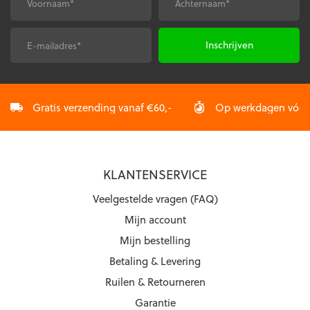
Voornaam
Achternaam
*
*
worden
op
op
de
de
productpagina
E-
CAPTCHA
productpagina
mailadres
*
Gratis verzending vanaf €60,-
Op werkdagen vóór 2
KLANTENSERVICE
Veelgestelde vragen (FAQ)
Mijn account
Mijn bestelling
Betaling & Levering
Ruilen & Retourneren
Garantie