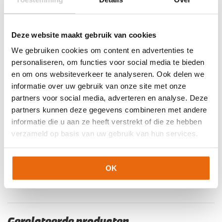
Artikelnummers
EAN code
Eigenschappen
Let op!
Houd rekening met 1-2 werkdagen extra levertijd
Deze website maakt gebruik van cookies
5060954648586
Maat: 5
voor bedrukte artikelen.
We gebruiken cookies om content en advertenties te
Bedrukte artikelen kunnen wij helaas niet terugnemen.
5060954648593
Maat: 6
personaliseren, om functies voor social media te bieden
5060954648609
Maat: 7
Artikelnummer:
OG1-CONTRA-B-HYL-SL
Categorieën:
Gras
en om ons websiteverkeer te analyseren. Ook delen we
5060954648623
Maat: 8
Keepershandschoenen
,
Hybrid
,
Keepershandschoenen
,
informatie over uw gebruik van onze site met onze
Keepershandschoenen kind
,
Keepershandschoenen maat 10
,
5060954648661
Maat: 10
partners voor social media, adverteren en analyse. Deze
Keepershandschoenen maat 11
,
Keepershandschoenen maat
5060954648685
Maat: 11
partners kunnen deze gegevens combineren met andere
5
,
Keepershandschoenen maat 6
,
Keepershandschoenen
informatie die u aan ze heeft verstrekt of die ze hebben
maat 7
,
Keepershandschoenen maat 8
,
verzameld op basis van uw gebruik van hun services.
Keepershandschoenen maat 9
,
Kunstgras
Keepershandschoenen
,
Negatief Naad
,
Nieuw
,
Ondergrond
,
Techniek
,
The One Glove Keepershandschoenen
,
Zwarte
OK
keepershandschoenen